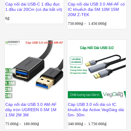
Cáp nối dài USB-C 1 đầu đực
Cáp nối dài USB 3.0 AM-AF có
1 đầu cái 20Cm (có đai bắt vít)
IC khuếch đại 5M 10M 15M
20M Z-TEK
0
₫
750.000
₫
–
1.450.000
₫
Cáp nối dài USB 3.0 AM-AF
Cáp USB 3.0 nối dài có IC
dây tròn UGREEN 0.5M 1M
khuếch đại Active VegGieg dài
1.5M 2M 3M
5m- 30m
75.000
₫
–
180.000
₫
340.000
₫
–
1.750.000
₫