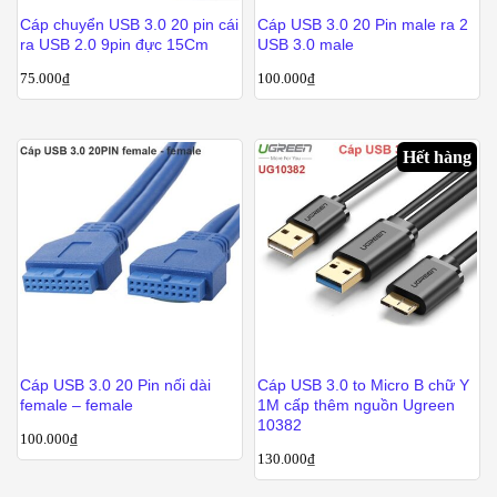
Cáp chuyển USB 3.0 20 pin cái
Cáp USB 3.0 20 Pin male ra 2
ra USB 2.0 9pin đực 15Cm
USB 3.0 male
75.000
₫
100.000
₫
Hết hàng
Cáp USB 3.0 20 Pin nối dài
Cáp USB 3.0 to Micro B chữ Y
female – female
1M cấp thêm nguồn Ugreen
10382
100.000
₫
130.000
₫