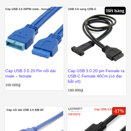
Hết hàng
Cáp USB 3.0 20 Pin nối dài
Cáp USB 3.0 20 pin Female ra
male – female
USB-C Female 40Cm (có đai
bắt vít)
100.000
₫
180.000
₫
-
17
%