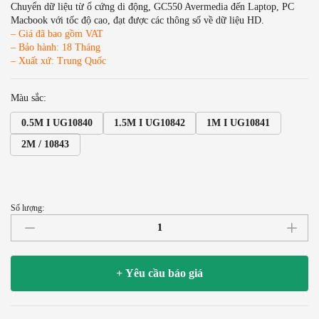
Chuyển dữ liệu từ ổ cứng di động, GC550 Avermedia đến Laptop, PC
Macbook với tốc độ cao, đạt được các thông số về dữ liệu HD.
– Giá đã bao gồm VAT
– Bảo hành: 18 Tháng
– Xuất xứ: Trung Quốc
Màu sắc:
0.5M I UG10840
1.5M I UG10842
1M I UG10841
2M / 10843
Số lượng:
Cáp
USB
3.0
AM
+ Yêu cầu báo giá
sang
Micro
BM