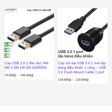
Cáp USB 3.0 2 đầu đực AM-
Cáp nối dài USB 3.0 1 mét lắp
AM 0.5M 1M 2M UGREEN
bảng điều khiển 1 cổng – USB
3.0 Flush Mount Cable 1 port
70.000
₫
–
100.000
₫
150.000
₫
–
220.000
₫