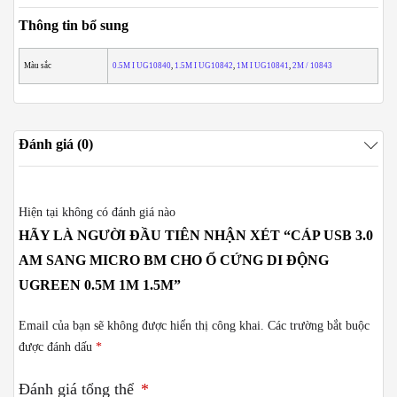
Thông tin bổ sung
Màu sắc
0.5M I UG10840
,
1.5M I UG10842
,
1M I UG10841
,
2M / 10843
Đánh giá (0)
Hiện tại không có đánh giá nào
HÃY LÀ NGƯỜI ĐẦU TIÊN NHẬN XÉT “CÁP USB 3.0
AM SANG MICRO BM CHO Ổ CỨNG DI ĐỘNG
UGREEN 0.5M 1M 1.5M”
Email của bạn sẽ không được hiển thị công khai.
Các trường bắt buộc
được đánh dấu
*
Đánh giá tổng thể
*