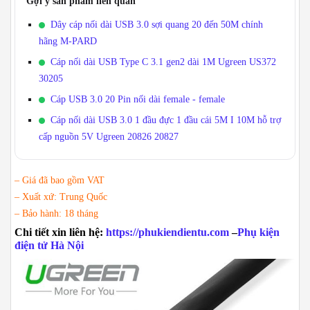
Gợi ý sản phẩm liên quan
Dây cáp nối dài USB 3.0 sợi quang 20 đến 50M chính
hãng M-PARD
Cáp nối dài USB Type C 3.1 gen2 dài 1M Ugreen US372
30205
Cáp USB 3.0 20 Pin nối dài female - female
Cáp nối dài USB 3.0 1 đầu đực 1 đầu cái 5M I 10M hỗ trợ
cấp nguồn 5V Ugreen 20826 20827
– Giá đã bao gồm VAT
– Xuất xứ: Trung Quốc
– Bảo hành: 18 tháng
Chi tiết xin liên hệ:
https://phukiendientu.com
–
Phụ kiện
điện tử Hà Nội