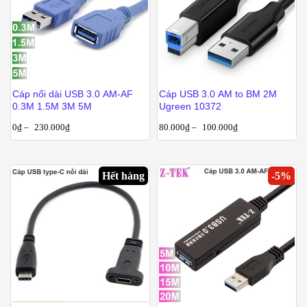
Cáp nối dài USB 3.0 AM-AF
Cáp USB 3.0 AM to BM 2M
0.3M 1.5M 3M 5M
Ugreen 10372
0
₫
–
230.000
₫
80.000
₫
–
100.000
₫
Hết hàng
-
5
%