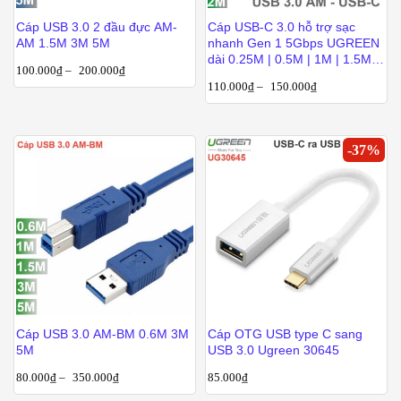
Cáp USB 3.0 2 đầu đực AM-
Cáp USB-C 3.0 hỗ trợ sạc
AM 1.5M 3M 5M
nhanh Gen 1 5Gbps UGREEN
dài 0.25M | 0.5M | 1M | 1.5M |
100.000
₫
–
200.000
₫
2M
110.000
₫
–
150.000
₫
-
37
%
Cáp USB 3.0 AM-BM 0.6M 3M
Cáp OTG USB type C sang
5M
USB 3.0 Ugreen 30645
80.000
₫
–
350.000
₫
85.000
₫