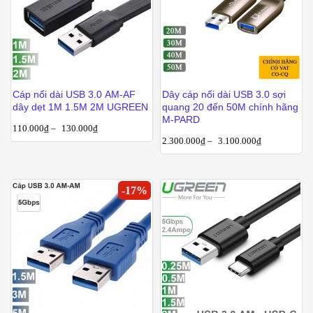
Cáp nối dài USB 3.0 AM-AF
Dây cáp nối dài USB 3.0 sợi
dây dẹt 1M 1.5M 2M UGREEN
quang 20 đến 50M chính hãng
M-PARD
110.000
₫
–
130.000
₫
2.300.000
₫
–
3.100.000
₫
-
17
%