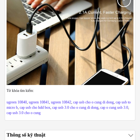
Từ khóa tìm kiếm:
ugreen 10840
,
ugreen 10841
,
ugreen 10842
,
cap usb cho o cung di dong
,
cap usb to
micro b
,
cap usb cho hdd box
,
cap usb 3.0 cho o cung di dong
,
cap o cung usb 3.0
,
cap usb 3.0 cho o cung
Thông số kỹ thuật