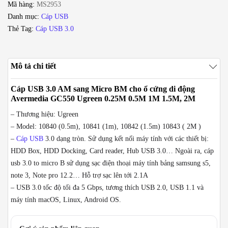
Mã hàng:
MS2953
cho
Danh mục:
Cáp USB
Ổ
Thẻ Tag:
Cáp USB 3.0
cứng
di
động
Mô tả chi tiết
Ugreen
0.5M
Cáp USB 3.0 AM sang Micro BM cho ổ cứng di động
1M
Avermedia GC550 Ugreen 0.25M 0.5M 1M 1.5M, 2M
1.5M
– Thương hiệu: Ugreen
số
– Model: 10840 (0.5m), 10841 (1m), 10842 (1.5m) 10843 ( 2M )
lượng
–
Cáp USB
3.0 dạng tròn. Sử dụng kết nối máy tính với các thiết bị:
HDD Box, HDD Docking, Card reader, Hub USB 3.0… Ngoài ra, cáp
usb 3.0 to micro B sử dụng sạc điện thoại máy tính bảng samsung s5,
note 3, Note pro 12.2… Hỗ trợ sạc lên tới 2.1A
– USB 3.0 tốc độ tối đa 5 Gbps, tương thích USB 2.0, USB 1.1 và
máy tính macOS, Linux, Android OS.