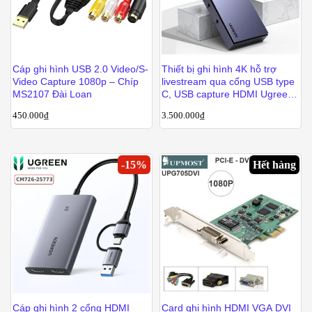
Cáp ghi hình USB 2.0 Video/S-
Thiết bị ghi hình 4K hỗ trợ
Video Capture 1080p – Chíp
livestream qua cổng USB type
MS2107 Đài Loan
C, USB capture HDMI Ugreen
10937
450.000
₫
3.500.000
₫
-
15
%
Hết hàng
Cáp ghi hình 2 cổng HDMI
Card ghi hình HDMI VGA DVI