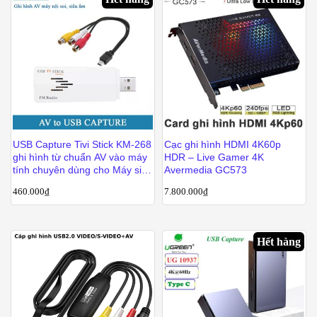
USB Capture Tivi Stick KM-268
Cạc ghi hình HDMI 4K60p
ghi hình từ chuẩn AV vào máy
HDR – Live Gamer 4K
tính chuyên dùng cho Máy siêu
Avermedia GC573
âm Nội soi
460.000
₫
7.800.000
₫
Hết hàng