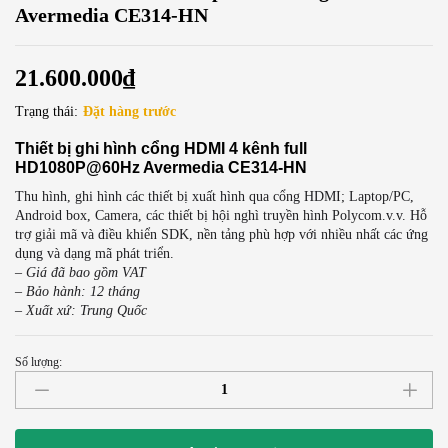
Avermedia CE314-HN
21.600.000
₫
Trạng thái:
Đặt hàng trước
Thiết bị ghi hình cổng HDMI 4 kênh full
HD1080P@60Hz Avermedia CE314-HN
Thu hình, ghi hình các thiết bị xuất hình qua cổng HDMI; Laptop/PC,
Android box, Camera, các thiết bị hội nghì truyền hình Polycom.v.v. Hỗ
trợ giải mã và điều khiển SDK, nền tảng phù hợp với nhiều nhất các ứng
dụng và dạng mã phát triển.
– Giá đã bao gồm VAT
– Bảo hành: 12 tháng
– Xuất xứ: Trung Quốc
Số lượng:
Card
thu
hình
4