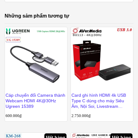
Những sảm phẩm tương tự
Cáp chuyển đổi Camera thành
Card ghi hình HDMI 4k USB
Webcam HDMI 4K@30Hz
Type C dùng cho máy Siêu
Ugreen 15389
Âm, Nội Soi, Livestream
AverMedia BU113
600.000
₫
2.750.000
₫
Hết hàng
Hết hàng