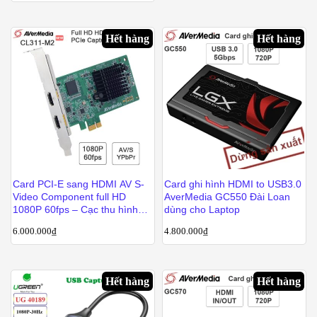
Hết hàng
Hết hàng
Card PCI-E sang HDMI AV S-
Card ghi hình HDMI to USB3.0
Video Component full HD
AverMedia GC550 Đài Loan
1080P 60fps – Cạc thu hình
dùng cho Laptop
cho máy tính bàn cắm khe PCI
6.000.000
₫
4.800.000
₫
AverMedia CL311-M2
Hết hàng
Hết hàng