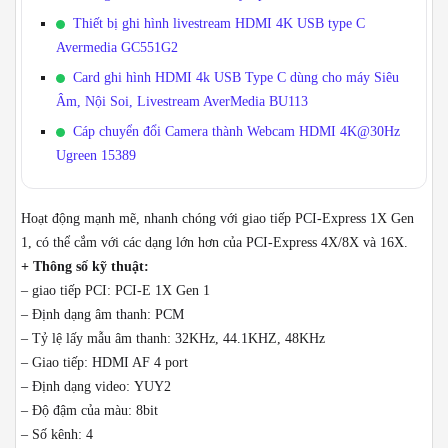
Thiết bị ghi hình livestream HDMI 4K USB type C
Avermedia GC551G2
Card ghi hình HDMI 4k USB Type C dùng cho máy Siêu
Âm, Nội Soi, Livestream AverMedia BU113
Cáp chuyển đổi Camera thành Webcam HDMI 4K@30Hz
Ugreen 15389
Hoạt động mạnh mẽ, nhanh chóng với giao tiếp PCI-Express 1X Gen
1, có thể cắm với các dạng lớn hơn của PCI-Express 4X/8X và 16X.
+ Thông số kỹ thuật:
– giao tiếp PCI: PCI-E 1X Gen 1
– Định dạng âm thanh: PCM
– Tỷ lệ lấy mẫu âm thanh: 32KHz, 44.1KHZ, 48KHz
– Giao tiếp: HDMI AF 4 port
– Định dạng video: YUY2
– Độ đậm của màu: 8bit
– Số kênh: 4