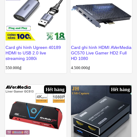
Card ghi hình Ugreen 40189
Card ghi hình HDMI AVerMedia
HDMI to USB 2.0 live
GC570 Live Gamer HD2 Full
streaming 1080i
HD 1080
550.000
₫
4.500.000
₫
Hết hàng
Hết hàng