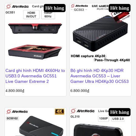
Hết hàng
Hết hàng
Card ghi hình HDMI 4K60Hz to
Bộ ghi hình HD 4Kp30 HDR
USB3.0 Avermedia GC551
Avermedia GC553 – Liver
Live Gamer Extreme 2
Gamer Ultra HD4Kp30 GC553
4.800.000
₫
6.800.000
₫
Hết hàng