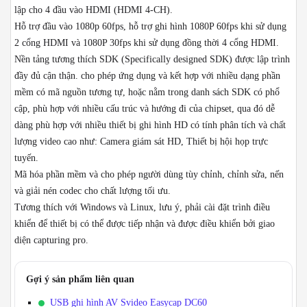
lập cho 4 đầu vào HDMI (HDMI 4-CH).
Hỗ trợ đầu vào 1080p 60fps, hỗ trợ ghi hình 1080P 60fps khi sử dụng
2 cổng HDMI và 1080P 30fps khi sử dụng đồng thời 4 cổng HDMI.
Nền tảng tương thích SDK (
Specifically designed SDK) được lập trình
đầy đủ cận thận. cho phép ứng dụng và kết hợp với nhiều dạng phần
mềm có mã nguồn tương tự, hoặc nằm trong danh sách SDK có phổ
cập, phù hợp với nhiều cấu trúc và hướng đi của chipset, qua đó dễ
dàng phù hợp với nhiều thiết bị ghi hình HD có tính phân tích và chất
lượng video cao như: Camera giám sát HD, Thiết bị hội họp trực
tuyến.
Mã hóa phần mềm và cho phép người dùng tùy chỉnh, chỉnh sửa, nến
và giải nén codec cho chất lượng tối ưu.
Tương thích với Windows và Linux, lưu ý, phải cài đặt trình điều
khiển để thiết bị có thể được tiếp nhận và được điều khiển bởi giao
diện capturing pro.
Gợi ý sản phẩm liên quan
USB ghi hình AV Svideo Easycap DC60