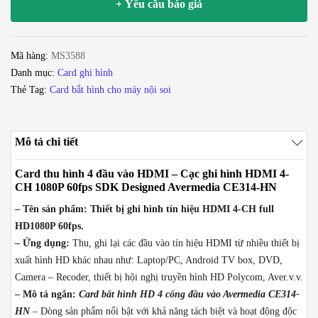
+ Yêu cầu báo giá
đầu
vào
HDMI
Mã hàng:
MS3588
-
Danh mục:
Card ghi hình
Cạc
Thẻ Tag:
Card bắt hình cho máy nội soi
ghi
hình
HDMI
Mô tả chi tiết
4-
CH
Card thu hình 4 đầu vào HDMI – Cạc ghi hình HDMI 4-
1080P
CH 1080P 60fps SDK Designed Avermedia CE314-HN
60fps
– Tên sản phẩm: Thiết bị ghi hình tín hiệu HDMI 4-CH full
SDK
HD1080P 60fps.
Designed
– Ứng dụng:
Thu, ghi lại các đầu vào tín hiệu HDMI từ nhiều thiết bị
Avermedia
xuất hình HD khác nhau như: Laptop/PC, Android TV box, DVD,
CE314-
Camera – Recoder, thiết bị hội nghị truyền hình HD Polycom, Aver.v.v.
HN
– Mô tả ngắn:
Card bắt hình HD 4 cổng đầu vào Avermedia CE314-
số
HN
– Dòng sản phẩm nổi bật với khả năng tách biệt và hoạt động độc
lượng