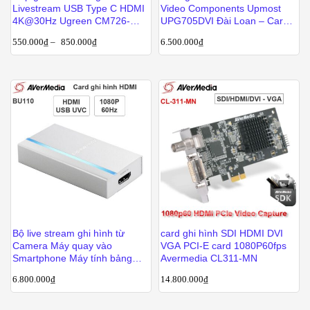
Livestream USB Type C HDMI
Video Components Upmost
4K@30Hz Ugreen CM726-
UPG705DVI Đài Loan – Card
25773
siêu âm nội soi Y tế chuyên
550.000
₫
–
850.000
₫
6.500.000
₫
dụng
Bộ live stream ghi hình từ
card ghi hình SDI HDMI DVI
Camera Máy quay vào
VGA PCI-E card 1080P60fps
Smartphone Máy tính bảng
Avermedia CL311-MN
Laptop Avermedia
6.800.000
₫
14.800.000
₫
ExtremeCap UVC BU110