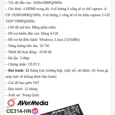
– Tốc độ đầu vào: 1920x1080P@60Hz
– Ghi hình: 4 HDMI trong đó; ở số lượng 4 cổng sẽ có thể capture; 4-
CH 192081080P@30Hz, ở số lượng 2 cổng sẽ có tín hiệu capture 2-CH
1920*1080P@60Hz.
– Chế độ mã hóa: Bằng phần mềm
– Hỗ trợ nhiều đầu vào: Đúng 4-CH
– Hỗ trợ hệ điều hành: Windows, Linux (32/64Bit)
– Năng lượng tiêu thụ: 10.7W
– Nhiệt độ hoạt động: ~0-60 độ
– Độ ẩm: 5-80pt
– Chứng nhận: CE/FCC
– Bảo hành: 12
tháng (các trường hợp, cháy nổ, sét đánh, vỡ, hoen gỉ,
móp méo sẽ không được bảo hành)
– Giá đã bao gồm VAT
– Bảo hành: 12 tháng
– Xuất xứ: Trung Quốc