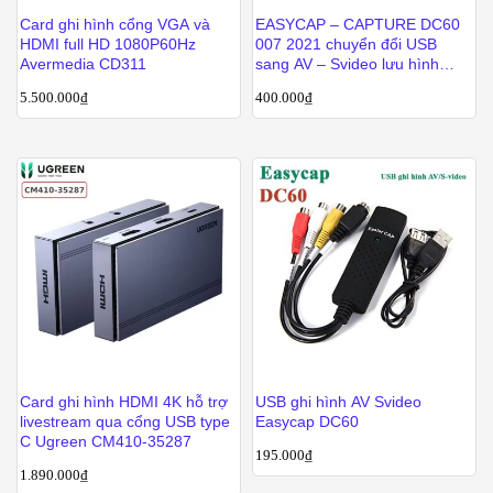
Card ghi hình cổng VGA và
EASYCAP – CAPTURE DC60
HDMI full HD 1080P60Hz
007 2021 chuyển đổi USB
Avermedia CD311
sang AV – Svideo lưu hình
camera vào máy tính
5.500.000
₫
400.000
₫
Card ghi hình HDMI 4K hỗ trợ
USB ghi hình AV Svideo
livestream qua cổng USB type
Easycap DC60
C Ugreen CM410-35287
195.000
₫
1.890.000
₫