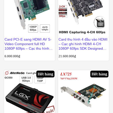
Card PCI-E sang HDMI AV S-
Card thu hình 4 đầu vào HDMI
Video Component full HD
– Cạc ghi hình HDMI 4-CH
1080P 60fps – Cạc thu hình
1080P 60fps SDK Designed
cho máy tính bàn cắm khe PCI
Avermedia CE314-HN
6.000.000
₫
21.600.000
₫
AverMedia CL311-M2
Hết hàng
Hết hàng