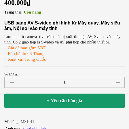
400.000
₫
Trạng thái:
Còn hàng
USB sang AV S-video ghi hình từ Máy quay, Máy siêu
âm, Nội soi vào máy tính
Lưu hình từ camera, tivi, các thiết bị xuất tín hiệu AV, Svideo vào máy
tính. Có 2 giao tiếp là S-video và AV phù hợp cho nhiều thiết bị.
– Giá đã bao gồm VAT
– Bảo hành: 03 Tháng
– Xuất xứ: Trung Quốc
Số lượng:
EASYCAP
-
CAPTURE
DC60
+ Yêu cầu báo giá
007
2021
chuyển
Mã hàng:
MS1011
đổi
Danh mục:
Card ghi hình