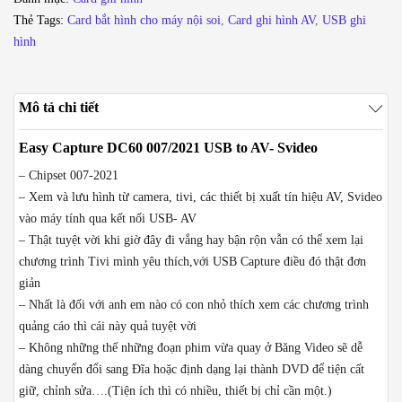
USB
Thẻ Tags:
Card bắt hình cho máy nội soi
,
Card ghi hình AV
,
USB ghi
sang
hình
AV
-
Svideo
Mô tả chi tiết
lưu
hình
Easy Capture DC60 007/2021 USB to AV- Svideo
camera
– Chipset 007-2021
vào
– Xem và lưu hình từ camera, tivi, các thiết bị xuất tín hiệu AV, Svideo
máy
vào máy tính qua kết nối USB- AV
tính
– Thật tuyệt vời khi giờ đây đi vắng hay bận rộn vẫn có thể xem lại
số
chương trình Tivi mình yêu thích,với USB Capture điều đó thật đơn
lượng
giản
– Nhất là đối với anh em nào có con nhỏ thích xem các chương trình
quảng cáo thì cái này quả tuyệt vời
– Không những thế những đoạn phim vừa quay ở Băng Video sẽ dễ
dàng chuyển đổi sang Đĩa hoặc định dạng lại thành DVD để tiện cất
giữ, chỉnh sửa….(Tiện ích thì có nhiều, thiết bị chỉ cần một.)