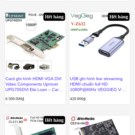
Hết hàng
Hết hàng
Card ghi hình HDMI VGA DVI
USB ghi hình live streaming
Video Components Upmost
HDMI chuẩn full HD
UPG705DVI Đài Loan – Card
1080P@60Hz VEGGIEG V-
siêu âm nội soi Y tế chuyên
Z632
6.500.000
₫
420.000
₫
dụng
Hết hàng