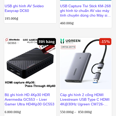
USB ghi hình AV Svideo
USB Capture Tivi Stick KM-268
Easycap DC60
ghi hình từ chuẩn AV vào máy
tính chuyên dùng cho Máy siêu
195.000
₫
âm Nội soi
460.000
₫
Hết hàng
-
15
%
Bộ ghi hình HD 4Kp30 HDR
Cáp ghi hình 2 cổng HDMI
Avermedia GC553 – Liver
Livestream USB Type C HDMI
Gamer Ultra HD4Kp30 GC553
4K@30Hz Ugreen CM726-
25773
6.800.000
₫
550.000
₫
–
850.000
₫