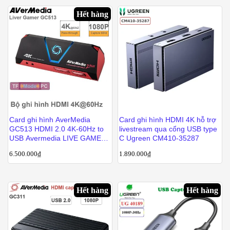
Hết hàng
Card ghi hình AverMedia
Card ghi hình HDMI 4K hỗ trợ
GC513 HDMI 2.0 4K-60Hz to
livestream qua cổng USB type
USB Avermedia LIVE GAMER
C Ugreen CM410-35287
PORTABLE 2 PLUS
6.500.000
₫
1.890.000
₫
Hết hàng
Hết hàng