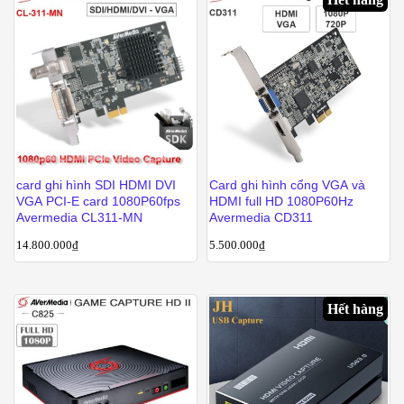
card ghi hình SDI HDMI DVI
Card ghi hình cổng VGA và
VGA PCI-E card 1080P60fps
HDMI full HD 1080P60Hz
Avermedia CL311-MN
Avermedia CD311
14.800.000
₫
5.500.000
₫
Hết hàng