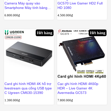
Camera Máy quay vào
GC570 Live Gamer HD2 Full
Smartphone Máy tính bảng
HD 1080
Laptop Avermedia
6.800.000
₫
4.500.000
₫
ExtremeCap UVC BU110
Hết hàng
Hết hàng
Card ghi hình HDMI 4K hỗ trợ
Cạc ghi hình HDMI 4K60p
livestream qua cổng USB type
HDR – Live Gamer 4K
C Ugreen CM630-15390
Avermedia GC573
1.390.000
₫
7.800.000
₫