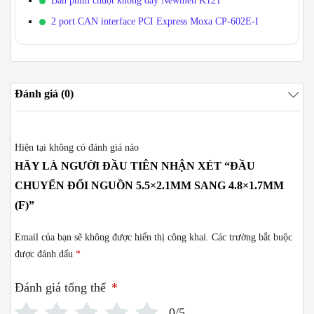
Bàn phím chuột không dây Newmen K121
2 port CAN interface PCI Express Moxa CP-602E-I
Đánh giá (0)
Hiện tại không có đánh giá nào
HÃY LÀ NGƯỜI ĐẦU TIÊN NHẬN XÉT “ĐẦU
CHUYỂN ĐỔI NGUỒN 5.5×2.1MM SANG 4.8×1.7MM
(F)”
Email của bạn sẽ không được hiển thị công khai.
Các trường bắt buộc
được đánh dấu
*
Đánh giá tổng thể
*
0/5