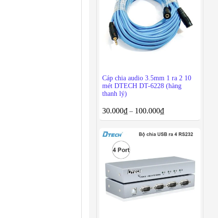
Cáp chia audio 3.5mm 1 ra 2 10
mét DTECH DT-6228 (hàng
thanh lý)
30.000
₫
100.000
₫
–