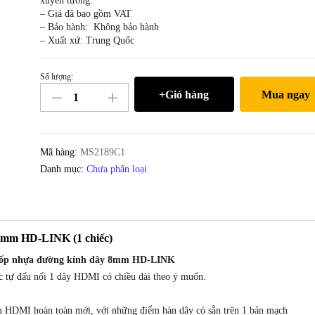
xuyên tường.
– Giá đã bao gồm VAT
– Bảo hành: Không bảo hành
– Xuất xứ: Trung Quốc
Số lượng:
Đầu
+Giỏ hàng
Mua ngay
hàn
cổng
HDMI
1.4
Mã hàng:
MS2189C1
2.0
Danh mục:
Chưa phân loại
kèm
vỏ
ốp
nhựa
8mm HD-LINK (1 chiếc)
đường
ỏ ốp nhựa đường kính dây 8mm HD-LINK
kính
 tự đấu nối 1 dây HDMI có chiều dài theo ý muốn.
8mm
HD-
m HDMI hoàn toàn mới, với những điểm hàn dây có sẵn trên 1 bản mạch