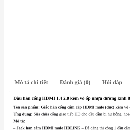
Mô tả chi tiết
Đánh giá (0)
Hỏi đáp
Đầu hàn cổng HDMI 1.4 2.0 kèm vỏ ốp nhựa đường kính 
Tên sản phẩm: Giắc hàn cổng cắm cáp HDMI male (đực) kèm v
Ứng dụng:
Sửa chữa cổng giao tiếp HD cho đầu cắm bị hư hỏng, hoặc
Mô tả:
–
Jack hàn cắm HDMI male HDLINK
– Dễ dàng thi công 1 đầu cắ