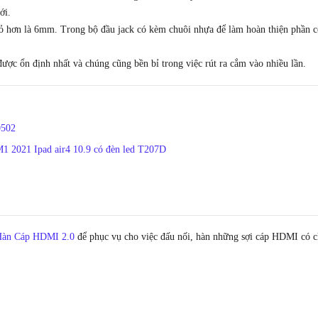
LINK
ới.
(1
 hơn là 6mm. Trong bộ đầu jack có kèm chuôi nhựa để làm hoàn thiện phần c
chiếc)
số
ợc ổn định nhất và chúng cũng bền bỉ trong việc rút ra cắm vào nhiều lần.
lượng
0502
M1 2021 Ipad air4 10.9 có đèn led T207D
Hàn Cáp HDMI 2.0
để phục vụ cho việc đấu nối, hàn những sợi cáp HDMI có c