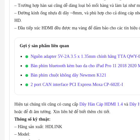
– Trường hợp hàn sai cũng dễ dàng loại bỏ mối hàng và làm lại như m
– Đường kính ống nhựa đi dây ~8mm, và phù hợp cho cả dòng cáp nhỏ
HD.
– Đầu tiếp xúc HDMI đều được mạ vàng để đảm bảo cho các tín hiệu đư
Gợi ý sản phẩm liên quan
Nguồn adapter 5V-2A 3.5 x 1.35mm chính hãng TTA QWY-
Bàn phím bluetooth kèm bao da cho iPad Pro 11 2018 2020 
Bàn phím chuột không dây Newmen K121
2 port CAN interface PCI Express Moxa CP-602E-I
Hiện tại chúng tôi cũng có cung cấp
Dây Hàn Cáp HDMI 1.4
và
Dây 
hoặc để đi âm tường. Xin liên hệ để biết thêm chi tiết.
Thông số kỹ thuật:
– Hãng sản xuất: HDLINK
– Model: