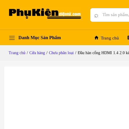
Đầu hàn cổng HDMI 1.4 2.0 kèm vỏ ốp nhựa 
Mô tả chi tiết
Đánh giá (0)
Hỏi đáp
⌕
Danh Mục Sản Phẩm
Trang chủ
Trang chủ
/
Cửa hàng
/
Chưa phân loại
/
Đầu hàn cổng HDMI 1.4 2.0 k