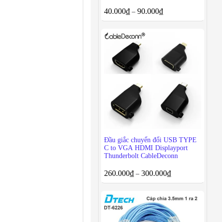
40.000
₫
90.000
₫
–
Đầu giắc chuyển đổi USB TYPE
C to VGA HDMI Displayport
Thunderbolt CableDeconn
260.000
₫
300.000
₫
–