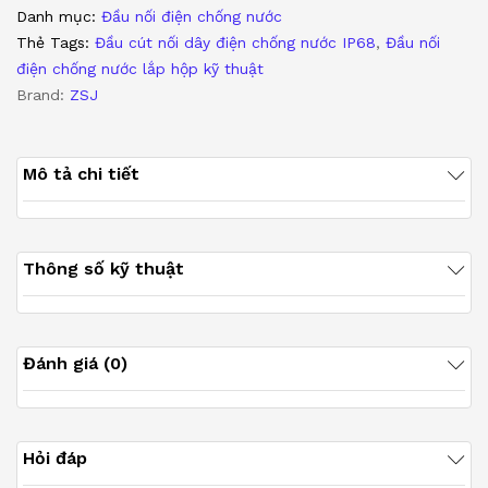
Danh mục:
Đầu nối điện chống nước
điều
Thẻ Tags:
Đầu cút nối dây điện chống nước IP68
,
Đầu nối
khiển
điện chống nước lắp hộp kỹ thuật
IP68
Brand:
ZSJ
chính
hãng
ZSJ
Mô tả chi tiết
M19-
FP
số
lượng
Thông số kỹ thuật
Đánh giá (0)
Hỏi đáp