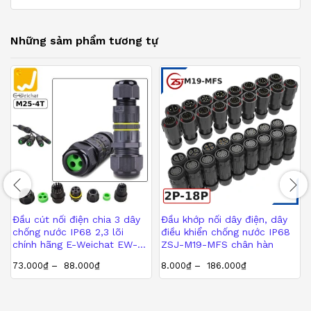
Những sảm phẩm tương tự
Đầu cút nối điện chia 3 dây
Đầu khớp nối dây điện, dây
chống nước IP68 2,3 lõi
điều khiển chống nước IP68
chính hãng E-Weichat EW-
ZSJ-M19-MFS chân hàn
M25-4T
73.000
₫
–
88.000
₫
8.000
₫
–
186.000
₫