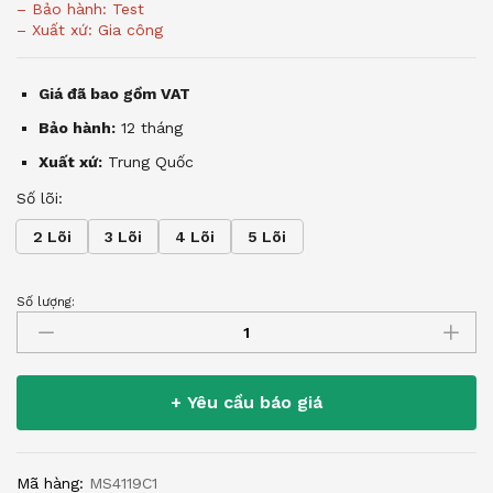
– Bảo hành: Test
– Xuất xứ: Gia công
Giá đã bao gồm VAT
Bảo hành:
12 tháng
Xuất xứ:
Trung Quốc
Số lõi:
2 Lõi
3 Lõi
4 Lõi
5 Lõi
Số lượng:
Đầu
nối
dây
điện
+ Yêu cầu báo giá
chống
nước
lắp
Mã hàng:
MS4119C1
bảng