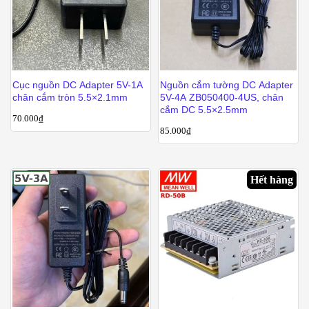
Cục nguồn DC Adapter 5V-1A
Nguồn cắm tường DC Adapter
chân cắm tròn 5.5×2.1mm
5V-4A ZB050400-4US, chân
cắm DC 5.5×2.5mm
70.000
₫
85.000
₫
Hết hàng