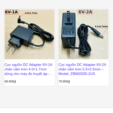
Cục nguồn DC Adapter 6V-1A
Cục nguồn DC Adapter 6V-2A
chân cắm tròn 4.0×1.7mm
chân cắm tròn 5.5×2.5mm –
dùng cho máy đo huyết áp–
Model: ZB060200-2US
Model: ZB060100-1UE
60.000
₫
70.000
₫