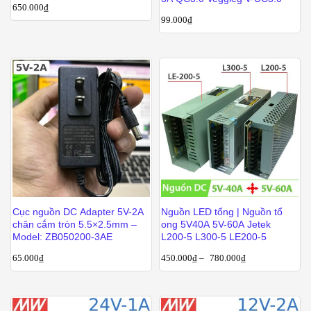
650.000
₫
99.000
₫
Cục nguồn DC Adapter 5V-2A
Nguồn LED tổng | Nguồn tổ
chân cắm tròn 5.5×2.5mm –
ong 5V40A 5V-60A Jetek
Model: ZB050200-3AE
L200-5 L300-5 LE200-5
65.000
₫
450.000
₫
–
780.000
₫