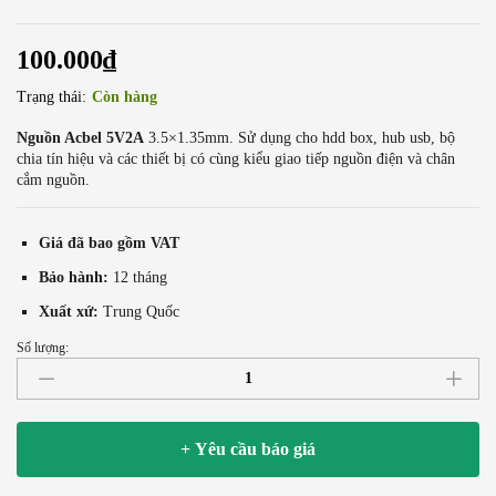
100.000
₫
Trạng thái:
Còn hàng
Nguồn Acbel 5V2A
3.5×1.35mm. Sử dụng cho hdd box, hub usb, bộ
chia tín hiệu và các thiết bị có cùng kiểu giao tiếp nguồn điện và chân
cắm nguồn.
Giá đã bao gồm VAT
Bảo hành:
12 tháng
Xuất xứ:
Trung Quốc
Số lượng:
Nguồn
DC
Adapter
5V2A
+ Yêu cầu báo giá
AcBel
chân