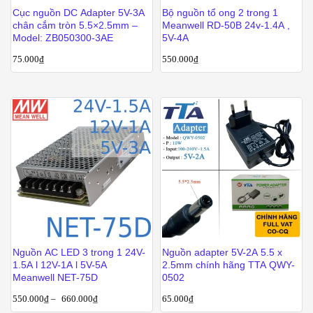
Cục nguồn DC Adapter 5V-3A
Bộ nguồn tổ ong 2 trong 1
chân cắm tròn 5.5×2.5mm –
Meanwell RD-50B 24v-1.4A ,
Model: ZB050300-3AE
5V-4A
75.000
₫
550.000
₫
Nguồn AC LED 3 trong 1 24V-
Nguồn adapter 5V-2A 5.5 x
1.5A l 12V-1A l 5V-5A
2.5mm chính hãng TTA QWY-
Meanwell NET-75D
0502
550.000
₫
–
660.000
₫
65.000
₫