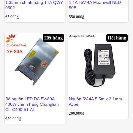
1.35mm chính hãng TTA QWY-
1.4A l 5V-4A Meanwell NED-
0502
50B
65.000
₫
550.000
₫
Hết hàng
Hết hàng
Bộ nguồn LED DC 5V-80A
Nguồn 5V-4A 5.5m x 2.1mm
400W chính hãng Changlian
Acbel
CL-C400-5T-AL
200.000
₫
650.000
₫