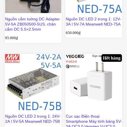
Nguồn cắm tường DC Adapter
Nguồn DC LED 2 trong 1: 12V-
5V-5A ZB050500-5US, chân
3A l 5V-7A Meanwell NED-75A
cắm DC 5.5×2.5mm
650.000
₫
95.000
₫
Hết hàng
Nguồn DC LED 2 trong 1: 24V-
Cục sạc Điện thoại
2A l 5V-5A Meanwell NED-75B
Smartphone Máy tính bảng 5V-
3A QC3.0 Veggieg V-UC3.0