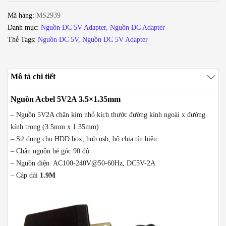
cắm
Mã hàng:
MS2939
DC
Danh mục:
Nguồn DC 5V Adapter
,
Nguồn DC Adapter
3.5mm
Thẻ Tags:
Nguồn DC 5V
,
Nguồn DC 5V Adapter
x
1.35mm
số
Mô tả chi tiết
lượng
Nguồn Acbel 5V2A 3.5×1.35mm
– Nguồn 5V2A chân kim nhỏ kích thước đường kính ngoài x đường
kính trong (3.5mm x 1.35mm)
– Sử dụng cho HDD box, hub usb, bộ chia tín hiệu…
– Chân nguồn bẻ góc 90 độ
– Nguồn điện: AC100-240V@50-60Hz, DC5V-2A
– Cáp dài
1.9M