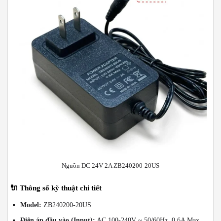
Nguồn DC 24V 2A ZB240200-20US
🔌
Thông số kỹ thuật chi tiết
Model:
ZB240200-20US
Điện áp đầu vào (Input):
AC 100-240V ~ 50/60Hz, 0.6A Max