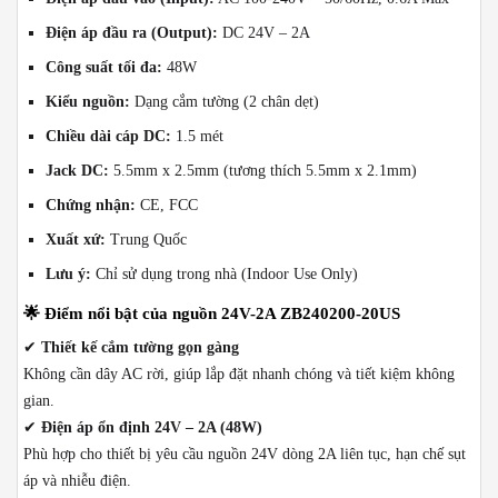
Điện áp đầu ra (Output):
DC 24V – 2A
Công suất tối đa:
48W
Kiểu nguồn:
Dạng cắm tường (2 chân dẹt)
Chiều dài cáp DC:
1.5 mét
Jack DC:
5.5mm x 2.5mm (tương thích 5.5mm x 2.1mm)
Chứng nhận:
CE, FCC
Xuất xứ:
Trung Quốc
Lưu ý:
Chỉ sử dụng trong nhà (Indoor Use Only)
🌟
Điểm nổi bật của nguồn 24V-2A ZB240200-20US
✔
Thiết kế cắm tường gọn gàng
Không cần dây AC rời, giúp lắp đặt nhanh chóng và tiết kiệm không
gian.
✔
Điện áp ổn định 24V – 2A (48W)
Phù hợp cho thiết bị yêu cầu nguồn 24V dòng 2A liên tục, hạn chế sụt
áp và nhiễu điện.