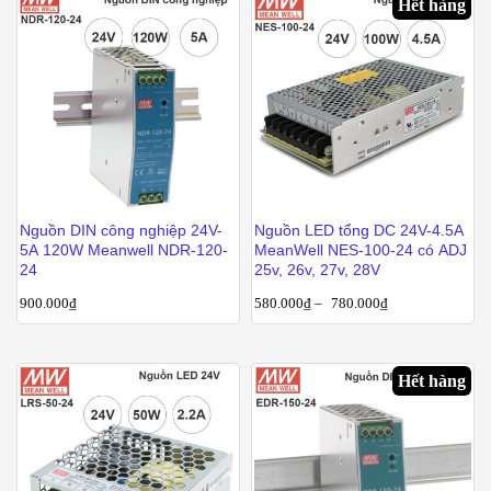
Hết hàng
Nguồn DIN công nghiệp 24V-
Nguồn LED tổng DC 24V-4.5A
5A 120W Meanwell NDR-120-
MeanWell NES-100-24 có ADJ
24
25v, 26v, 27v, 28V
900.000
₫
580.000
₫
–
780.000
₫
Hết hàng