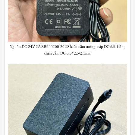
Nguồn DC 24V 2A ZB240200-20US kiểu cắm tường, cáp DC dài 1.5m,
chân cắm DC 5.5*2.5/2.1mm