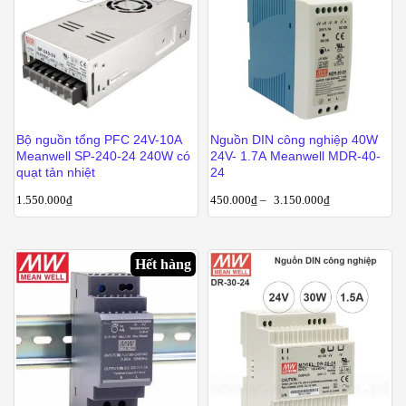
Bộ nguồn tổng PFC 24V-10A
Nguồn DIN công nghiệp 40W
Meanwell SP-240-24 240W có
24V- 1.7A Meanwell MDR-40-
quạt tản nhiệt
24
1.550.000
₫
450.000
₫
–
3.150.000
₫
Hết hàng