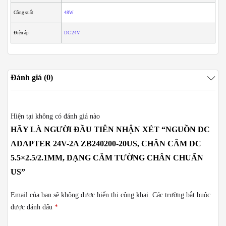
Công suất
48W
Điện áp
DC 24V
Đánh giá (0)
Hiện tại không có đánh giá nào
HÃY LÀ NGƯỜI ĐẦU TIÊN NHẬN XÉT “NGUỒN DC
ADAPTER 24V-2A ZB240200-20US, CHÂN CẮM DC
5.5×2.5/2.1MM, DẠNG CẮM TƯỜNG CHÂN CHUẨN
US”
Email của bạn sẽ không được hiển thị công khai.
Các trường bắt buộc
được đánh dấu
*