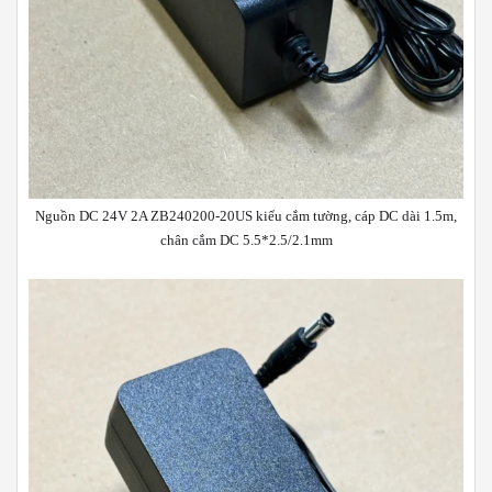
Nguồn DC 24V 2A ZB240200-20US kiểu cắm tường, cáp DC dài 1.5m,
chân cắm DC 5.5*2.5/2.1mm