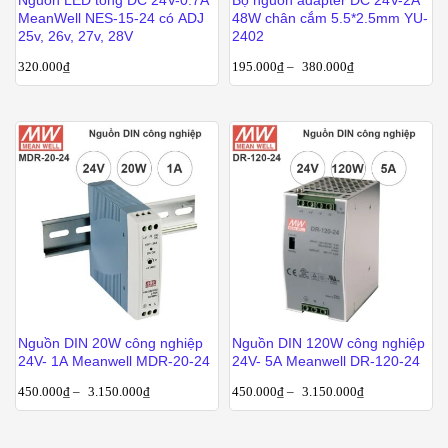
MeanWell NES-15-24 có ADJ
48W chân cắm 5.5*2.5mm YU-
25v, 26v, 27v, 28V
2402
320.000
₫
195.000
₫
–
380.000
₫
Nguồn DIN 20W công nghiệp
Nguồn DIN 120W công nghiệp
24V- 1A Meanwell MDR-20-24
24V- 5A Meanwell DR-120-24
450.000
₫
–
3.150.000
₫
450.000
₫
–
3.150.000
₫