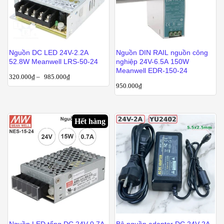
Nguồn DC LED 24V-2.2A
Nguồn DIN RAIL nguồn công
52.8W Meanwell LRS-50-24
nghiệp 24V-6.5A 150W
Meanwell EDR-150-24
320.000
₫
–
985.000
₫
950.000
₫
Hết hàng
Nguồn LED tổng DC 24V-0.7A
Bộ nguồn adapter DC 24V-2A