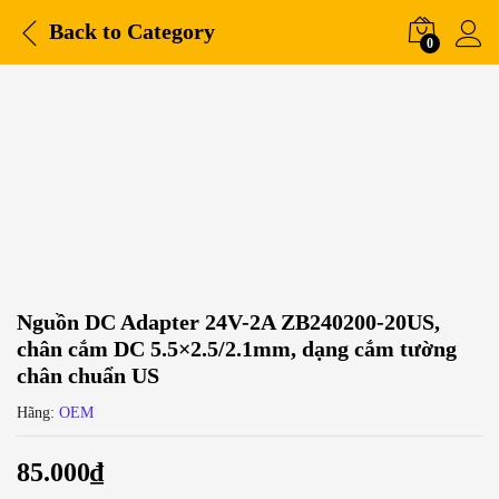
Back to
Category
0
Nguồn DC Adapter 24V-2A ZB240200-20US,
chân cắm DC 5.5×2.5/2.1mm, dạng cắm tường
chân chuẩn US
Hãng:
OEM
85.000
₫