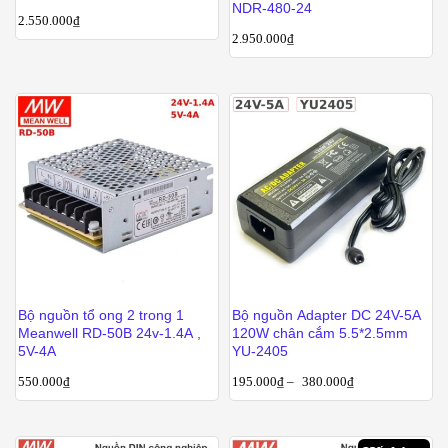
NDR-480-24
2.550.000
₫
2.950.000
₫
Bộ nguồn tổ ong 2 trong 1
Bộ nguồn Adapter DC 24V-5A
Meanwell RD-50B 24v-1.4A ,
120W chân cắm 5.5*2.5mm
5V-4A
YU-2405
550.000
₫
195.000
₫
–
380.000
₫