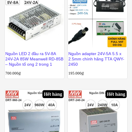
Nguồn LED 2 đầu ra 5V-8A
Nguồn adapter 24V-5A 5.5 x
24V-2A 85W Meanwell RD-85B
2.5mm chính hãng TTA QWY-
– Nguồn tổ ong 2 trong 1
2450
700.000
₫
195.000
₫
Hết hàng
Hết hàng