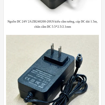
Nguồn DC 24V 2A ZB240200-20US kiểu cắm tường, cáp DC dài 1.5m,
chân cắm DC 5.5*2.5/2.1mm