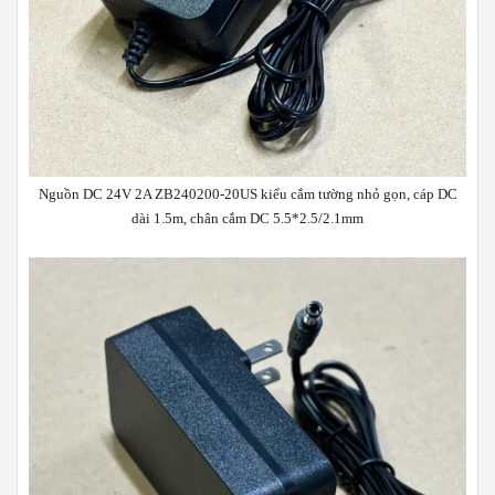
Nguồn DC 24V 2A ZB240200-20US kiểu cắm tường nhỏ gọn, cáp DC
dài 1.5m, chân cắm DC 5.5*2.5/2.1mm