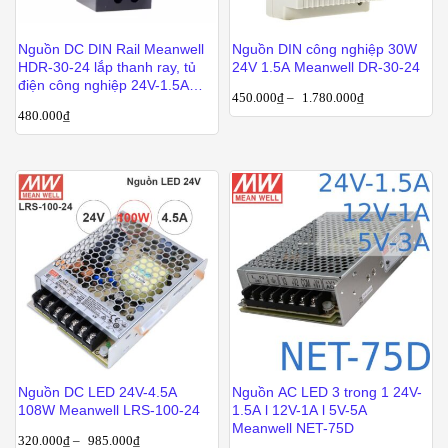
Nguồn DC DIN Rail Meanwell
Nguồn DIN công nghiệp 30W
HDR-30-24 lắp thanh ray, tủ
24V 1.5A Meanwell DR-30-24
điện công nghiệp 24V-1.5A
450.000
₫
–
1.780.000
₫
30W
480.000
₫
Nguồn DC LED 24V-4.5A
Nguồn AC LED 3 trong 1 24V-
108W Meanwell LRS-100-24
1.5A l 12V-1A l 5V-5A
Meanwell NET-75D
320.000
₫
–
985.000
₫