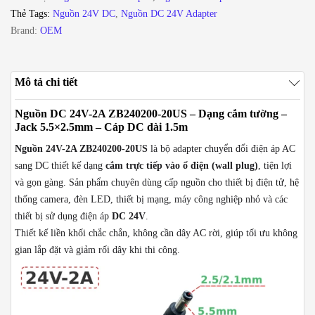
cắm
Thẻ Tags:
Nguồn 24V DC
,
Nguồn DC 24V Adapter
DC
Brand:
OEM
5.5x2.5/2.1mm,
dạng
cắm
Mô tả chi tiết
tường
chân
Nguồn DC 24V-2A ZB240200-20US – Dạng cắm tường –
chuẩn
Jack 5.5×2.5mm – Cáp DC dài 1.5m
US
Nguồn 24V-2A ZB240200-20US
là bộ adapter chuyển đổi điện áp AC
số
sang DC thiết kế dạng
cắm trực tiếp vào ổ điện (wall plug)
, tiện lợi
lượng
và gọn gàng. Sản phẩm chuyên dùng cấp nguồn cho thiết bị điện tử, hệ
thống camera, đèn LED, thiết bị mạng, máy công nghiệp nhỏ và các
thiết bị sử dụng điện áp
DC 24V
.
Thiết kế liền khối chắc chắn, không cần dây AC rời, giúp tối ưu không
gian lắp đặt và giảm rối dây khi thi công.