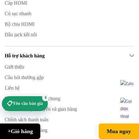
Cáp HDMI
Củ sạc nhanh
Bộ chia HDMI
Đầu jack kết nối
Hỗ trợ khách hàng
Giới thiệu
Câu hỏi thường gặp
Liên hệ
0
Điều khoản giao dịch chung
📋
Yêu cầu báo giá
Chính sách vận chuyển và giao hàng
Chính sách thanh toán
Hướng dẫn mua hàng
+Giỏ hàng
Mua ngay