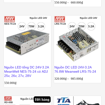
550.000
₫
–
660.000
₫
Nguồn LED tổng DC 24V-3.2A
Nguồn DC LED 24V-3.2A
MeanWell NES-75-24 có ADJ
76.8W Meanwell LRS-75-24
25v, 26v, 27v, 28V
320.000
₫
–
985.000
₫
550.000
₫
Hết hàng