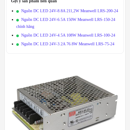
Gợi ý sản phẩm liên quan
Nguồn DC LED 24V-8.8A 211,2W Meanwell LRS-200-24
Nguồn DC LED 24V-6.5A 150W Meanwell LRS-150-24
chính hãng
Nguồn DC LED 24V-4.5A 108W Meanwell LRS-100-24
Nguồn DC LED 24V-3.2A 76.8W Meanwell LRS-75-24