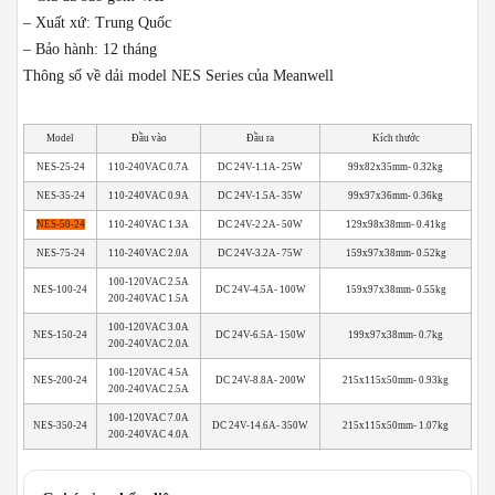
– Xuất xứ: Trung Quốc
– Bảo hành: 12 tháng
Thông số về dải model NES Series của Meanwell
Model
Đầu vào
Đầu ra
Kích thước
NES-25-24
110-240VAC 0.7A
DC 24V-1.1A- 25W
99x82x35mm- 0.32kg
NES-35-24
110-240VAC 0.9A
DC 24V-1.5A- 35W
99x97x36mm- 0.36kg
NES-50-24
110-240VAC 1.3A
DC 24V-2.2A- 50W
129x98x38mm- 0.41kg
NES-75-24
110-240VAC 2.0A
DC 24V-3.2A- 75W
159x97x38mm- 0.52kg
100-120VAC 2.5A
NES-100-24
DC 24V-4.5A- 100W
159x97x38mm- 0.55kg
200-240VAC 1.5A
100-120VAC 3.0A
NES-150-24
DC 24V-6.5A- 150W
199x97x38mm- 0.7kg
200-240VAC 2.0A
100-120VAC 4.5A
NES-200-24
DC 24V-8.8A- 200W
215x115x50mm- 0.93kg
200-240VAC 2.5A
100-120VAC 7.0A
NES-350-24
DC 24V-14.6A- 350W
215x115x50mm- 1.07kg
200-240VAC 4.0A