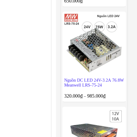
650.000
₫
Nguồn DC LED 24V-3.2A 76.8W
Meanwell LRS-75-24
320.000
₫
985.000
₫
–