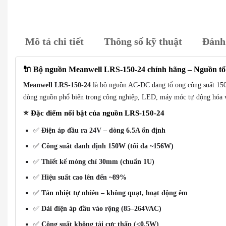
Mô tả chi tiết
Thông số kỹ thuật
Đánh 
🔌
Bộ nguồn Meanwell LRS-150-24 chính hãng – Nguồn tổ 
Meanwell LRS-150-24
là bộ nguồn AC-DC dạng tổ ong công suất 150
dòng nguồn phổ biến trong công nghiệp, LED, máy móc tự động hóa v
⭐
Đặc điểm nổi bật của nguồn LRS-150-24
✅
Điện áp đầu ra 24V – dòng 6.5A ổn định
✅
Công suất danh định 150W (tối đa ~156W)
✅
Thiết kế mỏng chỉ 30mm (chuẩn 1U)
✅
Hiệu suất cao lên đến ~89%
✅
Tản nhiệt tự nhiên – không quạt, hoạt động êm
✅
Dải điện áp đầu vào rộng (85–264VAC)
✅
Công suất không tải cực thấp (<0.5W)