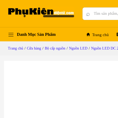
Nguồn DC LED 24V-6.5A 150W Meanwell LRS
Mô tả chi tiết
Thông số kỹ thuật
Đánh giá (0)
⌕
Danh Mục Sản Phẩm
Trang chủ
Trang chủ
/
Cửa hàng
/
Bộ cấp nguồn
/
Nguồn LED
/
Nguồn LED DC 