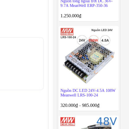
Nguồn tổng ngoài trời DC 36V-
9.7A MeanWell ERP-350-36
1.250.000
₫
Nguồn DC LED 24V-4.5A 108W
Meanwell LRS-100-24
320.000
₫
985.000
₫
–