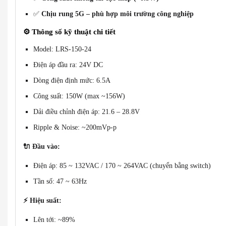
✅
Chịu rung 5G – phù hợp môi trường công nghiệp
⚙️
Thông số kỹ thuật chi tiết
Model: LRS-150-24
Điện áp đầu ra: 24V DC
Dòng điện định mức: 6.5A
Công suất: 150W (max ~156W)
Dải điều chỉnh điện áp: 21.6 – 28.8V
Ripple & Noise: ~200mVp-p
🔌
Đầu vào:
Điện áp: 85 ~ 132VAC / 170 ~ 264VAC (chuyển bằng switch)
Tần số: 47 ~ 63Hz
⚡
Hiệu suất:
Lên tới: ~89%