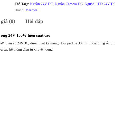
Meanwell
Thẻ Tags:
Nguồn 24V DC
,
Nguồn Camera DC
,
Nguồn LED 24V D
LRS-
Brand:
Meanwell
150-
giá (0)
Hỏi đáp
24
chính
hãng
ong 24V 150W hiệu suất cao
số
W, điện áp 24VDC, được thiết kế mỏng (low profile 30mm), hoạt động ổn địn
lượng
à các hệ thống điện tử chuyên dụng.