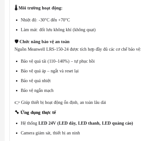
🌡️
Môi trường hoạt động:
Nhiệt độ: -30°C đến +70°C
Làm mát: đối lưu không khí (không quạt)
🛡️
Chức năng bảo vệ an toàn
Nguồn Meanwell LRS-150-24 được tích hợp đầy đủ các cơ chế bảo vệ
Bảo vệ quá tải (110–140%) – tự phục hồi
Bảo vệ quá áp – ngắt và reset lại
Bảo vệ quá nhiệt
Bảo vệ ngắn mạch
👉 Giúp thiết bị hoạt động ổn định, an toàn lâu dài
🔧
Ứng dụng thực tế
Hệ thống
LED 24V (LED dây, LED thanh, LED quảng cáo)
Camera giám sát, thiết bị an ninh