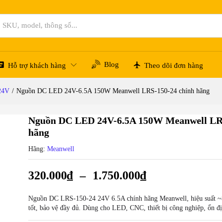
-150-24 chính hãng
Hỏi đáp
Blog
Hỗ trợ khách hàng
Theo dõi đơn hàng
24V
/
Nguồn DC LED 24V-6.5A 150W Meanwell LRS-150-24 chính hãng
Nguồn DC LED 24V-6.5A 150W Meanwell LRS
hãng
Hãng:
Meanwell
320.000
₫
–
1.750.000
₫
Nguồn DC LRS-150-24 24V 6.5A chính hãng Meanwell, hiệu suất ~8
tốt, bảo vệ đầy đủ. Dùng cho LED, CNC, thiết bị công nghiệp, ổn đị