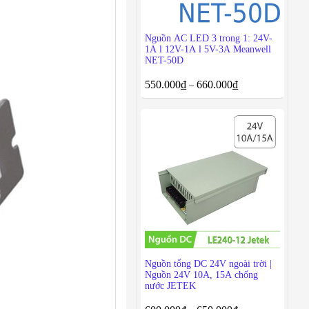
Nguồn AC LED 3 trong 1: 24V-
1A l 12V-1A l 5V-3A Meanwell
NET-50D
550.000
₫
660.000
₫
–
Nguồn tổng DC 24V ngoài trời |
Nguồn 24V 10A, 15A chống
nước JETEK