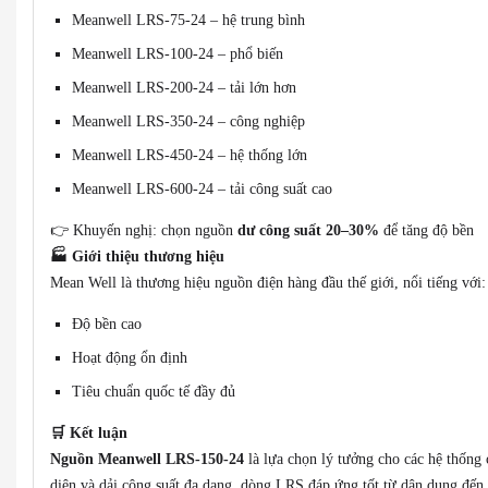
Meanwell LRS-75-24 – hệ trung bình
Meanwell LRS-100-24 – phổ biến
Meanwell LRS-200-24 – tải lớn hơn
Meanwell LRS-350-24 – công nghiệp
Meanwell LRS-450-24 – hệ thống lớn
Meanwell LRS-600-24 – tải công suất cao
👉 Khuyến nghị: chọn nguồn
dư công suất 20–30%
để tăng độ bền
🏭
Giới thiệu thương hiệu
Mean Well là thương hiệu nguồn điện hàng đầu thế giới, nổi tiếng với:
Độ bền cao
Hoạt động ổn định
Tiêu chuẩn quốc tế đầy đủ
🛒
Kết luận
Nguồn Meanwell LRS-150-24
là lựa chọn lý tưởng cho các hệ thống 
diện và dải công suất đa dạng, dòng LRS đáp ứng tốt từ dân dụng đến