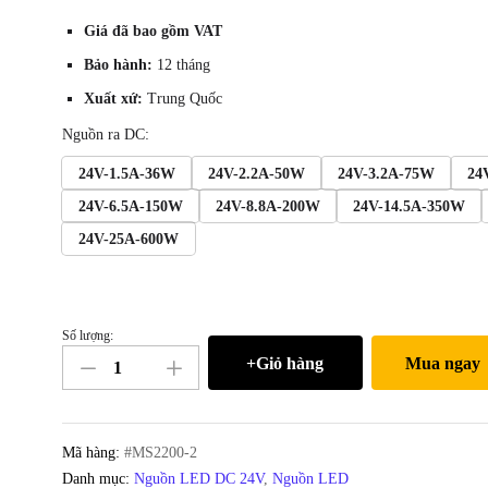
Giá đã bao gồm VAT
Bảo hành:
12 tháng
Xuất xứ:
Trung Quốc
Nguồn ra DC:
24V-1.5A-36W
24V-2.2A-50W
24V-3.2A-75W
24
24V-6.5A-150W
24V-8.8A-200W
24V-14.5A-350W
24V-25A-600W
Số lượng:
Nguồn
+Giỏ hàng
Mua ngay
DC
LED
24V-
6.5A
Mã hàng:
#MS2200-2
150W
Danh mục:
Nguồn LED DC 24V
,
Nguồn LED