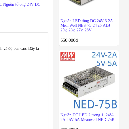
C
,
Nguồn tổ ong 24V DC
Nguồn LED tổng DC 24V-3.2A
MeanWell NES-75-24 có ADJ
25v, 26v, 27v, 28V
550.000
₫
h và độ bền cao. Đây là
Nguồn DC LED 2 trong 1: 24V-
2A l 5V-5A Meanwell NED-75B