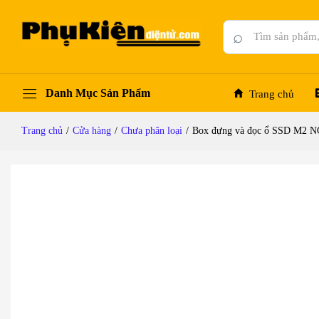
Box đựng và đọc ổ SSD M2 NGFF chuẩn Typ
Mô tả chi tiết
Đánh giá (0)
Hỏi đáp
⌕
Danh Mục Sản Phẩm
Trang chủ
Trang chủ
/
Cửa hàng
/
Chưa phân loại
/
Box đựng và đọc ổ SSD M2 N