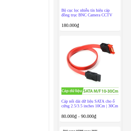
Bộ cục lọc nhiễu tín hiệu cáp
đồng trục BNC Camera CCTV
180.000
₫
Cáp nối dài dữ liệu SATA cho ổ
cứng 2.5/3.5 inches 10Cm | 30Cm
80.000
₫
90.000
₫
–