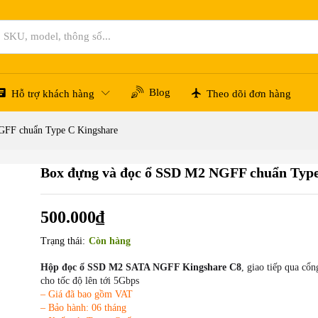
e C Kingshare
Blog
Hỗ trợ khách hàng
Theo dõi đơn hàng
GFF chuẩn Type C Kingshare
Box đựng và đọc ổ SSD M2 NGFF chuẩn Type
500.000
₫
Trạng thái:
Còn hàng
Hộp đọc ổ SSD M2 SATA NGFF Kingshare C8
, giao tiếp qua c
cho tốc độ lên tới 5Gbps
– Giá đã bao gồm VAT
– Bảo hành: 06 tháng