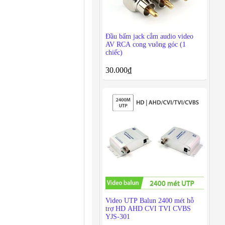
Đầu bấm jack cắm audio video
AV RCA cong vuông góc (1
chiếc)
30.000
₫
Video UTP Balun 2400 mét hỗ
trợ HD AHD CVI TVI CVBS
YJS-301