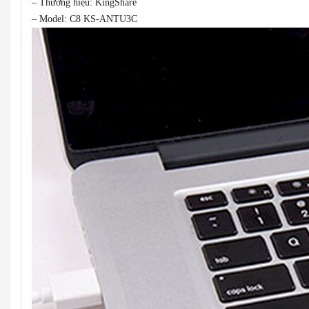
– Thương hiệu: KingShare
– Model: C8 KS-ANTU3C