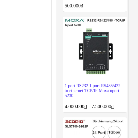
500.000
₫
1 port RS232 1 port RS485/422
to ethernet TCP/IP Moxa nport
5230
4.000.000
₫
7.500.000
₫
–