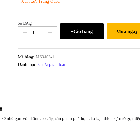
– Xuất xứ: Trung Quốc
Số lượng:
Box
+Giỏ hàng
Mua ngay
đựng
và
đọc
ổ
Mã hàng:
MS3403-1
SSD
Danh mục:
Chưa phân loại
M2
NGFF
chuẩn
Type
C
Kingshare
8
số
 nhỏ gọn-vỏ nhôm cao cấp, sản phẩm phù hợp cho bạn thích sự nhỏ gọn tiện
lượng