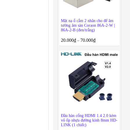
Mặt nạ ổ cắm 2 nhân cho đế âm
tường âm sàn Coraon 86A-2-W |
86A-2-B (đen/trắng)
20.000
₫
70.000
₫
–
Đầu hàn cổng HDMI 1.4 2.0 kèm
vỏ ốp nhựa đường kính 8mm HD-
LINK (1 chiếc)