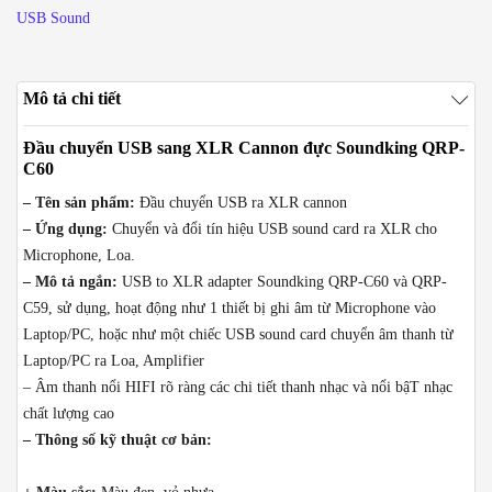
số
USB Sound
lượng
Mô tả chi tiết
Đầu chuyển USB sang XLR Cannon đực Soundking QRP-
C60
– Tên sản phẩm:
Đầu chuyển USB ra XLR cannon
– Ứng dụng:
Chuyển và đổi tín hiệu USB sound card ra XLR cho
Microphone, Loa.
– Mô tả ngắn:
USB to XLR adapter Soundking QRP-C60 và QRP-
C59, sử dụng, hoạt động như 1 thiết bị ghi âm từ Microphone vào
Laptop/PC, hoặc như một chiếc USB sound card chuyển âm thanh từ
Laptop/PC ra Loa, Amplifier
– Âm thanh nổi HIFI rõ ràng các chi tiết thanh nhạc và nổi bậT nhạc
chất lượng cao
– Thông số kỹ thuật cơ bản: