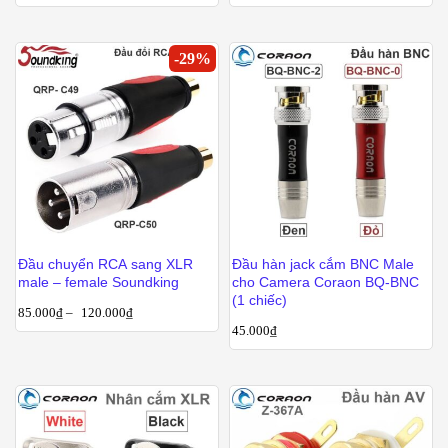
-
29
%
Đầu chuyển RCA sang XLR
Đầu hàn jack cắm BNC Male
male – female Soundking
cho Camera Coraon BQ-BNC
(1 chiếc)
85.000
₫
–
120.000
₫
45.000
₫