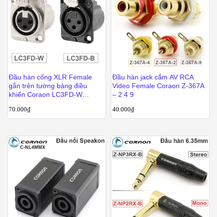
Đầu hàn cổng XLR Female
Đầu hàn jack cắm AV RCA
gắn trên tường bảng điều
Video Female Coraon Z-367A
khiển Coraon LC3FD-W
– 2 4 9
LC3FD-B
70.000
₫
40.000
₫