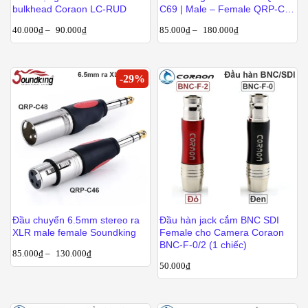
bulkhead Coraon LC-RUD
C69 | Male – Female QRP-C68
| Female – Female QRP-C44
40.000
₫
–
90.000
₫
85.000
₫
–
180.000
₫
-
29
%
Đầu chuyển 6.5mm stereo ra
Đầu hàn jack cắm BNC SDI
XLR male female Soundking
Female cho Camera Coraon
BNC-F-0/2 (1 chiếc)
85.000
₫
–
130.000
₫
50.000
₫