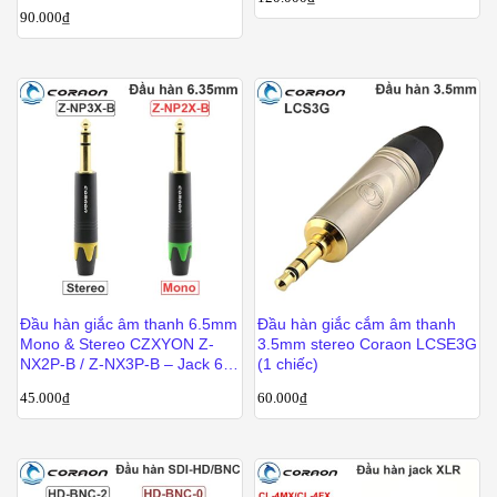
234TT-S
90.000
₫
Đầu hàn giắc âm thanh 6.5mm
Đầu hàn giắc cắm âm thanh
Mono & Stereo CZXYON Z-
3.5mm stereo Coraon LCSE3G
NX2P-B / Z-NX3P-B – Jack 6 ly
(1 chiếc)
mạ vàng
45.000
₫
60.000
₫