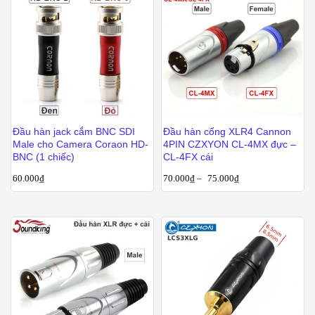
Đầu hàn jack cắm BNC SDI
Đầu hàn cổng XLR4 Cannon
Male cho Camera Coraon HD-
4PIN CZXYON CL-4MX đực –
BNC (1 chiếc)
CL-4FX cái
60.000
₫
70.000
₫
–
75.000
₫