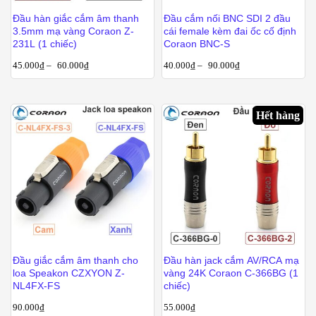
Đầu hàn giắc cắm âm thanh
Đầu cắm nối BNC SDI 2 đầu
3.5mm mạ vàng Coraon Z-
cái female kèm đai ốc cố định
231L (1 chiếc)
Coraon BNC-S
45.000
₫
–
60.000
₫
40.000
₫
–
90.000
₫
Hết hàng
Đầu giắc cắm âm thanh cho
Đầu hàn jack cắm AV/RCA mạ
loa Speakon CZXYON Z-
vàng 24K Coraon C-366BG (1
NL4FX-FS
chiếc)
90.000
₫
55.000
₫