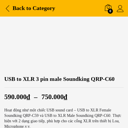
Back to
Category
0
USB to XLR 3 pin male Soundking QRP-C60
590.000
₫
–
750.000
₫
Hoạt động như một chiếc USB sound card – USB to XLR Female
Soundking QRP-C59 và USB to XLR Male Soundking QRP-C60. Thực
hiện với 2 dạng giao tiếp, phù hợp cho các cổng XLR trên thiết bị Loa,
Microphone.v.v.