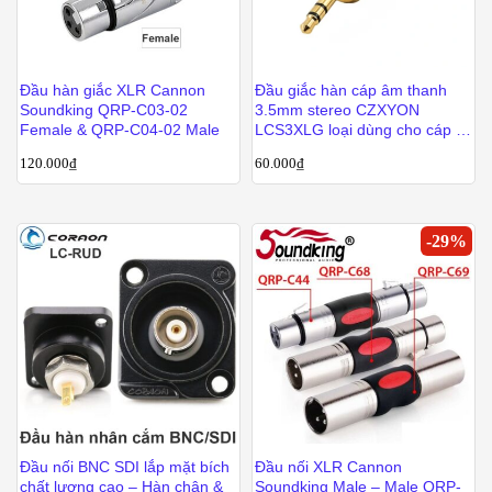
Đầu hàn giắc XLR Cannon
Đầu giắc hàn cáp âm thanh
Soundking QRP-C03-02
3.5mm stereo CZXYON
Female & QRP-C04-02 Male
LCS3XLG loại dùng cho cáp to
tới 8.5mm
120.000
₫
60.000
₫
-
29
%
Đầu nối BNC SDI lắp mặt bích
Đầu nối XLR Cannon
chất lượng cao – Hàn chân &
Soundking Male – Male QRP-