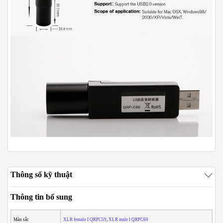
Thông số kỹ thuật
Thông tin bổ sung
Màu sắc
XLR female I QRPC59
,
XLR male I QRPC60