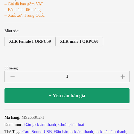
– Giá đã bao gồm VAT
– Bảo hành: 06 tháng
– Xuất xứ: Trung Quốc
Màu sắc:
XLR female I QRPC59
XLR male I QRPC60
Số lượng:
USB
to
XLR
3
+ Yêu cầu báo giá
pin
male
Soundking
Mã hàng:
MS2658C2-1
QRP-
Danh mục:
Đầu jack âm thanh
,
Chưa phân loại
C60
Thẻ Tags:
Card Sound USB
,
Đầu hàn jack âm thanh
,
jack hàn âm thanh
,