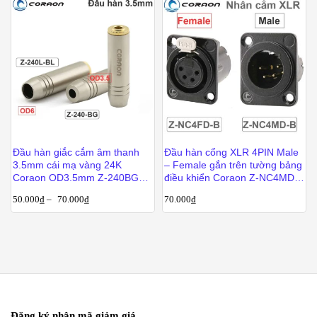
Đầu hàn giắc cắm âm thanh
Đầu hàn cổng XLR 4PIN Male
3.5mm cái mạ vàng 24K
– Female gắn trên tường bảng
Coraon OD3.5mm Z-240BG
điều khiển Coraon Z-NC4MD-
OD6mm Z-240-BG
LX-B / Z-NC4FD-LX-B
50.000
₫
–
70.000
₫
70.000
₫
Đăng ký nhận mã giảm giá