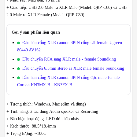
+ Màu sắc:
Màu đen, vỏ nhựa
+ Giao tiếp: USB 2.0 Male ra XLR Male (Model: QRP-C60) và USB
2.0 Male ra XLR Female (Model: QRP-C59)
Gợi ý sản phẩm liên quan
Đầu hàn cổng XLR cannon 3PIN cổng cái female Ugreen
80440 AV162
Đầu chuyển RCA sang XLR male - female Soundking
Đầu chuyển 6.5mm stereo ra XLR male female Soundking
Đầu hàn cổng XLR cannon 3PIN cổng đực male-female
Coraon KN3MX-B - KN3FX-B
+ Tương thích: Windows, Mac (cắm và dùng)
+ Tính năng: 2 tác dụng Audio speaker và Recording
+ Báo hiệu hoạt động: LED đỏ nhấp nháy
+ Kích thước: 88.5*18.4mm
+ Trọng lượng: ~100G