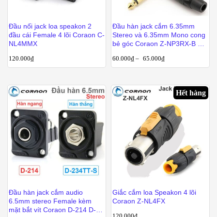
Đầu nối jack loa speakon 2
Đầu hàn jack cắm 6.35mm
đầu cái Female 4 lõi Coraon C-
Stereo và 6.35mm Mono cong
NL4MMX
bẻ góc Coraon Z-NP3RX-B Z-
NP2RX-B
120.000
₫
60.000
₫
–
65.000
₫
Hết hàng
Đầu hàn jack cắm audio
Giắc cắm loa Speakon 4 lõi
6.5mm stereo Female kèm
Coraon Z-NL4FX
mặt bắt vít Coraon D-214 D-
120.000
₫