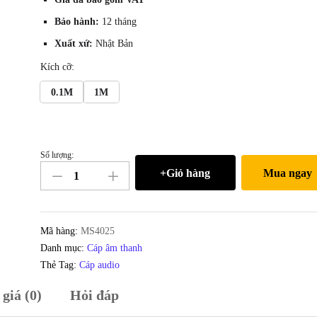
Bảo hành:
12 tháng
Xuất xứ:
Nhật Bản
Kích cỡ:
0.1M
1M
Số lượng:
Dây
+Giỏ hàng
Mua ngay
hàn
cáp
âm
thanh
Mã hàng:
MS4025
2
Danh mục:
Cáp âm thanh
lõi
Thẻ Tag:
Cáp audio
Furutech
giá (0)
Hỏi đáp
FA-
220