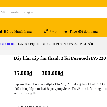
 Nhật Bản
Hỏi đáp
Blog
Hỗ trợ khách hàng
Theo dõi đơn hàng
p âm thanh
/
Dây hàn cáp âm thanh 2 lõi Furutech FA-220 Nhật Bản
Dây hàn cáp âm thanh 2 lõi Furutech FA-220
35.000
₫
–
300.000
₫
Cáp âm thanh Furutech Alpha FA-220, 2 lõi đồng tinh khiết PCOCC
nhiễu bằng lớp kim loại & polypropylene. Truyền tín hiệu trung thực
amply, phòng thu.
Giá đã bao gồm VAT