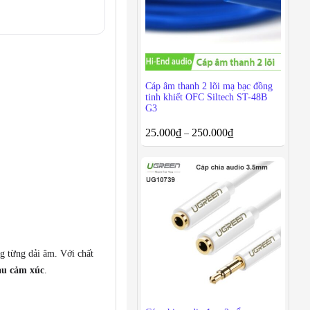
Cáp âm thanh 2 lõi mạ bạc đồng
tinh khiết OFC Siltech ST-48B
G3
25.000
₫
250.000
₫
–
ng từng dải âm. Với chất
iàu cảm xúc
.