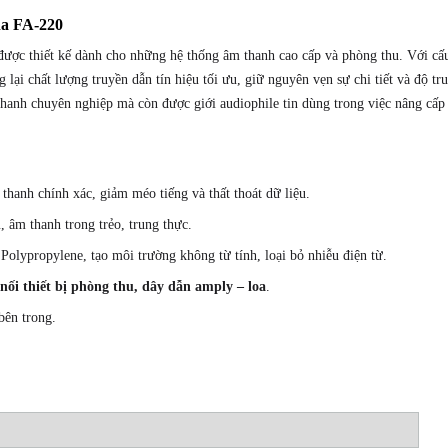
Nhật
ha FA-220
Bản
được thiết kế dành cho những hệ thống âm thanh cao cấp và phòng thu. Với cấ
số
 lại chất lượng truyền dẫn tín hiệu tối ưu, giữ nguyên vẹn sự chi tiết và độ t
lượng
thanh chuyên nghiệp mà còn được giới audiophile tin dùng trong việc nâng cấp
thanh chính xác, giảm méo tiếng và thất thoát dữ liệu.
, âm thanh trong trẻo, trung thực.
 Polypropylene, tạo môi trường không từ tính, loại bỏ nhiễu điện từ.
 nối thiết bị phòng thu, dây dẫn amply – loa
.
bên trong.