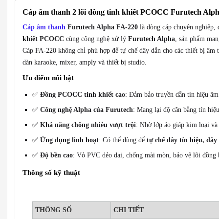
Cáp âm thanh 2 lõi đồng tinh khiết PCOCC Furutech Alp
Cáp âm thanh
Furutech Alpha FA-220
là dòng cáp chuyên nghiệp, 
khiết PCOCC
cùng công nghệ xử lý
Furutech Alpha
, sản phẩm mang
Cáp FA-220 không chỉ phù hợp để tự chế dây dẫn cho các thiết bị âm 
dàn karaoke, mixer, amply và thiết bị studio.
Ưu điểm nổi bật
✅
Đồng PCOCC tinh khiết cao
: Đảm bảo truyền dẫn tín hiệu âm 
✅
Công nghệ Alpha của Furutech
: Mang lại độ cân bằng tín hiệu
✅
Khả năng chống nhiễu vượt trội
: Nhờ lớp áo giáp kim loại và
✅
Ứng dụng linh hoạt
: Có thể dùng để
tự chế dây tín hiệu, dây
✅
Độ bền cao
: Vỏ PVC dẻo dai, chống mài mòn, bảo vệ lõi đồng 
Thông số kỹ thuật
THÔNG SỐ
CHI TIẾT