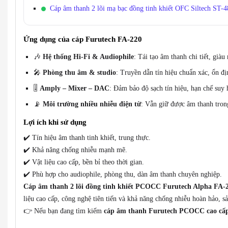
Cáp âm thanh 2 lõi mạ bạc đồng tinh khiết OFC Siltech ST-
Ứng dụng của cáp Furutech FA-220
🎶
Hệ thống Hi-Fi & Audiophile
: Tái tạo âm thanh chi tiết, giàu 
🎤
Phòng thu âm & studio
: Truyền dẫn tín hiệu chuẩn xác, ổn đị
🎚️
Amply – Mixer – DAC
: Đảm bảo độ sạch tín hiệu, hạn chế suy 
📡
Môi trường nhiều nhiễu điện từ
: Vẫn giữ được âm thanh trong
Lợi ích khi sử dụng
✔️ Tín hiệu âm thanh tinh khiết, trung thực.
✔️ Khả năng chống nhiễu mạnh mẽ.
✔️ Vật liệu cao cấp, bền bỉ theo thời gian.
✔️ Phù hợp cho audiophile, phòng thu, dàn âm thanh chuyên nghiệp.
Cáp âm thanh 2 lõi đồng tinh khiết PCOCC Furutech Alpha FA-
liệu cao cấp, công nghệ tiên tiến và khả năng chống nhiễu hoàn hảo
👉 Nếu bạn đang tìm kiếm
cáp âm thanh Furutech PCOCC cao cấ