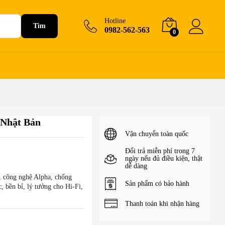
35.000
₫
–
300.000
₫
+Giỏ hàng
Hotline
Tìm
0982-562-563
0
 Nhật Bản
Vận chuyển toàn quốc
Đổi trả miễn phí trong 7
ngày nếu đủ điều kiện, thật
dễ dàng
, công nghệ Alpha, chống
Sản phẩm có bảo hành
, bền bỉ, lý tưởng cho Hi-Fi,
Thanh toán khi nhận hàng