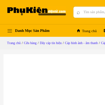
Dây hàn cáp âm thanh 2 lõi Furutech FA-220
Mô tả chi tiết
Thông số kỹ thuật
Đánh giá (0)
⌕
Danh Mục Sản Phẩm
Trang chủ
Trang chủ
/
Cửa hàng
/
Dây cáp tín hiệu
/
Cáp hình ảnh - âm thanh
/
Cá