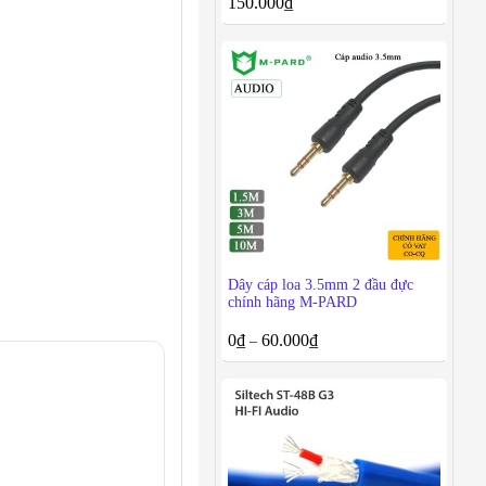
150.000
₫
Dây cáp loa 3.5mm 2 đầu đực
chính hãng M-PARD
0
₫
60.000
₫
–