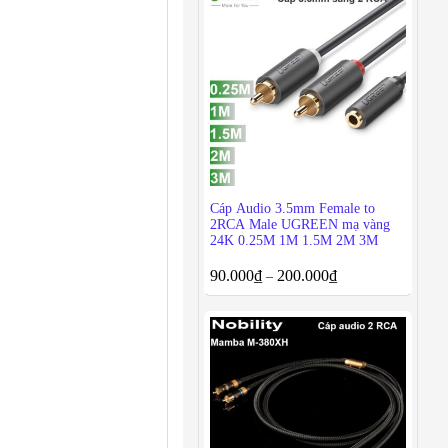
Cáp Audio 3.5mm Female to
2RCA Male UGREEN mạ vàng
24K 0.25M 1M 1.5M 2M 3M
90.000
₫
200.000
₫
–