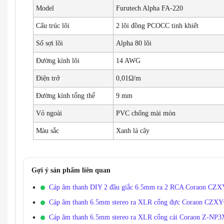
Model
Furutech Alpha FA-220
Cấu trúc lõi
2 lõi đồng PCOCC tinh khiết
Số sợi lõi
Alpha 80 lõi
Đường kính lõi
14 AWG
Điện trở
0,01Ω/m
Đường kính tổng thể
9 mm
Vỏ ngoài
PVC chống mài mòn
Màu sắc
Xanh lá cây
Gợi ý sản phẩm liên quan
Cáp âm thanh DIY 2 đầu giắc 6.5mm ra 2 RCA Coraon CZX
Cáp âm thanh 6.5mm stereo ra XLR cổng đực Coraon 
Cáp âm thanh 6.5mm stereo ra XLR cổng cái Coraon Z-