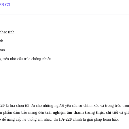
48B G3
nhạc tính.
nh.
hao.
 trẻo nhờ cấu trúc chống nhiễu.
220
là lựa chọn tối ưu cho những người yêu cầu sự chính xác và trong trẻo tro
, sản phẩm đảm bảo mang đến
trải nghiệm âm thanh trung thực, chi tiết và g
p
để nâng cấp hệ thống âm nhạc, thì
FA-220
chính là giải pháp hoàn hảo.