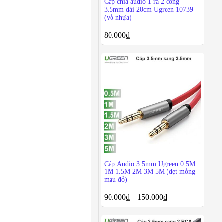
Cáp chia audio 1 ra 2 cổng
3.5mm dài 20cm Ugreen 10739
(vỏ nhựa)
80.000
₫
Cáp Audio 3.5mm Ugreen 0.5M
1M 1.5M 2M 3M 5M (dẹt mỏng
màu đỏ)
90.000
₫
150.000
₫
–