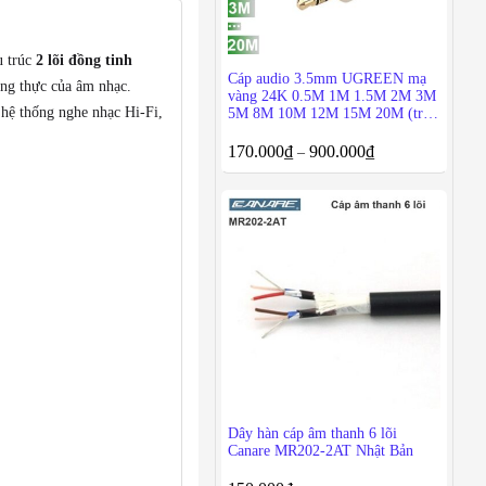
u trúc
2 lõi đồng tinh
Cáp audio 3.5mm UGREEN mạ
rung thực của âm nhạc.
vàng 24K 0.5M 1M 1.5M 2M 3M
 hệ thống nghe nhạc Hi-Fi,
5M 8M 10M 12M 15M 20M (tròn
bọc lưới)
170.000
₫
900.000
₫
–
Dây hàn cáp âm thanh 6 lõi
Canare MR202-2AT Nhật Bản