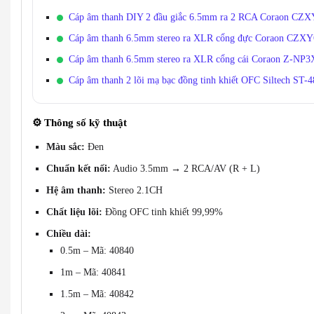
Cáp âm thanh DIY 2 đầu giắc 6.5mm ra 2 RCA Coraon CZX
Cáp âm thanh 6.5mm stereo ra XLR cổng đực Coraon 
Cáp âm thanh 6.5mm stereo ra XLR cổng cái Coraon Z-
Cáp âm thanh 2 lõi mạ bạc đồng tinh khiết OFC Siltech ST-
⚙️
Thông số kỹ thuật
Màu sắc:
Đen
Chuẩn kết nối:
Audio 3.5mm → 2 RCA/AV (R + L)
Hệ âm thanh:
Stereo 2.1CH
Chất liệu lõi:
Đồng OFC tinh khiết 99,99%
Chiều dài:
0.5m – Mã: 40840
1m – Mã: 40841
1.5m – Mã: 40842