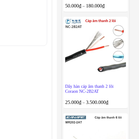
50.000
₫
180.000
₫
–
Dây hàn cáp âm thanh 2 lõi
Coraon NC-2B2AT
25.000
₫
3.500.000
₫
–