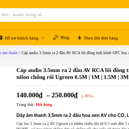
h khiết OFC bọc nilon chống rối Ugreen 0.5M | 1M | 1.5M | 
Hỏi đáp
Blog
Hỗ trợ khách hàng
Theo dõi đơn hàng
p âm thanh
/
Cáp audio 3.5mm ra 2 đầu AV RCA lõi đồng tinh khiết OFC bọc 
Cáp audio 3.5mm ra 2 đầu AV RCA lõi đồng t
nilon chống rối Ugreen 0.5M | 1M | 1.5M | 3M
140.000
₫
–
250.000
₫
(-38%)
Trạng thái:
Hết hàng
Dây âm thanh 3,5mm ra 2 đầu hoa sen AV cho CD, 
Cáp loa 3.5mm ra 2 AV Ugreen có nhiều chiều dài từ 0.5 mét đến 5 