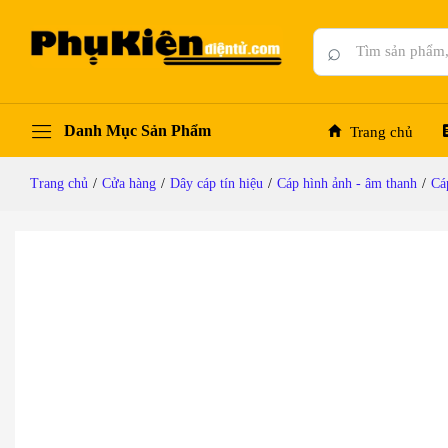
Cáp audio 3.5mm ra 2 đầu AV RCA lõi đồng tin
Mô tả chi tiết
Thông số kỹ thuật
Đánh giá (0)
⌕
Danh Mục Sản Phẩm
Trang chủ
Trang chủ
/
Cửa hàng
/
Dây cáp tín hiệu
/
Cáp hình ảnh - âm thanh
/
Cá