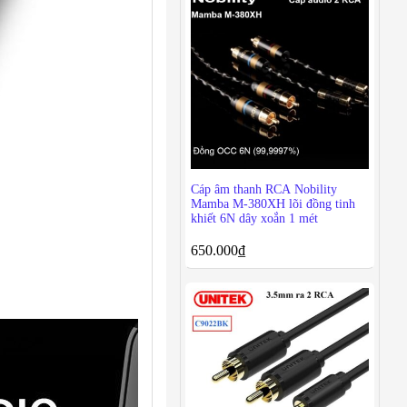
Cáp âm thanh RCA Nobility
Mamba M-380XH lõi đồng tinh
khiết 6N dây xoắn 1 mét
650.000
₫