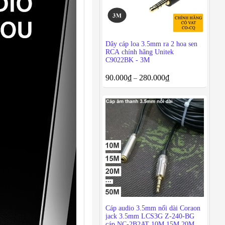
Dây cáp loa 3.5mm ra 2 hoa sen
RCA chính hãng Unitek
C9022BK - 3M
90.000
₫
280.000
₫
–
Cáp audio 3.5mm nối dài Coraon
jack 3.5mm LCS3G Z-240-BG
cáp NC-2B2AT 10M 15M 20M