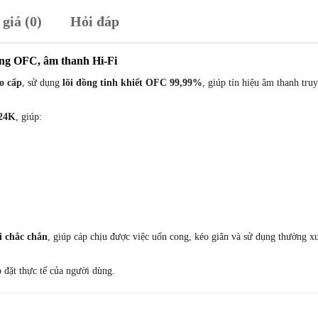
RCA
giá (0)
Hỏi đáp
lõi
đồng
tinh
ng OFC, âm thanh Hi-Fi
khiết
o cấp
, sử dụng
lõi đồng tinh khiết OFC 99,99%
, giúp tín hiệu âm thanh tru
OFC
bọc
24K
, giúp:
nilon
chống
rối
Ugreen
0.5M
|
1M
i chắc chắn
, giúp cáp chịu được việc uốn cong, kéo giãn và sử dụng thường
|
1.5M
p đặt thực tế của người dùng.
|
3M
|