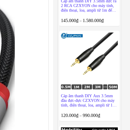
Cáp âm thanh DIY 3.5mm đực ra
2 RCA CZXYON cho máy tính,
điện thoại, loa, ampli từ 1m đến
50m
145.000
₫
1.580.000
₫
–
Cáp âm thanh DIY Aux 3.5mm
đầu đực-đực CZXYON cho máy
tính, điện thoại, loa, ampli từ 1m
đến 50m
120.000
₫
990.000
₫
–