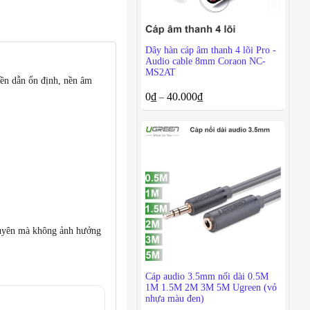
Dây hàn cáp âm thanh 4 lõi Pro -
Audio cable 8mm Coraon NC-
MS2AT
yền dẫn ổn định, nền âm
0
₫
40.000
₫
–
 xuyên mà không ảnh hưởng
Cáp audio 3.5mm nối dài 0.5M
1M 1.5M 2M 3M 5M Ugreen (vỏ
nhựa màu đen)