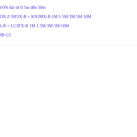
5M
YON dài từ 0.5m đến 50m
số
CZXYON Z-NP3X-B + KN3MX-B 1M 1.5M 3M 5M 10M
lượng
NP3X-B + LC3FX-B 1M 1.5M 3M 5M 10M
48B G3