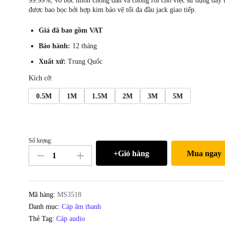
99.99%, vỏ bọc nilon chống dãn và chống rối cho việc sử dụng dây 
được bao bọc bởi hợp kim bảo vệ tối đa đầu jack giao tiếp.
Giá đã bao gồm VAT
Bảo hành:
12 tháng
Xuất xứ:
Trung Quốc
Kích cỡ:
0.5M
1M
1.5M
2M
3M
5M
Số lượng:
Cáp
+Giỏ hàng
Mua ngay
audio
3.5mm
ra
2
Mã hàng:
MS3518
đầu
Danh mục:
Cáp âm thanh
AV
Thẻ Tag:
Cáp audio