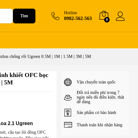
3M | 5M
140.000
₫
–
250.000
₫
Hotline
Tìm
0982-562-563
0
nilon chống rối Ugreen 0.5M | 1M | 1.5M | 3M | 5M
inh khiết OFC bọc
 | 5M
Vận chuyển toàn quốc
Đổi trả miễn phí trong 7
ngày nếu đủ điều kiện, thật
dễ dàng
Sản phẩm có bảo hành
Loa 2.1 Ugreen
Thanh toán khi nhận hàng
mét, cấu tạo lõi đồng OFC