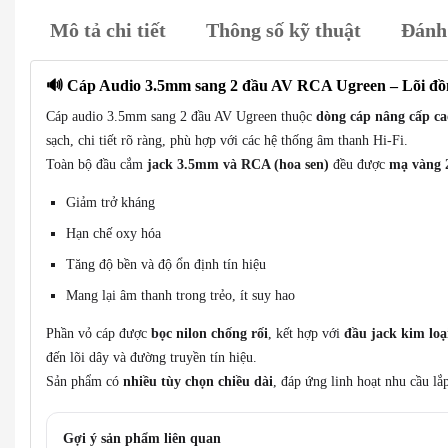
Mô tả chi tiết
Thông số kỹ thuật
Đánh 
🔊 Cáp Audio 3.5mm sang 2 đầu AV RCA Ugreen – Lõi đồ
Cáp audio 3.5mm sang 2 đầu AV Ugreen thuộc
dòng cáp nâng cấp ca
sạch, chi tiết rõ ràng, phù hợp với các hệ thống âm thanh Hi-Fi.
Toàn bộ đầu cắm
jack 3.5mm và RCA (hoa sen)
đều được
mạ vàng 
Giảm trở kháng
Hạn chế oxy hóa
Tăng độ bền và độ ổn định tín hiệu
Mang lại âm thanh trong trẻo, ít suy hao
Phần vỏ cáp được
bọc nilon chống rối
, kết hợp với
đầu jack kim loạ
đến lõi dây và đường truyền tín hiệu.
Sản phẩm có
nhiều tùy chọn chiều dài
, đáp ứng linh hoạt nhu cầu lắ
Gợi ý sản phẩm liên quan