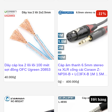
-
11
%
Dây cáp loa 2 lõi lõi 100 mét
Cáp âm thanh 6.5mm stereo
sợi đồng OFC Ugreen 20853
ra XLR cổng cái Coraon Z-
NP3X-B + LC3FX-B 1M 1.5M
40.000
₫
3M 5M 10M
0
₫
–
400.000
₫
Hết hàng