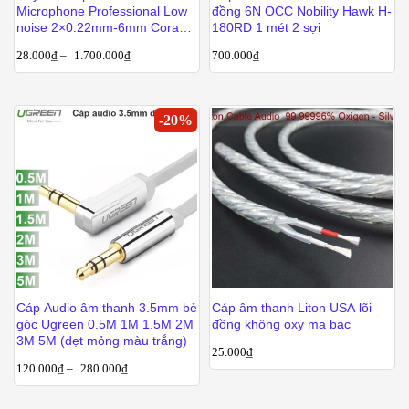
Microphone Professional Low
đồng 6N OCC Nobility Hawk H-
noise 2×0.22mm-6mm Coraon
180RD 1 mét 2 sợi
NC-RVPE2x0.22
28.000
₫
–
1.700.000
₫
700.000
₫
-
20
%
Cáp Audio âm thanh 3.5mm bẻ
Cáp âm thanh Liton USA lõi
góc Ugreen 0.5M 1M 1.5M 2M
đồng không oxy mạ bạc
3M 5M (dẹt mỏng màu trắng)
25.000
₫
120.000
₫
–
280.000
₫