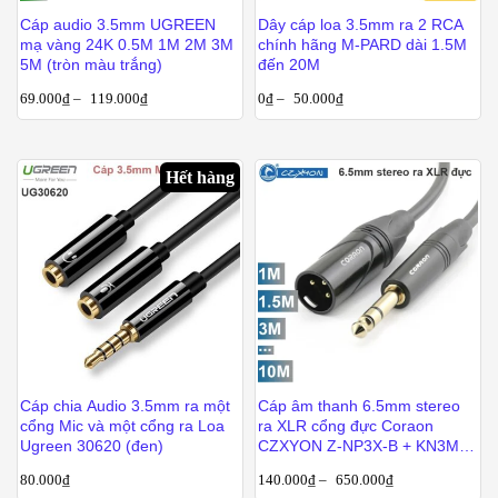
Cáp audio 3.5mm UGREEN
Dây cáp loa 3.5mm ra 2 RCA
mạ vàng 24K 0.5M 1M 2M 3M
chính hãng M-PARD dài 1.5M
5M (tròn màu trắng)
đến 20M
69.000
₫
–
119.000
₫
0
₫
–
50.000
₫
Hết hàng
Cáp chia Audio 3.5mm ra một
Cáp âm thanh 6.5mm stereo
cổng Mic và một cổng ra Loa
ra XLR cổng đực Coraon
Ugreen 30620 (đen)
CZXYON Z-NP3X-B + KN3MX-
B 1M 1.5M 3M 5M 10M
80.000
₫
140.000
₫
–
650.000
₫