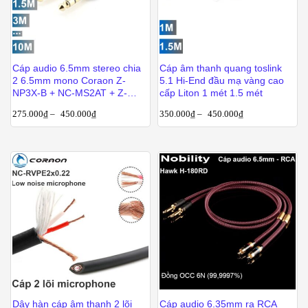
Cáp audio 6.5mm stereo chia
Cáp âm thanh quang toslink
2 6.5mm mono Coraon Z-
5.1 Hi-End đầu mạ vàng cao
NP3X-B + NC-MS2AT + Z-
cấp Liton 1 mét 1.5 mét
NP2X-B 1M 1.5M 3M 5M 10M
275.000
₫
–
450.000
₫
350.000
₫
–
450.000
₫
Dây hàn cáp âm thanh 2 lõi
Cáp audio 6.35mm ra RCA