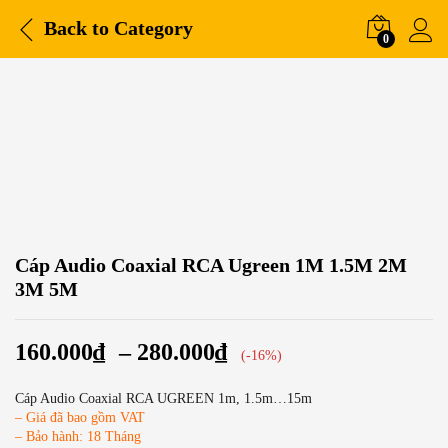
Back to
Category
0
-
%
Cáp Audio Coaxial RCA Ugreen 1M 1.5M 2M
3M 5M
160.000
₫
–
280.000
₫
(-16%)
Cáp Audio Coaxial RCA UGREEN 1m, 1.5m…15m
– Giá đã bao gồm VAT
– Bảo hành: 18 Tháng