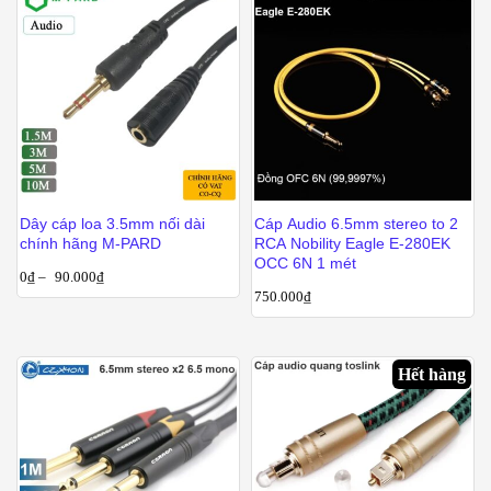
Dây cáp loa 3.5mm nối dài
Cáp Audio 6.5mm stereo to 2
chính hãng M-PARD
RCA Nobility Eagle E-280EK
OCC 6N 1 mét
0
₫
–
90.000
₫
750.000
₫
Hết hàng