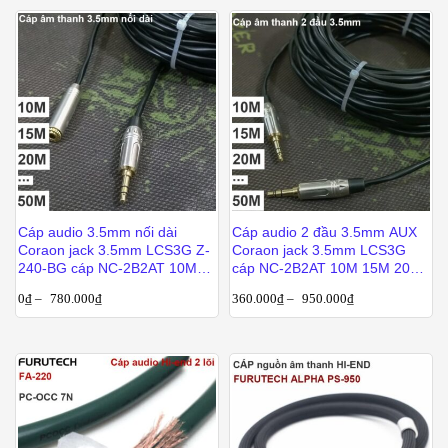
Cáp audio 3.5mm nối dài
Cáp audio 2 đầu 3.5mm AUX
Coraon jack 3.5mm LCS3G Z-
Coraon jack 3.5mm LCS3G
240-BG cáp NC-2B2AT 10M
cáp NC-2B2AT 10M 15M 20M
15M 20M 25M 30M 40M 50M
25M 30M 40M 50M
0
₫
–
780.000
₫
360.000
₫
–
950.000
₫