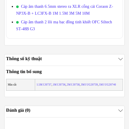
Cáp âm thanh 6.5mm stereo ra XLR cổng cái Coraon Z-
NP3X-B + LC3FX-B 1M 1.5M 3M 5M 10M
Cáp âm thanh 2 lõi mạ bạc đồng tinh khiết OFC Siltech
ST-48B G3
Thông số kỹ thuật
Thông tin bổ sung
Màu sắc
1.5M I 20737
,
1M I 20736
,
2M I 20738
,
3M I UG20739
,
5M I UG20740
Đánh giá (0)