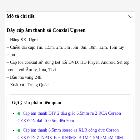
số
lượng
Mô tả chi tiết
Dây cáp âm thanh số Coaxial Ugreen
– Hãng SX: Ugreen
– Chiều dài cáp: 1m, 1.5m, 2m, 3m ,5m ,8m, 10m, 12m, 15m tuỳ
chọn
– Cáp loa coaxial sử dụng kết nối DVD, HD Player, Android Set top
box …với Âm ly, Loa, Tivi
– Đầu mạ vàng 24k.
– Xuất xứ: Trung Quốc
Gợi ý sản phẩm liên quan
Cáp âm thanh DIY 2 đầu giắc 6.5mm ra 2 RCA Coraon
CZXYON dài từ 0.5m đến 50m
Cáp âm thanh 6.5mm stereo ra XLR cổng đực Coraon
CZXYON Z-NP3X-B + KN3MX-B 1M 1.5M 3M 5M 10M