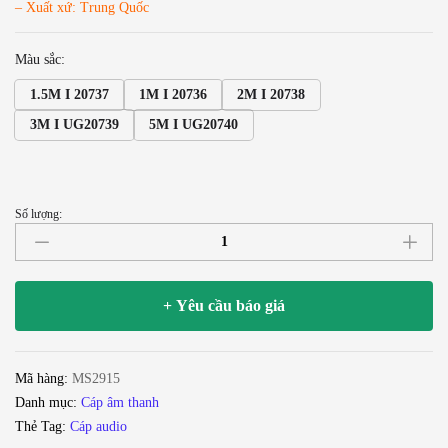
– Xuất xứ: Trung Quốc
Màu sắc:
1.5M I 20737
1M I 20736
2M I 20738
3M I UG20739
5M I UG20740
Số lượng:
Cáp
Audio
Coaxial
RCA
+ Yêu cầu báo giá
Ugreen
1M
1.5M
Mã hàng:
MS2915
2M
Danh mục:
Cáp âm thanh
3M
Thẻ Tag:
Cáp audio
5M