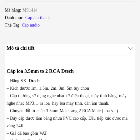
-
Mã hàng:
MS1414
Dây
Danh mục:
Cáp âm thanh
âm
Thẻ Tag:
Cáp audio
thanh
1
đầu
Mô tả chi tiết
3,5mm
ra
2
Cáp loa 3.5mm to 2 RCA Dtech
đầu
AV
– Hãng SX:
Dtech
hoa
– Kích thước 1m, 1.5m, 2m, 3m, 5m tùy chọn
sen
– Cáp thường sử dụng nghe nhạc từ điện thoại, máy tính bảng, máy
DTECH
nghe nhạc MP3… ra loa hay loa máy tính, dàn âm thanh.
1.5M
– Chuyển đổi từ chân 3.5mm Male sang 2 RCA Male (hoa sen)
3M
– Dây cáp được làm bằng nhựa PVC cao cấp. Đầu tiếp xúc được mạ
5M
vàng 24K
10M
– Giá đã bao gồm VAT