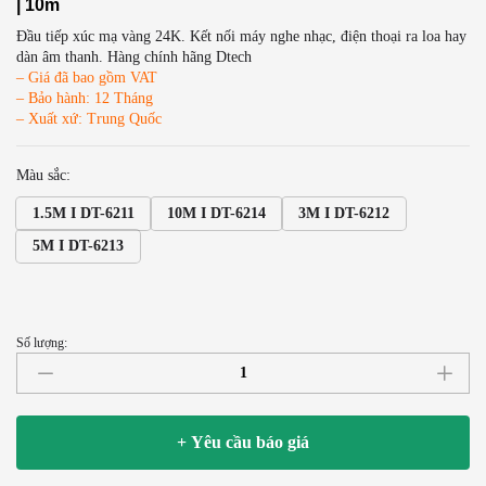
| 10m
Đầu tiếp xúc mạ vàng 24K. Kết nối máy nghe nhạc, điện thoại ra loa hay
dàn âm thanh. Hàng chính hãng Dtech
– Giá đã bao gồm VAT
– Bảo hành: 12 Tháng
– Xuất xứ: Trung Quốc
Màu sắc:
1.5M I DT-6211
10M I DT-6214
3M I DT-6212
5M I DT-6213
Số lượng:
Cáp
Audio
3.5mm
to
+ Yêu cầu báo giá
2
RCA