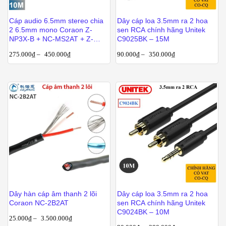
Cáp audio 6.5mm stereo chia
Dây cáp loa 3.5mm ra 2 hoa
2 6.5mm mono Coraon Z-
sen RCA chính hãng Unitek
NP3X-B + NC-MS2AT + Z-
C9025BK – 15M
NP2X-B 1M 1.5M 3M 5M 10M
275.000
₫
–
450.000
₫
90.000
₫
–
350.000
₫
Dây hàn cáp âm thanh 2 lõi
Dây cáp loa 3.5mm ra 2 hoa
Coraon NC-2B2AT
sen RCA chính hãng Unitek
C9024BK – 10M
25.000
₫
–
3.500.000
₫