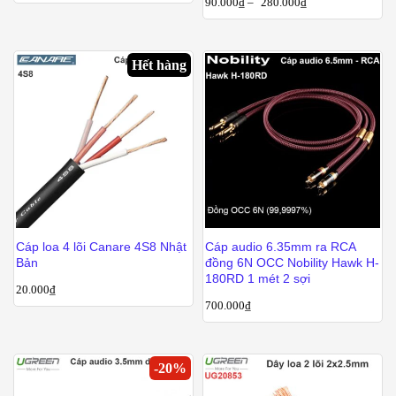
90.000
₫
–
280.000
₫
Hết hàng
Cáp loa 4 lõi Canare 4S8 Nhật
Cáp audio 6.35mm ra RCA
Bản
đồng 6N OCC Nobility Hawk H-
180RD 1 mét 2 sợi
20.000
₫
700.000
₫
-
20
%