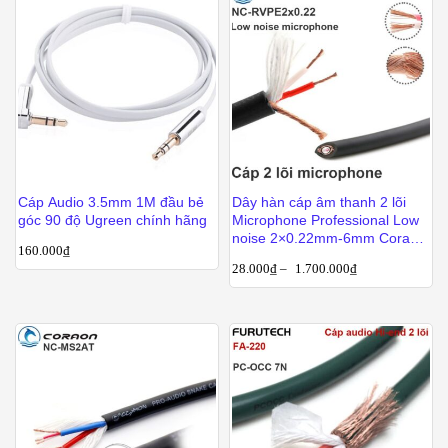
Cáp Audio 3.5mm 1M đầu bẻ
Dây hàn cáp âm thanh 2 lõi
góc 90 độ Ugreen chính hãng
Microphone Professional Low
noise 2×0.22mm-6mm Coraon
160.000
₫
NC-RVPE2x0.22
28.000
₫
–
1.700.000
₫