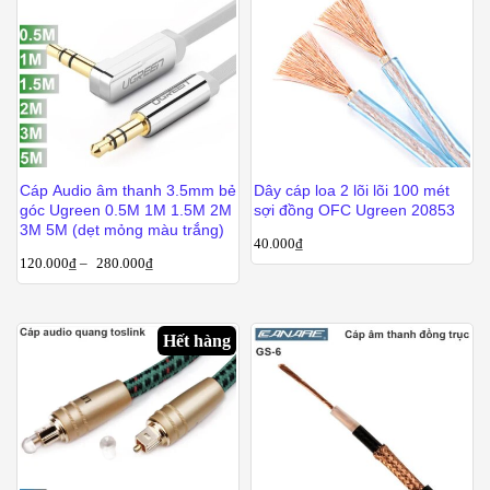
Cáp Audio âm thanh 3.5mm bẻ
Dây cáp loa 2 lõi lõi 100 mét
góc Ugreen 0.5M 1M 1.5M 2M
sợi đồng OFC Ugreen 20853
3M 5M (dẹt mỏng màu trắng)
40.000
₫
120.000
₫
–
280.000
₫
Hết hàng