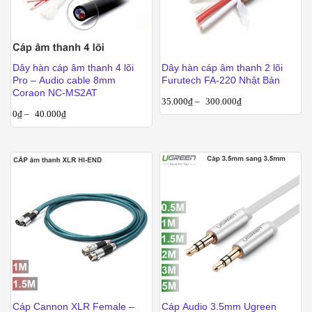
Dây hàn cáp âm thanh 4 lõi
Dây hàn cáp âm thanh 2 lõi
Pro – Audio cable 8mm
Furutech FA-220 Nhật Bản
Coraon NC-MS2AT
35.000
₫
–
300.000
₫
0
₫
–
40.000
₫
Cáp Cannon XLR Female –
Cáp Audio 3.5mm Ugreen