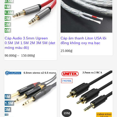
Cáp Audio 3.5mm Ugreen
Cáp âm thanh Liton USA lõi
0.5M 1M 1.5M 2M 3M 5M (dẹt
đồng không oxy mạ bạc
mỏng màu đỏ)
25.000
₫
90.000
₫
–
150.000
₫