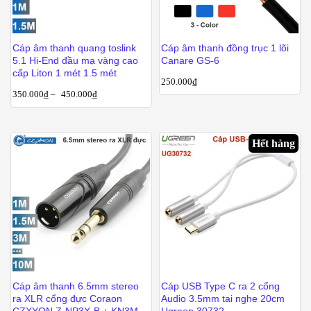
Cáp âm thanh quang toslink
Cáp âm thanh đồng trục 1 lõi
5.1 Hi-End đầu mạ vàng cao
Canare GS-6
cấp Liton 1 mét 1.5 mét
250.000
₫
350.000
₫
–
450.000
₫
Hết hàng
Cáp âm thanh 6.5mm stereo
Cáp USB Type C ra 2 cổng
ra XLR cổng đực Coraon
Audio 3.5mm tai nghe 20cm
CZXYON Z-NP3X-B + KN3MX-
Ugreen 30732