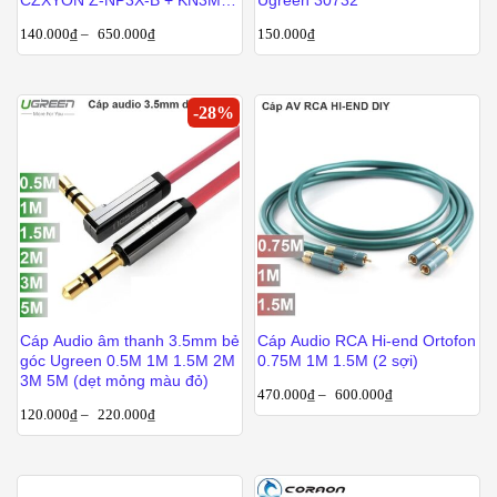
B 1M 1.5M 3M 5M 10M
140.000
₫
–
650.000
₫
150.000
₫
-
28
%
Cáp Audio âm thanh 3.5mm bẻ
Cáp Audio RCA Hi-end Ortofon
góc Ugreen 0.5M 1M 1.5M 2M
0.75M 1M 1.5M (2 sợi)
3M 5M (dẹt mỏng màu đỏ)
470.000
₫
–
600.000
₫
120.000
₫
–
220.000
₫