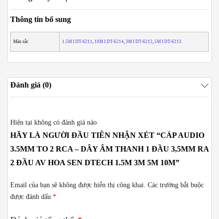
Thông tin bổ sung
Màu sắc
1.5M I DT-6211
,
10M I DT-6214
,
3M I DT-6212
,
5M I DT-6213
Đánh giá (0)
Hiện tại không có đánh giá nào
HÃY LÀ NGƯỜI ĐẦU TIÊN NHẬN XÉT “CÁP AUDIO
3.5MM TO 2 RCA – DÂY ÂM THANH 1 ĐẦU 3,5MM RA
2 ĐẦU AV HOA SEN DTECH 1.5M 3M 5M 10M”
Email của bạn sẽ không được hiển thị công khai.
Các trường bắt buộc
được đánh dấu
*