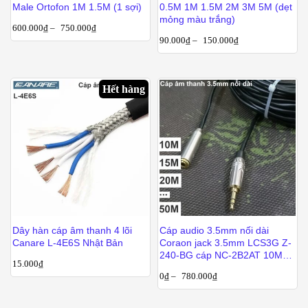
Male Ortofon 1M 1.5M (1 sợi)
0.5M 1M 1.5M 2M 3M 5M (dẹt
mỏng màu trắng)
600.000
₫
–
750.000
₫
90.000
₫
–
150.000
₫
Hết hàng
Dây hàn cáp âm thanh 4 lõi
Cáp audio 3.5mm nối dài
Canare L-4E6S Nhật Bản
Coraon jack 3.5mm LCS3G Z-
240-BG cáp NC-2B2AT 10M
15.000
₫
15M 20M 25M 30M 40M 50M
0
₫
–
780.000
₫