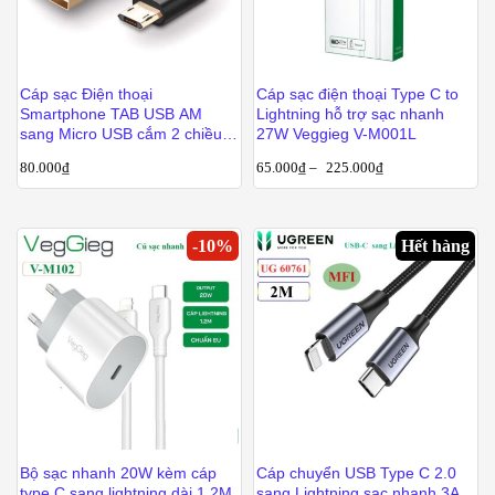
Cáp sạc Điện thoại
Cáp sạc điện thoại Type C to
Smartphone TAB USB AM
Lightning hỗ trợ sạc nhanh
sang Micro USB cắm 2 chiều 1
27W Veggieg V-M001L
mét UGREEN 30851
80.000
₫
65.000
₫
–
225.000
₫
-
10
%
Hết hàng
Bộ sạc nhanh 20W kèm cáp
Cáp chuyển USB Type C 2.0
type C sang lightning dài 1.2M
sang Lightning sạc nhanh 3A