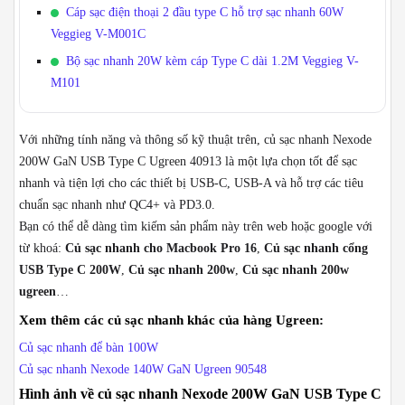
Cáp sạc điện thoại 2 đầu type C hỗ trợ sạc nhanh 60W
Veggieg V-M001C
Bộ sạc nhanh 20W kèm cáp Type C dài 1.2M Veggieg V-
M101
Với những tính năng và thông số kỹ thuật trên, củ sạc nhanh Nexode
200W GaN USB Type C Ugreen 40913 là một lựa chọn tốt để sạc
nhanh và tiện lợi cho các thiết bị USB-C, USB-A và hỗ trợ các tiêu
chuẩn sạc nhanh như QC4+ và PD3.0.
Bạn có thể dễ dàng tìm kiếm sản phẩm này trên web hoặc google với
từ khoá:
Củ sạc nhanh cho Macbook Pro 16
,
Củ sạc nhanh cổng
USB Type C 200W
,
Củ sạc nhanh 200w
,
Củ sạc nhanh 200w
ugreen
…
Xem thêm các củ sạc nhanh khác của hàng Ugreen:
Củ sạc nhanh để bàn 100W
Củ sạc nhanh Nexode 140W GaN Ugreen 90548
Hình ảnh về củ sạc nhanh Nexode 200W GaN USB Type C