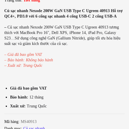
Trạng thái:
Hết hàng
Củ sạc nhanh Nexode 200W GaN USB Type C Ugreen 40913 Hỗ trợ
QC4+, PD3.0 với 6 cổng sạc nhanh 4 cổng USB-C 2 cổng USB-A
–
Củ sạc nhanh Nexode 200W GaN USB Type C Ugreen 40913 tương
thích với MacBook Pro 16″, Dell XPS, iPhone 14, iPad Pro, Galaxy
S23…Sử dụng công nghệ GaN (Gallium Nitride), giúp tối ưu hóa hiệu
suất sạc và giảm kích thước của củ sạc.
– Giá đã bao gồm VAT
– Bảo hành: Không bảo hành
– Xuất xứ: Trung Quốc
Giá đã bao gồm VAT
Bảo hành:
12 tháng
Xuất xứ:
Trung Quốc
Mã hàng:
MS40913
Danh mục:
Củ sạc nhanh