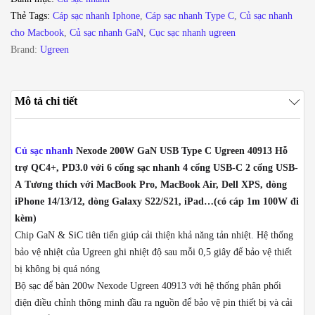
Thẻ Tags:
Cáp sạc nhanh Iphone
,
Cáp sạc nhanh Type C
,
Củ sạc nhanh
cho Macbook
,
Củ sạc nhanh GaN
,
Cục sạc nhanh ugreen
Brand:
Ugreen
Mô tả chi tiết
Củ sạc nhanh
Nexode 200W GaN USB Type C Ugreen 40913 Hỗ
trợ QC4+, PD3.0 với 6 cổng sạc nhanh 4 cổng USB-C 2 cổng USB-
A Tương thích với MacBook Pro, MacBook Air, Dell XPS, dòng
iPhone 14/13/12, dòng Galaxy S22/S21, iPad…(có cáp 1m 100W đi
kèm)
Chip GaN & SiC tiên tiến giúp cải thiện khả năng tản nhiệt. Hệ thống
bảo vệ nhiệt của Ugreen ghi nhiệt độ sau mỗi 0,5 giây để bảo vệ thiết
bị không bị quá nóng
Bộ sạc để bàn 200w Nexode Ugreen 40913 với hệ thống phân phối
điện điều chỉnh thông minh đầu ra nguồn để bảo vệ pin thiết bị và cải