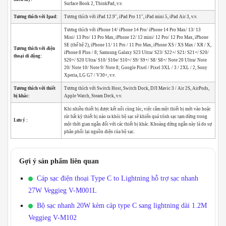
Surface Book 2, ThinkPad, v.v.
Tương thích với Ipad:
Tương thích với iPad 12.9″, iPad Pro 11″, iPad mini 5, iPad Air 3, v.v.
Tương thích với iPhone 14/ iPhone 14 Pro/ iPhone 14 Pro Max/ 13/ 13
Mini/ 13 Pro/ 13 Pro Max, iPhone 12/ 12 mini/ 12 Pro/ 12 Pro Max, iPhone
SE (thế hệ 2), iPhone 11/ 11 Pro / 11 Pro Max, iPhone XS / XS Max / XR / X,
Tương thích với điện
iPhone 8 Plus / 8; Samsung Galaxy S23 Ultra/ S23/ S22+/ S21/ S21+/ S20/
thoại di động:
S20+/ S20 Ultra/ S10/ S10e/ S10+/ S9/ S9+/ S8/ S8+/ Note 20 Ultra/ Note
20/ Note 10/ Note 9/ Note 8; Google Pixel / Pixel 3XL / 3 / 2XL / 2, Sony
Xperia, LG G7 / V30+, v.v.
Tương thích với thiết
Tương thích với Switch Host, Switch Dock, DJI Mavic 3 / Air 2S, AirPods,
bị khác:
Apple Watch, Steam Deck, v.v.
Khi nhiều thiết bị được kết nối cùng lúc, việc cắm một thiết bị mới vào hoặc
rút bất kỳ thiết bị nào ra khỏi bộ sạc sẽ khiến quá trình sạc tạm dừng trong
Lưu ý :
một thời gian ngắn đối với các thiết bị khác. Khoảng dừng ngắn này là do sự
phân phối lại nguồn điện của bộ sạc.
Gợi ý sản phẩm liên quan
Cáp sạc điện thoại Type C to Lightning hỗ trợ sạc nhanh
27W Veggieg V-M001L
Bộ sạc nhanh 20W kèm cáp type C sang lightning dài 1.2M
Veggieg V-M102