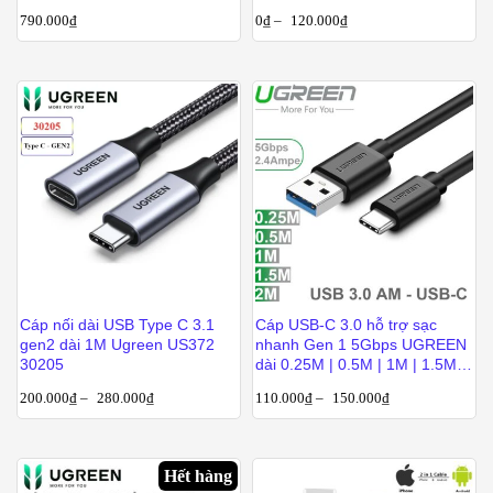
C, 1x USB-A
USB AM sang USB CM Ugreen
790.000
₫
0
₫
–
120.000
₫
0.25M-0.5M-1M-1.5M-2M
Cáp nối dài USB Type C 3.1
Cáp USB-C 3.0 hỗ trợ sạc
gen2 dài 1M Ugreen US372
nhanh Gen 1 5Gbps UGREEN
30205
dài 0.25M | 0.5M | 1M | 1.5M |
2M
200.000
₫
–
280.000
₫
110.000
₫
–
150.000
₫
Hết hàng