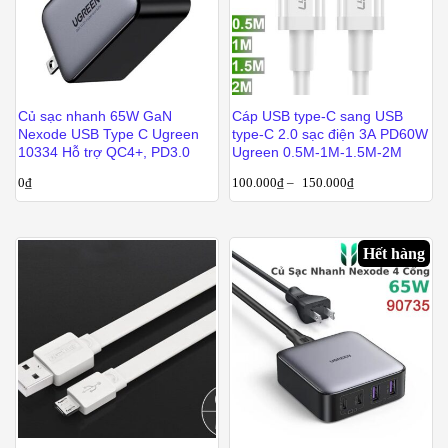
Củ sạc nhanh 65W GaN
Cáp USB type-C sang USB
Nexode USB Type C Ugreen
type-C 2.0 sạc điện 3A PD60W
10334 Hỗ trợ QC4+, PD3.0
Ugreen 0.5M-1M-1.5M-2M
0
₫
100.000
₫
–
150.000
₫
Hết hàng