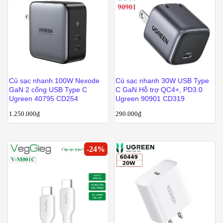
Củ sạc nhanh 100W Nexode
Củ sạc nhanh 30W USB Type
GaN 2 cổng USB Type C
C GaN Hỗ trợ QC4+, PD3.0
Ugreen 40795 CD254
Ugreen 90901 CD319
1.250.000
₫
290.000
₫
-
24
%