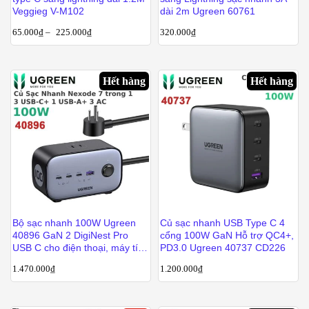
Veggieg V-M102
dài 2m Ugreen 60761
65.000
₫
–
225.000
₫
320.000
₫
Hết hàng
Hết hàng
Bộ sạc nhanh 100W Ugreen
Củ sạc nhanh USB Type C 4
40896 GaN 2 DigiNest Pro
cổng 100W GaN Hỗ trợ QC4+,
USB C cho điện thoại, máy tính
PD3.0 Ugreen 40737 CD226
bảng, laptop
1.470.000
₫
1.200.000
₫