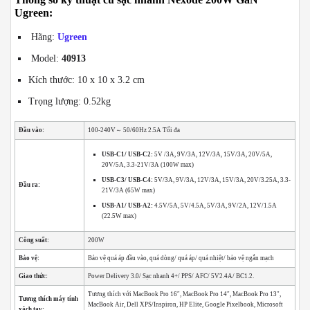
Ugreen:
Hãng:
Ugreen
Model:
40913
Kích thước: 10 x 10 x 3.2 cm
Trọng lượng: 0.52kg
Đầu vào:
100-240V～ 50/60Hz 2.5A Tối đa
USB-C1/ USB-C2:
5V /3A, 9V/3A, 12V/3A, 15V/3A, 20V/5A,
20V/5A, 3.3-21V/3A (100W max)
USB-C3/ USB-C4:
5V/3A, 9V/3A, 12V/3A, 15V/3A, 20V/3.25A, 3.3-
Đầu ra:
21V/3A (65W max)
USB-A1/ USB-A2:
4.5V/5A, 5V/4.5A, 5V/3A, 9V/2A, 12V/1.5A
(22.5W max)
Công suất:
200W
Bảo vệ:
Bảo vệ quá áp đầu vào, quá dòng/ quá áp/ quá nhiệt/ bảo vệ ngắn mạch
Giao thức:
Power Delivery 3.0/ Sạc nhanh 4+/ PPS/ AFC/ 5V2.4A/ BC1.2.
Tương thích với MacBook Pro 16″, MacBook Pro 14″, MacBook Pro 13″,
Tương thích máy tính
MacBook Air, Dell XPS/Inspiron, HP Elite, Google Pixelbook, Microsoft
xách tay: