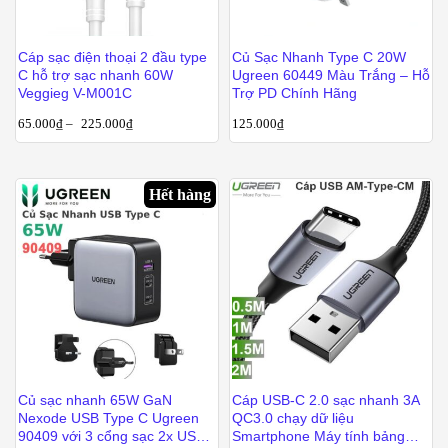
Cáp sạc điện thoại 2 đầu type
Củ Sạc Nhanh Type C 20W
C hỗ trợ sạc nhanh 60W
Ugreen 60449 Màu Trắng – Hỗ
Veggieg V-M001C
Trợ PD Chính Hãng
65.000
₫
–
225.000
₫
125.000
₫
Hết hàng
Củ sạc nhanh 65W GaN
Cáp USB-C 2.0 sạc nhanh 3A
Nexode USB Type C Ugreen
QC3.0 chạy dữ liệu
90409 với 3 cổng sạc 2x USB-
Smartphone Máy tính bảng