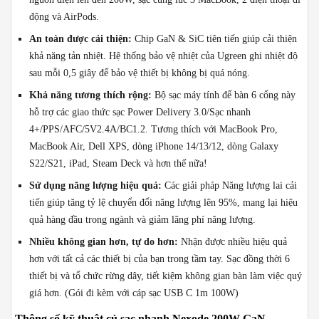
động và AirPods.
An toàn được cải thiện:
Chip GaN & SiC tiên tiến giúp cải thiện
khả năng tản nhiệt. Hệ thống bảo vệ nhiệt của Ugreen ghi nhiệt độ
sau mỗi 0,5 giây để bảo vệ thiết bị không bị quá nóng.
Khả năng tương thích rộng:
Bộ sạc máy tính để bàn 6 cổng này
hỗ trợ các giao thức sạc Power Delivery 3.0/Sạc nhanh
4+/PPS/AFC/5V2.4A/BC1.2. Tương thích với MacBook Pro,
MacBook Air, Dell XPS, dòng iPhone 14/13/12, dòng Galaxy
S22/S21, iPad, Steam Deck và hơn thế nữa!
Sử dụng năng lượng hiệu quả:
Các giải pháp Năng lượng lai cải
tiến giúp tăng tỷ lệ chuyển đổi năng lượng lên 95%, mang lại hiệu
quả hàng đầu trong ngành và giảm lãng phí năng lượng.
Nhiều không gian hơn, tự do hơn:
Nhận được nhiều hiệu quả
hơn với tất cả các thiết bị của bạn trong tầm tay. Sạc đồng thời 6
thiết bị và tổ chức rừng dây, tiết kiệm không gian bàn làm việc quý
giá hơn. (Gói đi kèm với cáp sạc USB C 1m 100W)
Thông số kỹ thuật củ sạc nhanh Nexode 200W GaN