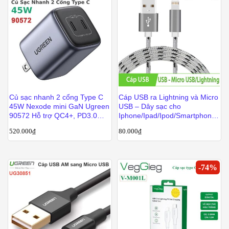
Củ sạc nhanh 2 cổng Type C
Cáp USB ra Lightning và Micro
45W Nexode mini GaN Ugreen
USB – Dây sạc cho
90572 Hỗ trợ QC4+, PD3.0
Iphone/Ipad/Ipod/Smartphone
CD294
Android, Cáp USB phụ kiện
520.000
₫
80.000
₫
điện tử
-
74
%