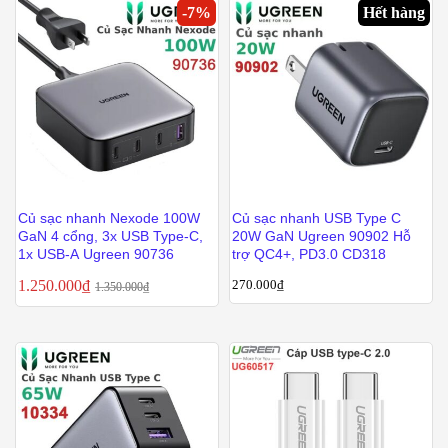
-
7
%
Hết hàng
Củ sạc nhanh Nexode 100W
Củ sạc nhanh USB Type C
GaN 4 cổng, 3x USB Type-C,
20W GaN Ugreen 90902 Hỗ
1x USB-A Ugreen 90736
trợ QC4+, PD3.0 CD318
1.250.000
₫
270.000
₫
1.350.000
₫