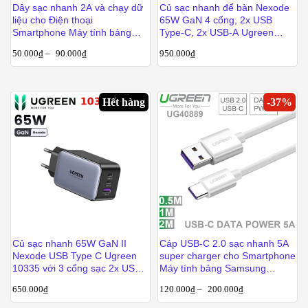
Dây sạc nhanh 2A và chạy dữ
Củ sạc nhanh để bàn Nexode
liệu cho Điện thoại
65W GaN 4 cổng, 2x USB
Smartphone Máy tính bảng
Type-C, 2x USB-A Ugreen
Ugreen 0.25M | 0.5M | 1M
90735
50.000
₫
–
90.000
₫
950.000
₫
Hết hàng
-
37
%
Củ sạc nhanh 65W GaN II
Cáp USB-C 2.0 sạc nhanh 5A
Nexode USB Type C Ugreen
super charger cho Smartphone
10335 với 3 cổng sạc 2x USB-
Máy tính bảng Samsung
C, 1x USB-A
Huawei Oppo 0.5M 1M 2M
650.000
₫
120.000
₫
–
200.000
₫
Ugreen