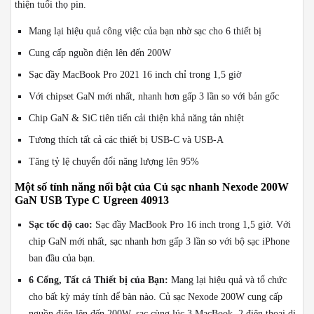
thiện tuổi thọ pin.
Mang lại hiệu quả công việc của bạn nhờ sạc cho 6 thiết bị
Cung cấp nguồn điện lên đến 200W
Sạc đầy MacBook Pro 2021 16 inch chỉ trong 1,5 giờ
Với chipset GaN mới nhất, nhanh hơn gấp 3 lần so với bản gốc
Chip GaN & SiC tiên tiến cải thiện khả năng tản nhiệt
Tương thích tất cả các thiết bị USB-C và USB-A
Tăng tỷ lệ chuyển đổi năng lượng lên 95%
Một số tính năng nổi bật của Củ sạc nhanh Nexode 200W
GaN USB Type C Ugreen 40913
Sạc tốc độ cao:
Sạc đầy MacBook Pro 16 inch trong 1,5 giờ. Với
chip GaN mới nhất, sạc nhanh hơn gấp 3 lần so với bộ sạc iPhone
ban đầu của bạn.
6 Cổng, Tất cả Thiết bị của Bạn:
Mang lại hiệu quả và tổ chức
cho bất kỳ máy tính để bàn nào. Củ sạc Nexode 200W cung cấp
nguồn điện lên đến 200W, sạc cùng lúc 3 MacBook, 2 điện thoại di