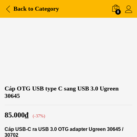
Back to
Category
0
-
%
Cáp OTG USB type C sang USB 3.0 Ugreen
30645
85.000
₫
(-37%)
Cáp USB-C ra USB 3.0 OTG adapter Ugreen 30645 /
30702