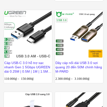
Cáp USB-C 3.0 hỗ trợ sạc
Dây cáp nối dài USB 3.0 sợi
nhanh Gen 1 5Gbps UGREEN
quang 20 đến 50M chính hãng
dài 0.25M | 0.5M | 1M | 1.5M |
M-PARD
2M
110.000
₫
–
150.000
₫
2.300.000
₫
–
3.100.000
₫