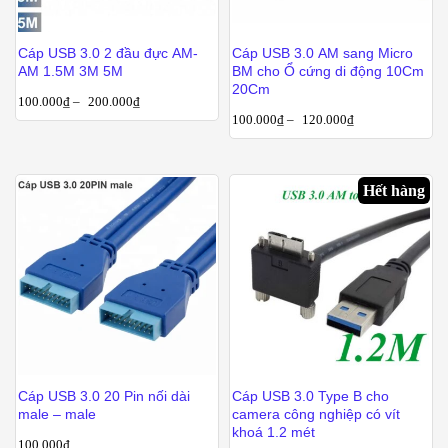
Cáp USB 3.0 2 đầu đực AM-
Cáp USB 3.0 AM sang Micro
AM 1.5M 3M 5M
BM cho Ổ cứng di động 10Cm
20Cm
100.000
₫
–
200.000
₫
100.000
₫
–
120.000
₫
Hết hàng
Cáp USB 3.0 20 Pin nối dài
Cáp USB 3.0 Type B cho
male – male
camera công nghiệp có vít
khoá 1.2 mét
100.000
₫