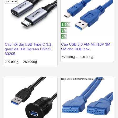
Cáp nối dài USB Type C 3.1
Cáp USB 3.0 AM-Mini10P 3M |
gen2 dài 1M Ugreen US372
5M cho HDD box
30205
255.000
₫
–
350.000
₫
200.000
₫
–
280.000
₫