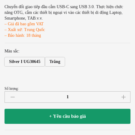
Chuyển đổi giao tiêp đầu cắm USB-C sang USB 3.0. Thực hiện chức
năng OTG, cắm các thiết bị ngoại vi vào các thiết bị di động Laptop,
Smartphone, TAB.v.v.
– Giá đã bao gồm VAT
– Xuất xứ: Trung Quốc
– Bảo hành: 18 tháng
Màu sắc:
Silver I UG30645
Trắng
Số lượng:
Cáp
OTG
USB
type
+ Yêu cầu báo giá
C
sang
USB