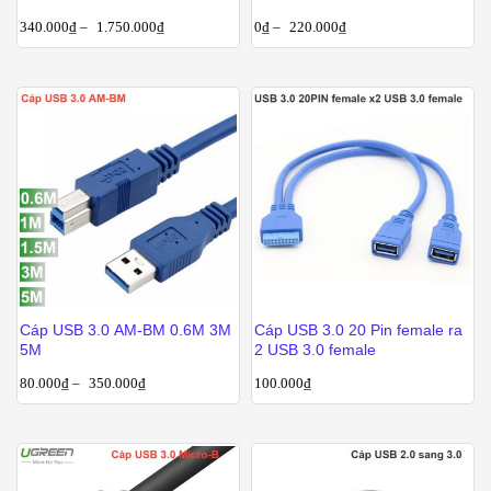
port
340.000
₫
–
1.750.000
₫
0
₫
–
220.000
₫
Cáp USB 3.0 AM-BM 0.6M 3M
Cáp USB 3.0 20 Pin female ra
5M
2 USB 3.0 female
80.000
₫
–
350.000
₫
100.000
₫