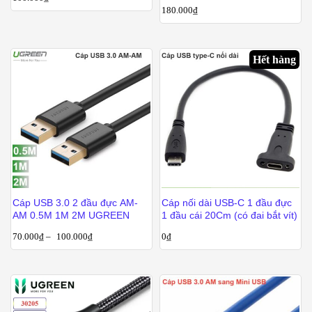
180.000
₫
Hết hàng
Cáp USB 3.0 2 đầu đực AM-
Cáp nối dài USB-C 1 đầu đực
AM 0.5M 1M 2M UGREEN
1 đầu cái 20Cm (có đai bắt vít)
70.000
₫
–
100.000
₫
0
₫