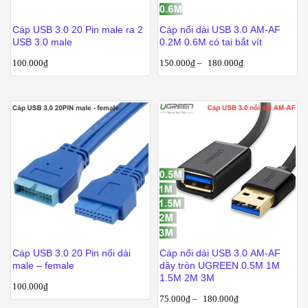
Cáp USB 3.0 20 Pin male ra 2
Cáp nối dài USB 3.0 AM-AF
USB 3.0 male
0.2M 0.6M có tai bắt vít
100.000
₫
150.000
₫
–
180.000
₫
Cáp USB 3.0 20 Pin nối dài
Cáp nối dài USB 3.0 AM-AF
male – female
dây tròn UGREEN 0.5M 1M
1.5M 2M 3M
100.000
₫
75.000
₫
–
180.000
₫