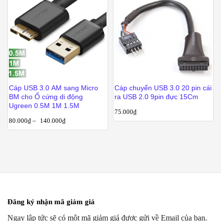
Cáp USB 3.0 AM sang Micro
Cáp chuyển USB 3.0 20 pin cái
BM cho Ổ cứng di động
ra USB 2.0 9pin đực 15Cm
Ugreen 0.5M 1M 1.5M
75.000
₫
80.000
₫
–
140.000
₫
Đăng ký nhận mã giảm giá
Ngay lập tức sẽ có một mã giảm giá được gửi về Email của bạn.