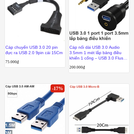
Cáp chuyển USB 3.0 20 pin
Cáp nối dài USB 3.0 Audio
đực ra USB 2.0 9pin cái 15Cm
3.5mm 1 mét lắp bảng điều
khiển 1 cổng – USB 3.0 Flush
75.000
₫
Mount Cable 1 port with Audio
200.000
₫
3.5mm female
-
17
%