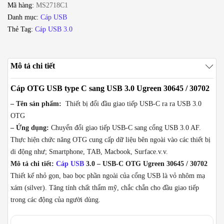
Mã hàng:
MS2718C1
3.0
Danh mục:
Cáp USB
Ugreen
Thẻ Tag:
Cáp USB 3.0
30645
số
lượng
Mô tả chi tiết
Cáp OTG USB type C sang USB 3.0 Ugreen 30645 / 30702
– Tên sản phẩm:
Thiết bị đổi đầu giao tiếp USB-C ra ra USB 3.0
OTG
– Ứng dụng:
Chuyển đổi giao tiếp USB-C sang cổng USB 3.0 AF.
Thực hiện chức năng OTG cung cấp dữ liệu bên ngoài vào các thiết bị
di động như; Smartphone, TAB, Macbook, Surface.v.v.
Mô tả chi tiết:
Cáp USB
3.0 – USB-C OTG Ugreen 30645 / 30702
Thiết kế nhỏ gọn, bao bọc phần ngoài của cổng USB là vỏ nhôm mạ
xám (silver). Tăng tính chất thẩm mỹ, chắc chắn cho đầu giao tiếp
trong các động của người dùng.