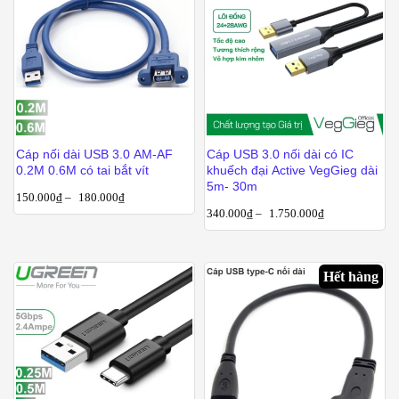
Cáp nối dài USB 3.0 AM-AF
Cáp USB 3.0 nối dài có IC
0.2M 0.6M có tai bắt vít
khuếch đại Active VegGieg dài
5m- 30m
150.000
₫
–
180.000
₫
340.000
₫
–
1.750.000
₫
Hết hàng