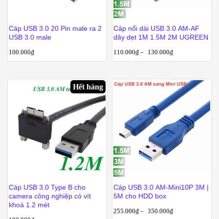
Cáp USB 3.0 20 Pin male ra 2
Cáp nối dài USB 3.0 AM-AF
USB 3.0 male
dây dẹt 1M 1.5M 2M UGREEN
100.000
₫
110.000
₫
–
130.000
₫
Hết hàng
Cáp USB 3.0 Type B cho
Cáp USB 3.0 AM-Mini10P 3M |
camera công nghiệp có vít
5M cho HDD box
khoá 1.2 mét
255.000
₫
–
350.000
₫