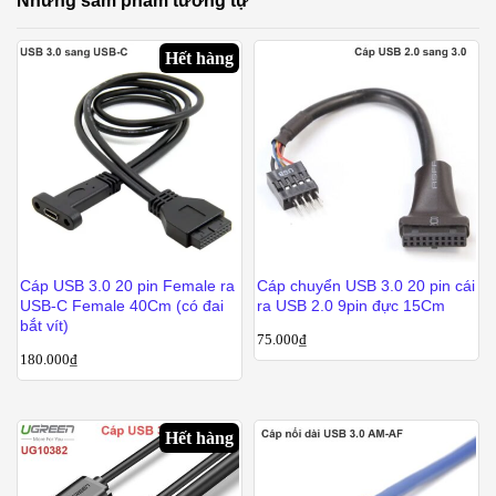
Những sảm phẩm tương tự
Hết hàng
Cáp USB 3.0 20 pin Female ra
Cáp chuyển USB 3.0 20 pin cái
USB-C Female 40Cm (có đai
ra USB 2.0 9pin đực 15Cm
bắt vít)
75.000
₫
180.000
₫
Hết hàng