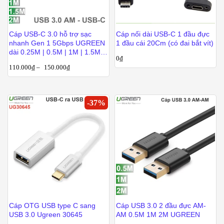
Cáp USB-C 3.0 hỗ trợ sạc
Cáp nối dài USB-C 1 đầu đực
nhanh Gen 1 5Gbps UGREEN
1 đầu cái 20Cm (có đai bắt vít)
dài 0.25M | 0.5M | 1M | 1.5M |
0
₫
2M
110.000
₫
–
150.000
₫
-
37
%
Cáp OTG USB type C sang
Cáp USB 3.0 2 đầu đực AM-
USB 3.0 Ugreen 30645
AM 0.5M 1M 2M UGREEN