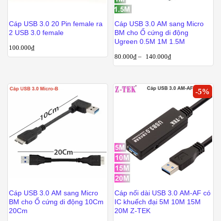
Cáp USB 3.0 20 Pin female ra
Cáp USB 3.0 AM sang Micro
2 USB 3.0 female
BM cho Ổ cứng di động
Ugreen 0.5M 1M 1.5M
100.000
₫
80.000
₫
–
140.000
₫
-
5
%
Cáp USB 3.0 AM sang Micro
Cáp nối dài USB 3.0 AM-AF có
BM cho Ổ cứng di động 10Cm
IC khuếch đại 5M 10M 15M
20Cm
20M Z-TEK