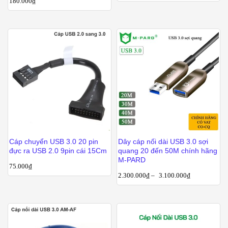
180.000
₫
Cáp chuyển USB 3.0 20 pin
Dây cáp nối dài USB 3.0 sợi
đực ra USB 2.0 9pin cái 15Cm
quang 20 đến 50M chính hãng
M-PARD
75.000
₫
2.300.000
₫
–
3.100.000
₫