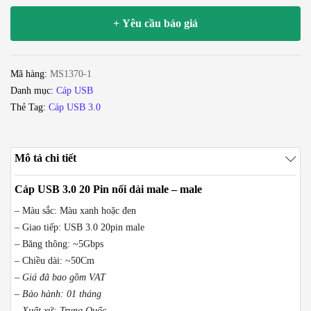
20
+ Yêu cầu báo giá
Pin
nối
dài
Mã hàng:
MS1370-1
male
Danh mục:
Cáp USB
-
Thẻ Tag:
Cáp USB 3.0
male
số
lượng
Mô tả chi tiết
Cáp USB 3.0 20 Pin nối dài male – male
– Màu sắc: Màu xanh hoặc đen
– Giao tiếp: USB 3.0 20pin male
– Băng thông: ~5Gbps
– Chiều dài: ~50Cm
– Giá đã bao gồm VAT
– Bảo hành: 01 tháng
– Xuất xứ: Trung Quốc