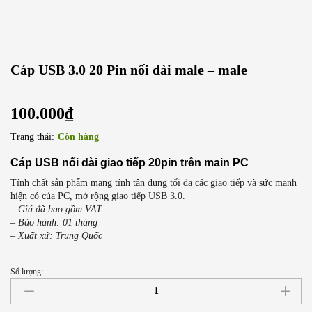
Cáp USB 3.0 20 Pin nối dài male – male
100.000
₫
Trạng thái:
Còn hàng
Cáp USB nối dài giao tiếp 20pin trên main PC
Tính chất sản phẩm mang tính tận dụng tối đa các giao tiếp và sức mạnh
hiện có của PC, mở rộng giao tiếp USB 3.0.
– Giá đã bao gồm VAT
– Bảo hành: 01 tháng
– Xuất xứ: Trung Quốc
Số lượng:
Cáp
USB
3.0