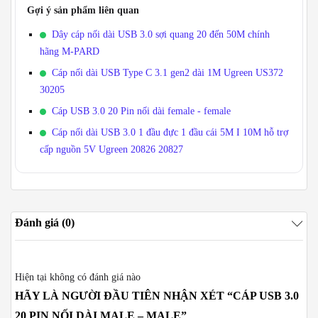
Gợi ý sản phẩm liên quan
Dây cáp nối dài USB 3.0 sợi quang 20 đến 50M chính
hãng M-PARD
Cáp nối dài USB Type C 3.1 gen2 dài 1M Ugreen US372
30205
Cáp USB 3.0 20 Pin nối dài female - female
Cáp nối dài USB 3.0 1 đầu đực 1 đầu cái 5M I 10M hỗ trợ
cấp nguồn 5V Ugreen 20826 20827
Đánh giá (0)
Hiện tại không có đánh giá nào
HÃY LÀ NGƯỜI ĐẦU TIÊN NHẬN XÉT “CÁP USB 3.0
20 PIN NỐI DÀI MALE – MALE”