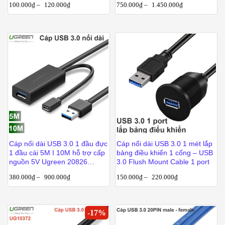
100.000
₫
–
120.000
₫
750.000
₫
–
1.450.000
₫
Cáp nối dài USB 3.0 1 đầu đực
Cáp nối dài USB 3.0 1 mét lắp
1 đầu cái 5M I 10M hỗ trợ cấp
bảng điều khiển 1 cổng – USB
nguồn 5V Ugreen 20826
3.0 Flush Mount Cable 1 port
20827
380.000
₫
–
900.000
₫
150.000
₫
–
220.000
₫
-
17
%