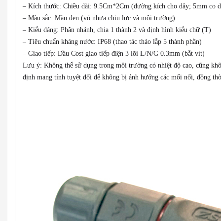
– Kích thước: Chiều dài: 9.5Cm*2Cm (đường kích cho dây; 5mm co 
– Màu sắc: Màu đen (vỏ nhựa chịu lực và môi trường)
– Kiểu dáng: Phân nhánh, chia 1 thành 2 và định hình kiểu chữ (T)
– Tiêu chuẩn kháng nước: IP68 (thao tác tháo lắp 5 thành phần)
– Giao tiếp: Đầu Cost giao tiếp điện 3 lõi L/N/G 0.3mm (bắt vít)
Lưu ý: Không thể sử dụng trong môi trường có nhiệt độ cao, cũng khô
định mang tính tuyệt đối để không bị ảnh hưởng các mối nối, đồng thời