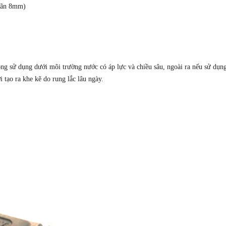
dãn 8mm)
8mm
ZSJ
L20T3
số
lượng
ng sử dụng dưới môi trường nước có áp lực và chiều sâu, ngoài ra nếu sử dụng
 tạo ra khe kẽ do rung lắc lâu ngày.