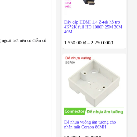
Dây cáp HDMI 1.4 Z-tek hỗ trợ
4K*2K full HD 1080P 25M 30M
40M
 ngoài trời nên có điểm cố
1.550.000
₫
2.250.000
₫
–
Đế nhựa vuông âm tường cho
nhân mặt Coraon 86MH