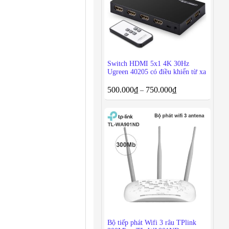
Switch HDMI 5x1 4K 30Hz
Ugreen 40205 có điều khiển từ xa
500.000
₫
750.000
₫
–
Bộ tiếp phát Wifi 3 râu TPlink