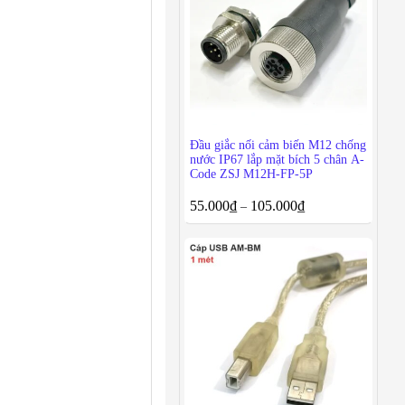
Đầu giắc nối cảm biến M12 chống
nước IP67 lắp mặt bích 5 chân A-
Code ZSJ M12H-FP-5P
55.000
₫
105.000
₫
–