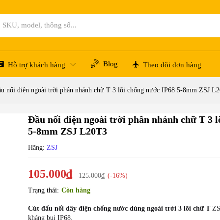
 lõi chống nước IP68 5-8mm ZSJ L20T3
Blog
Hỗ trợ khách hàng
Theo dõi đơn hàng
u nối điện ngoài trời phân nhánh chữ T 3 lõi chống nước IP68 5-8mm ZSJ L
Đầu nối điện ngoài trời phân nhánh chữ T 3 
%
5-8mm ZSJ L20T3
Hãng:
ZSJ
105.000
₫
125.000
₫
(-16%)
Trạng thái:
Còn hàng
Cút đấu nối dây điện chống nước dùng ngoài trời 3 lõi chữ T
ZSJ
kháng bụi IP68.