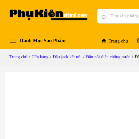
Đầu nối điện ngoài trời phân nhánh chữ T 3
Mô tả chi tiết
Đánh giá (0)
Hỏi đáp
⌕
Danh Mục Sản Phẩm
Trang chủ
Trang chủ
/
Cửa hàng
/
Đầu jack kết nối
/
Đầu nối điện chống nước
/
Đầ
-