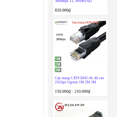
300Mbps TL-WA901ND
820.000
₫
Cáp mạng CAT8 RJ45 tốc độ cao
25Gbps Ugreen 1M 2M 3M
150.000
₫
210.000
₫
–