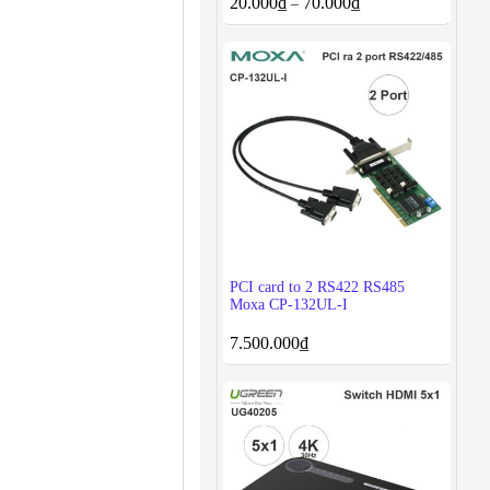
20.000
₫
70.000
₫
–
PCI card to 2 RS422 RS485
Moxa CP-132UL-I
7.500.000
₫