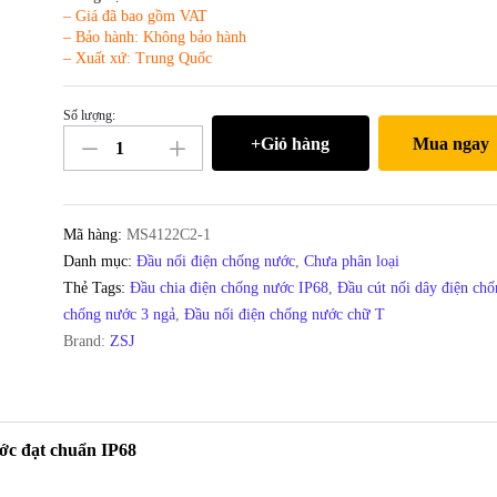
– Giá đã bao gồm VAT
– Bảo hành: Không bảo hành
– Xuất xứ: Trung Quốc
Số lượng:
Đầu
+Giỏ hàng
Mua ngay
nối
điện
ngoài
trời
Mã hàng:
MS4122C2-1
phân
Danh mục:
Đầu nối điện chống nước
,
Chưa phân loại
nhánh
Thẻ Tags:
Đầu chia điện chống nước IP68
,
Đầu cút nối dây điện ch
chữ
chống nước 3 ngả
,
Đầu nối điện chống nước chữ T
T
Brand:
ZSJ
3
lõi
chống
nước
ước đạt chuẩn IP68
IP68
5-