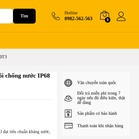
105.000
₫
+Giỏ hàng
125.000
₫
Hotline
Tìm
0982-562-563
0
20T3
lõi chống nước IP68
Vận chuyển toàn quốc
Đổi trả miễn phí trong 7
ngày nếu đủ điều kiện, thật
dễ dàng
Sản phẩm có bảo hành
Thanh toán khi nhận hàng
 đạt tiêu chuẩn kháng nước,