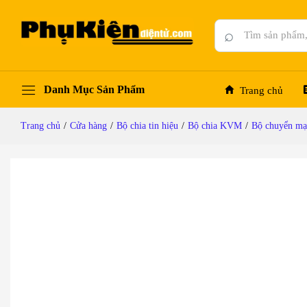
KVM Switch HDMI 4x1 - Bộ chuyển mạch HDM
Mô tả chi tiết
Đánh giá (0)
Hỏi đáp
⌕
Danh Mục Sản Phẩm
Trang chủ
Trang chủ
/
Cửa hàng
/
Bộ chia tin hiệu
/
Bộ chia KVM
/
Bộ chuyển m