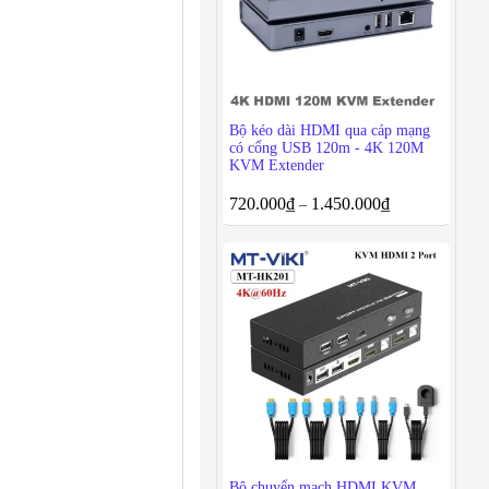
Bộ kéo dài HDMI qua cáp mạng
có cổng USB 120m - 4K 120M
KVM Extender
720.000
₫
1.450.000
₫
–
Bộ chuyển mạch HDMI KVM