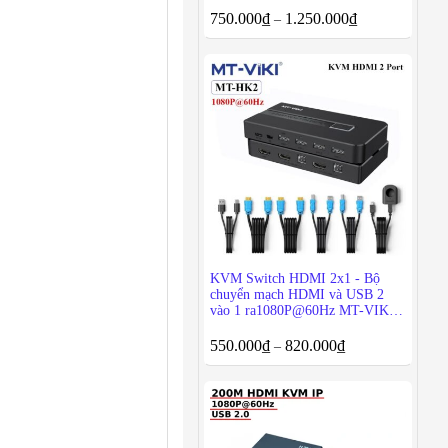
750.000
₫
1.250.000
₫
–
KVM Switch HDMI 2x1 - Bộ
chuyển mạch HDMI và USB 2
vào 1 ra1080P@60Hz MT-VIKI
MT-KH2
550.000
₫
820.000
₫
–