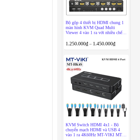
Bộ gộp 4 thiết bị HDMI chung 1
màn hình KVM Quad Multi
Viewer 4 vào 1 ra với nhiều chế
độ hiển thị khác nhau
1.250.000
₫
1.450.000
₫
–
KVM Switch HDMI 4x1 - Bộ
chuyển mạch HDMI và USB 4
vào 1 ra 4K60Hz MT-VIKI MT-
KH4S