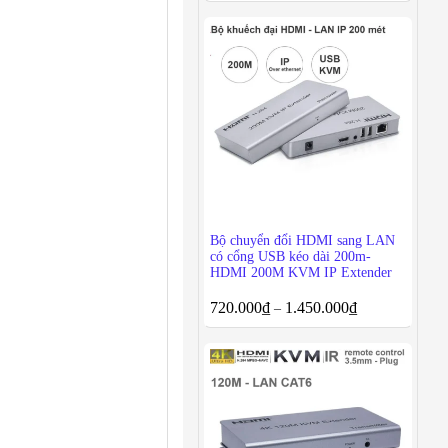
Bộ chuyển đổi HDMI sang LAN
có cổng USB kéo dài 200m-
HDMI 200M KVM IP Extender
720.000
₫
1.450.000
₫
–