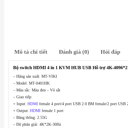
Mô tả chi tiết
Đánh giá (0)
Hỏi đáp
Bộ switch HDMI 4 in 1 KVM HUB USB Hỗ trợ 4K-4096
– Hãng sản xuất: MT-VIKI
– Model: MT-0401HK
– Màu sắc: Màu đen – Vỏ sắt
– Giao tiếp:
+ Input:
HDMI
female 4 port/4 port USB 2.0 BM female/2 port USB
+ Output:
HDMI
female 1 port
– Băng thông: 2.55G
– Độ phân giải: 4K*2K-30Hz