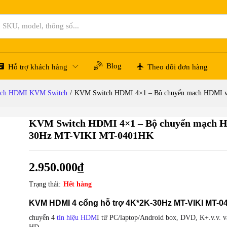
I và USB 4 ra 1 30Hz MT-VIKI MT-0401HK
Blog
Hỗ trợ khách hàng
Theo dõi đơn hàng
ạch HDMI KVM Switch
/
KVM Switch HDMI 4×1 – Bộ chuyển mạch HDMI 
KVM Switch HDMI 4×1 – Bộ chuyển mạch H
30Hz MT-VIKI MT-0401HK
2.950.000
₫
Trạng thái:
Hết hàng
KVM HDMI 4 cổng hỗ trợ 4K*2K-30Hz MT-VIKI MT-
chuyển 4
tín hiệu HDM
I từ PC/laptop/Android box, DVD, K+.v.v. 