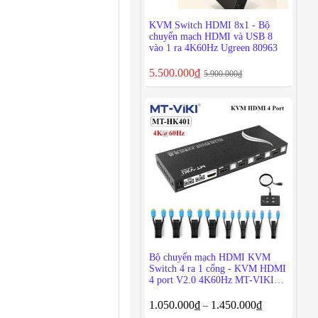
KVM Switch HDMI 8x1 - Bộ
chuyển mạch HDMI và USB 8
vào 1 ra 4K60Hz Ugreen 80963
5.500.000
₫
5.900.000
₫
Bộ chuyển mạch HDMI KVM
Switch 4 ra 1 cổng - KVM HDMI
4 port V2.0 4K60Hz MT-VIKI
MT-HK401
1.050.000
₫
1.450.000
₫
–