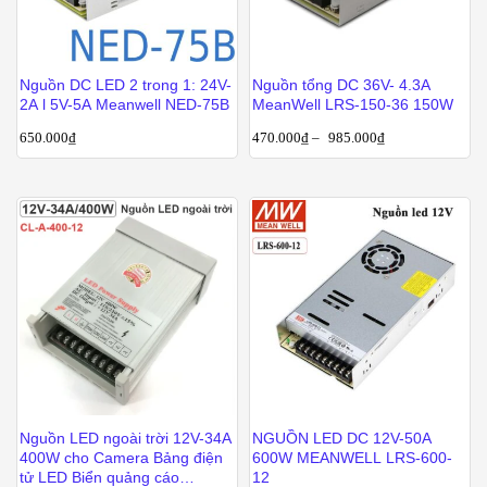
Nguồn DC LED 2 trong 1: 24V-
Nguồn tổng DC 36V- 4.3A
2A l 5V-5A Meanwell NED-75B
MeanWell LRS-150-36 150W
650.000
₫
470.000
₫
–
985.000
₫
Nguồn LED ngoài trời 12V-34A
NGUỒN LED DC 12V-50A
400W cho Camera Bảng điện
600W MEANWELL LRS-600-
tử LED Biển quảng cáo
12