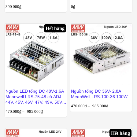
Changylian CL-A-400-12
390.000
₫
0
₫
Hết hàng
Nguồn LED tổng DC 48V-1.6A
Nguồn tổng DC 36V- 2.8A
Meanwell LRS-75-48 có ADJ
MeanWell LRS-100-36 100W
44V, 45V, 46V, 47V, 49V, 50V,
470.000
₫
–
985.000
₫
51V, 52V
470.000
₫
–
985.000
₫
Hết hàng