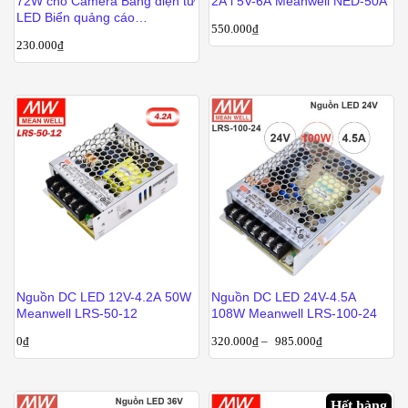
72W cho Camera Bảng điện tử
2A l 5V-6A Meanwell NED-50A
LED Biển quảng cáo
550.000
₫
Changylian CL-A-72-12
230.000
₫
Nguồn DC LED 12V-4.2A 50W
Nguồn DC LED 24V-4.5A
Meanwell LRS-50-12
108W Meanwell LRS-100-24
0
₫
320.000
₫
–
985.000
₫
Hết hàng