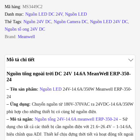
Mã hàng:
MS3449C2
Danh mục:
Nguồn LED DC 24V
,
Nguồn LED
Thẻ Tags:
Nguồn 24V DC
,
Nguồn Camera DC
,
Nguồn LED 24V DC
,
Nguồn tổ ong 24V DC
Brand:
Meanwell
Mô tả chi tiết
Nguồn tổng ngoài trời DC 24V 14.6A MeanWell ERP-350-
24
– Tên sản phẩm:
Nguồn LED
24V-14.6A/350W Meanwell ERP-350-
24
– Ứng dụng:
Chuyển nguồn từ 180V-370VAC ra 24VDC-14.6A/350W
phù hợp cho những thiết bị có cùng hệ nguồn điện.
– Mô tả ngắn:
Nguồn tổng 24V-14.6A meanwell ERP-350-24
– Sử
dụng cho tất cả các thiết bị cần nguồn điện với 21.6~26.4V – 1-14.6A,
hiệu chỉnh qua ADJ. Thiết kế chịu đựng thời tiết và hoạt động tốt ngoài