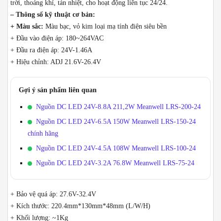
trời, thoáng khí, tản nhiệt, cho hoạt động liên tục 24/24.
– Thông số kỹ thuật cơ bản:
+ Màu sắc:
Màu bạc, vỏ kim loại mạ tính điện siêu bền
+ Đầu vào điện áp: 180~264VAC
+ Đầu ra điện áp: 24V-1.46A
+ Hiệu chỉnh: ADJ 21.6V-26.4V
Gợi ý sản phẩm liên quan
Nguồn DC LED 24V-8.8A 211,2W Meanwell LRS-200-24
Nguồn DC LED 24V-6.5A 150W Meanwell LRS-150-24
chính hãng
Nguồn DC LED 24V-4.5A 108W Meanwell LRS-100-24
Nguồn DC LED 24V-3.2A 76.8W Meanwell LRS-75-24
+ Bảo vệ quá áp: 27.6V-32.4V
+ Kích thước: 220.4mm*130mm*48mm (L/W/H)
+ Khối lượng: ~1Kg