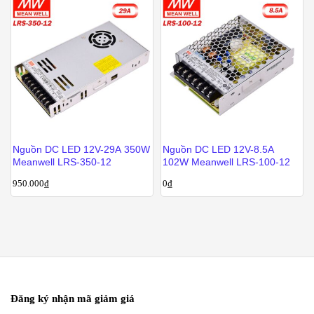
Nguồn DC LED 12V-29A 350W
Nguồn DC LED 12V-8.5A
Meanwell LRS-350-12
102W Meanwell LRS-100-12
950.000
₫
0
₫
Đăng ký nhận mã giảm giá