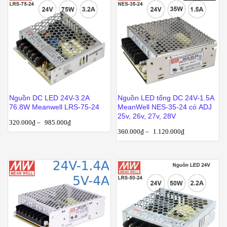
Nguồn DC LED 24V-3.2A
Nguồn LED tổng DC 24V-1.5A
76.8W Meanwell LRS-75-24
MeanWell NES-35-24 có ADJ
25v, 26v, 27v, 28V
320.000
₫
–
985.000
₫
360.000
₫
–
1.120.000
₫