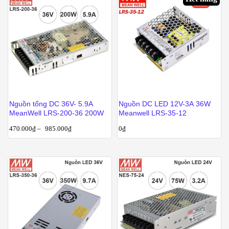
Nguồn tổng DC 36V- 5.9A
Nguồn DC LED 12V-3A 36W
MeanWell LRS-200-36 200W
Meanwell LRS-35-12
470.000
₫
–
985.000
₫
0
₫