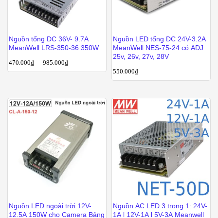
Nguồn tổng DC 36V- 9.7A
Nguồn LED tổng DC 24V-3.2A
MeanWell LRS-350-36 350W
MeanWell NES-75-24 có ADJ
25v, 26v, 27v, 28V
470.000
₫
–
985.000
₫
550.000
₫
Nguồn LED ngoài trời 12V-
Nguồn AC LED 3 trong 1: 24V-
12.5A 150W cho Camera Bảng
1A l 12V-1A l 5V-3A Meanwell