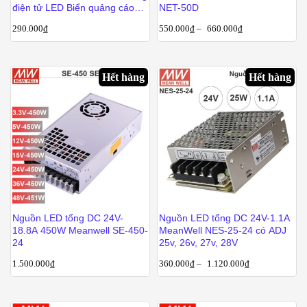
điện tử LED Biển quảng cáo
NET-50D
Changylian CL-A-12-150
290.000
₫
550.000
₫
–
660.000
₫
Hết hàng
Hết hàng
Nguồn LED tổng DC 24V-
Nguồn LED tổng DC 24V-1.1A
18.8A 450W Meanwell SE-450-
MeanWell NES-25-24 có ADJ
24
25v, 26v, 27v, 28V
1.500.000
₫
360.000
₫
–
1.120.000
₫