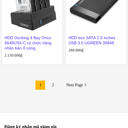
HDD Docking 4 Bay Orico
HDD box SATA 2.5 inches
6648US3-C có chức năng
USB 3.0 UGREEN 30848
nhân bản ổ cứng
280.000
₫
2.150.000
₫
1
2
Next Page
Đăng ký nhận mã giảm giá