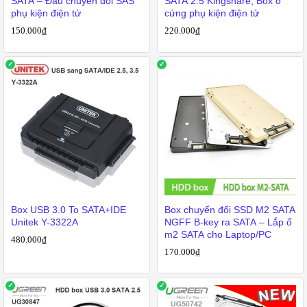
SATA – Đầu chuyển đổi SAS
SATA 2.5 Kingshare, Box ổ
phụ kiện điện tử
cứng phụ kiện điện tử
150.000
₫
220.000
₫
Box USB 3.0 To SATA+IDE
Box chuyển đổi SSD M2 SATA
Unitek Y-3322A
NGFF B-key ra SATA – Lắp ổ
m2 SATA cho Laptop/PC
480.000
₫
170.000
₫