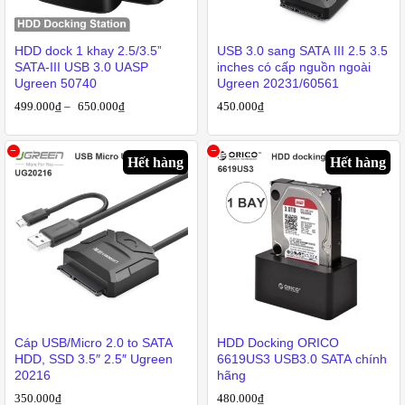
HDD dock 1 khay 2.5/3.5”
USB 3.0 sang SATA III 2.5 3.5
SATA-III USB 3.0 UASP
inches có cấp nguồn ngoài
Ugreen 50740
Ugreen 20231/60561
499.000
₫
–
650.000
₫
450.000
₫
Hết hàng
Hết hàng
Cáp USB/Micro 2.0 to SATA
HDD Docking ORICO
HDD, SSD 3.5″ 2.5″ Ugreen
6619US3 USB3.0 SATA chính
20216
hãng
350.000
₫
480.000
₫