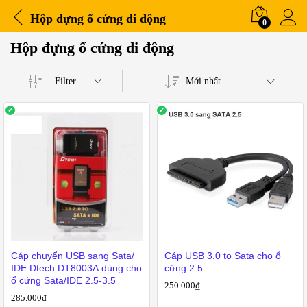
Hộp đựng ổ cứng di động
0
Hộp đựng ổ cứng di động
Filter
Mới nhất
iá
o
ất
Cáp chuyển USB sang Sata/
Cáp USB 3.0 to Sata cho ổ
IDE Dtech DT8003A dùng cho
cứng 2.5
ổ cứng Sata/IDE 2.5-3.5
250.000
₫
285.000
₫