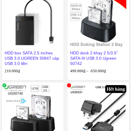
HDD box SATA 2.5 inches
HDD dock 2 khay 2.5/3.5”
USB 3.0 UGREEN 30847 cáp
SATA-III USB 3.0 Ugreen
USB 3.0 liền
50742
210.000
₫
499.000
₫
–
650.000
₫
Hết hàng