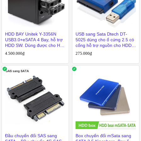
HDD BAY Unitek Y-3356N
USB sang Sata Dtech DT-
USB3.0+eSATA 4 Bay, hỗ trợ
5025 dùng cho ổ cứng 2.5 có
HDD SW. Dùng được cho HD
cổng hỗ trợ nguồn cho HDD
Player, nhận 4 HDD cùng một
3.5
4.500.000
₫
275.000
₫
lúc
Đầu chuyển đổi SAS sang
Box chuyển đổi mSata sang