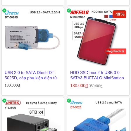
-
49
%
USB 2.0 to SATA Dtech DT-
HDD SSD box 2.5 USB 3.0
5025D, cáp phụ kiện điện tử
SATA3 BUFFALO MiniStation
130.000
₫
180.000
₫
350.000
₫