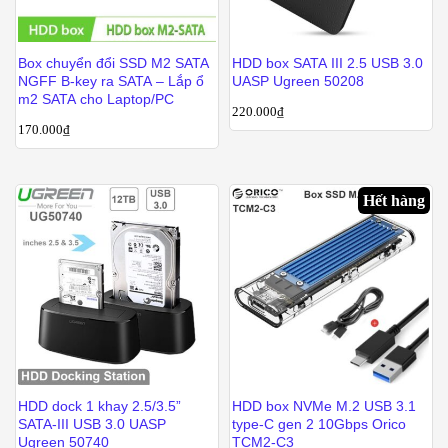
Box chuyển đổi SSD M2 SATA
HDD box SATA III 2.5 USB 3.0
NGFF B-key ra SATA – Lắp ổ
UASP Ugreen 50208
m2 SATA cho Laptop/PC
220.000
₫
170.000
₫
Hết hàng
HDD dock 1 khay 2.5/3.5”
HDD box NVMe M.2 USB 3.1
SATA-III USB 3.0 UASP
type-C gen 2 10Gbps Orico
Ugreen 50740
TCM2-C3