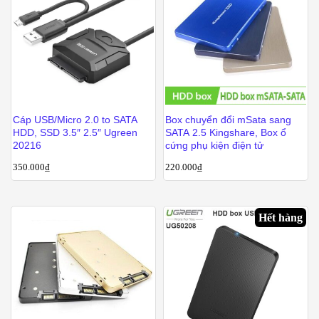
Cáp USB/Micro 2.0 to SATA
Box chuyển đổi mSata sang
HDD, SSD 3.5″ 2.5″ Ugreen
SATA 2.5 Kingshare, Box ổ
20216
cứng phụ kiện điện tử
350.000
₫
220.000
₫
Hết hàng