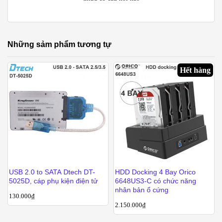
Những sảm phẩm tương tự
Hết hàng
USB 2.0 to SATA Dtech DT-
HDD Docking 4 Bay Orico
5025D, cáp phụ kiện điện tử
6648US3-C có chức năng
nhân bản ổ cứng
130.000
₫
2.150.000
₫