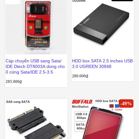
Cáp chuyển USB sang Sata/
HDD box SATA 2.5 inches USB
IDE Dtech DT8003A dùng cho
3.0 UGREEN 30848
ổ cứng Sata/IDE 2.5-3.5
280.000
₫
285.000
₫
-
49
%