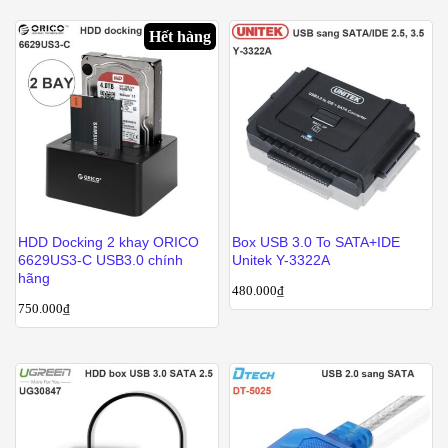
Hết hàng
HDD Docking 2 khay ORICO
Box USB 3.0 To SATA+IDE
6629US3-C USB3.0 chính
Unitek Y-3322A
hãng
480.000
₫
750.000
₫