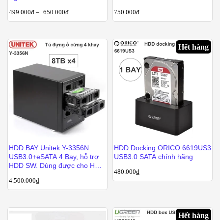
499.000
₫
–
650.000
₫
750.000
₫
Hết hàng
HDD BAY Unitek Y-3356N
HDD Docking ORICO 6619US3
USB3.0+eSATA 4 Bay, hỗ trợ
USB3.0 SATA chính hãng
HDD SW. Dùng được cho HD
480.000
₫
Player, nhận 4 HDD cùng một
4.500.000
₫
lúc
Hết hàng