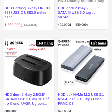
HDD Docking 3 khay ORICO
HDD dock 2 khay 2.5/3.5”
6638US3-C USB3.0 chính
SATA-III USB 3.0 Ugreen
hãng
50742
1.650.000
₫
499.000
₫
–
650.000
₫
1.850.000
₫
Hết hàng
Hết hàng
HDD dock 2 khay 2.5/3.5”
HDD box NVMe M.2 USB 3.1
SATA-III USB 3.0 mã 16T hỗ
type-C gen 2 10Gbps Orico
trợ Clone, UASP, Ugreen
PRM2-C3
50857
880.000
₫
820.000
₫