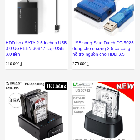
HDD box SATA 2.5 inches USB
USB sang Sata Dtech DT-5025
3.0 UGREEN 30847 cáp USB
dùng cho ổ cứng 2.5 có cổng
3.0 liền
hỗ trợ nguồn cho HDD 3.5
210.000
₫
275.000
₫
Hết hàng