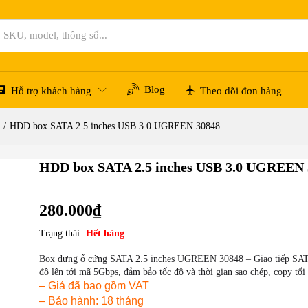
30848
Blog
Hỗ trợ khách hàng
Theo dõi đơn hàng
/
HDD box SATA 2.5 inches USB 3.0 UGREEN 30848
HDD box SATA 2.5 inches USB 3.0 UGREEN 
280.000
₫
Trạng thái:
Hết hàng
Box đựng ổ cứng SATA 2.5 inches UGREEN 30848 – Giao tiếp SATA
độ lên tới mã 5Gbps, đảm bảo tốc độ và thời gian sao chép, copy tối
– Giá đã bao gồm VAT
– Bảo hành: 18 tháng