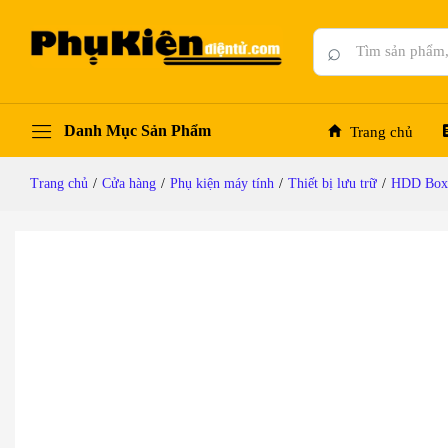
HDD box SATA 2.5 inches USB 3.0 UGREEN 
Mô tả chi tiết
Đánh giá (0)
Hỏi đáp
⌕
Danh Mục Sản Phẩm
Trang chủ
Trang chủ
/
Cửa hàng
/
Phụ kiện máy tính
/
Thiết bị lưu trữ
/
HDD Box