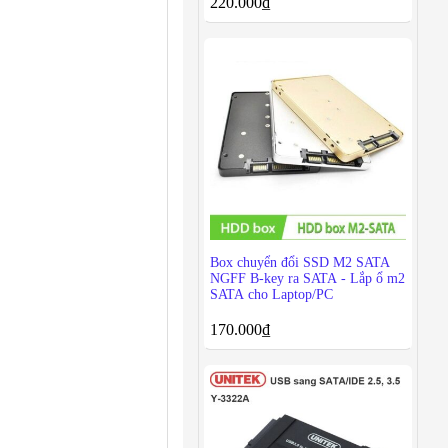
220.000
₫
Box chuyển đổi SSD M2 SATA
NGFF B-key ra SATA - Lắp ổ m2
SATA cho Laptop/PC
170.000
₫