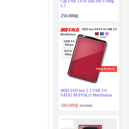
Cáp USB 3.0 to Sata cho ổ cứng
2.5
250.000
₫
HDD SSD box 2.5 USB 3.0
SATA3 BUFFALO MiniStation
180.000
₫
350.000
₫