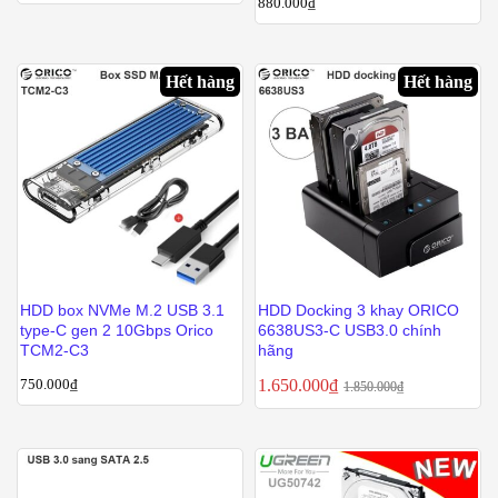
880.000
₫
Hết hàng
Hết hàng
HDD box NVMe M.2 USB 3.1
HDD Docking 3 khay ORICO
type-C gen 2 10Gbps Orico
6638US3-C USB3.0 chính
TCM2-C3
hãng
750.000
₫
1.650.000
₫
1.850.000
₫