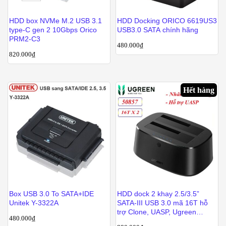
HDD box NVMe M.2 USB 3.1
HDD Docking ORICO 6619US3
type-C gen 2 10Gbps Orico
USB3.0 SATA chính hãng
PRM2-C3
480.000
₫
820.000
₫
Hết hàng
Box USB 3.0 To SATA+IDE
HDD dock 2 khay 2.5/3.5”
Unitek Y-3322A
SATA-III USB 3.0 mã 16T hỗ
trợ Clone, UASP, Ugreen
480.000
₫
50857