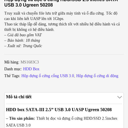
USB 3.0 Ugreen 50208
Truy xuất và chuyển file lưu trữ giữa máy tính và ổ đĩa cứng. Tốc độ
cao khi liên kết UASP lên tới 1Gbps.
Thao tác tháp lắp dễ dàng, tương thích tốt với nhiều hệ điều hành và cả
thiết bị không có hệ điều hành.
– Giá đã bao gồm VAT
– Bảo hành: 18 tháng
– Xuất xứ: Trung Quốc
Mã hàng:
MS1683C3
Danh mục:
HDD Box
Thẻ Tags:
Hộp đựng ổ cứng cổng USB 3.0
,
Hộp đựng ổ cứng di động
Mô tả chi tiết
HDD box SATA-III 2.5” USB 3.0 UASP Ugreen 50208
– Tên sản phẩm:
Thiết bị đọc và đựng ổ cứng HDD/SSD 2.5inches
SATA USB 3.0