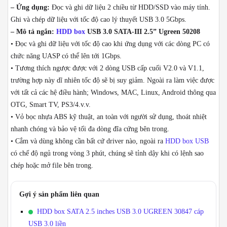
– Ứng dụng:
Đọc và ghi dữ liệu 2 chiều từ HDD/SSD vào máy tính.
Ghi và chép dữ liệu với tốc độ cao lý thuyết USB 3.0 5Gbps.
– Mô tả ngắn:
HDD box
USB 3.0 SATA-III 2.5” Ugreen 50208
• Đọc và ghi dữ liệu với tốc độ cao khi ứng dụng với các dòng PC có
chức năng UASP có thể lên tới 1Gbps.
• Tương thích ngược được với 2 dòng USB cấp cuối V2.0 và V1.1,
trường hợp này dĩ nhiên tốc độ sẽ bị suy giảm. Ngoài ra làm việc được
với tất cả các hệ điều hành; Windows, MAC, Linux, Android thông qua
OTG, Smart TV, PS3/4.v.v.
• Vỏ bọc nhựa ABS kỹ thuật, an toàn với người sử dụng, thoát nhiệt
nhanh chóng và bảo vệ tối đa dòng đĩa cứng bên trong.
• Cắm và dùng không cần bất cứ driver nào, ngoài ra
HDD box USB
có chế độ ngủ trong vòng 3 phút, chúng sẽ tỉnh dậy khi có lệnh sao
chép hoặc mở file bên trong.
Gợi ý sản phẩm liên quan
HDD box SATA 2.5 inches USB 3.0 UGREEN 30847 cáp
USB 3.0 liền