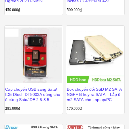
Ugreen 20231/60561
inches UGREEN 50422
450.000
₫
500.000
₫
Cáp chuyển USB sang Sata/
Box chuyển đổi SSD M2 SATA
IDE Dtech DT8003A dùng cho
NGFF B-key ra SATA – Lắp ổ
ổ cứng Sata/IDE 2.5-3.5
m2 SATA cho Laptop/PC
285.000
₫
170.000
₫