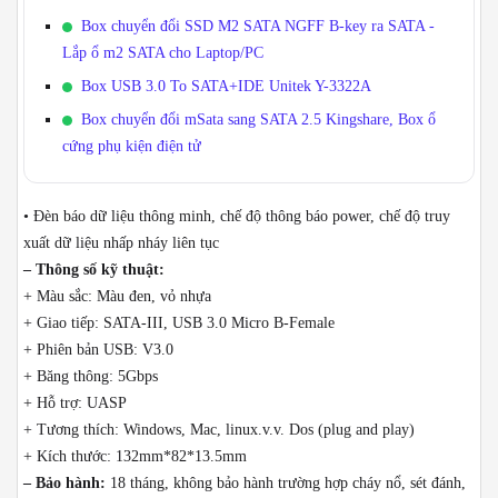
Box chuyển đổi SSD M2 SATA NGFF B-key ra SATA -
Lắp ổ m2 SATA cho Laptop/PC
Box USB 3.0 To SATA+IDE Unitek Y-3322A
Box chuyển đổi mSata sang SATA 2.5 Kingshare, Box ổ
cứng phụ kiện điện tử
• Đèn báo dữ liệu thông minh, chế độ thông báo power, chế độ truy
xuất dữ liệu nhấp nháy liên tục
– Thông số kỹ thuật:
+ Màu sắc: Màu đen, vỏ nhựa
+ Giao tiếp: SATA-III, USB 3.0 Micro B-Female
+ Phiên bản USB: V3.0
+ Băng thông: 5Gbps
+ Hỗ trợ: UASP
+ Tương thích: Windows, Mac, linux.v.v. Dos (plug and play)
+ Kích thước: 132mm*82*13.5mm
– Bảo hành:
18 tháng,
không bảo hành trường hợp cháy nổ, sét đánh,