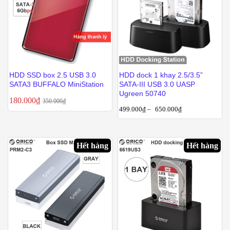
HDD SSD box 2.5 USB 3.0
HDD dock 1 khay 2.5/3.5”
SATA3 BUFFALO MiniStation
SATA-III USB 3.0 UASP
Ugreen 50740
180.000
₫
350.000
₫
499.000
₫
–
650.000
₫
Hết hàng
Hết hàng