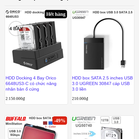
Hết hàng
HDD Docking 4 Bay Orico
HDD box SATA 2.5 inches USB
6648US3-C có chức năng
3.0 UGREEN 30847 cáp USB
nhân bản ổ cứng
3.0 liền
2.150.000
₫
210.000
₫
-
49
%