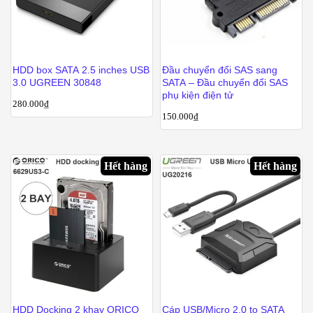
HDD box SATA 2.5 inches USB
Đầu chuyển đổi SAS sang
3.0 UGREEN 30848
SATA – Đầu chuyển đổi SAS
phụ kiện điện tử
280.000
₫
150.000
₫
Hết hàng
Hết hàng
HDD Docking 2 khay ORICO
Cáp USB/Micro 2.0 to SATA