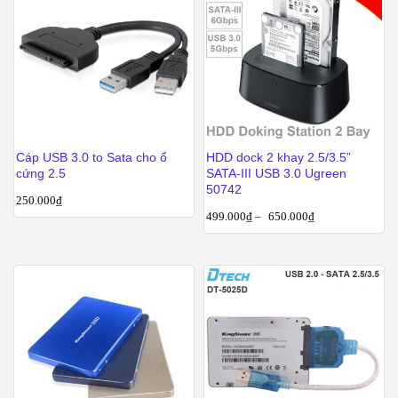
Cáp USB 3.0 to Sata cho ổ
HDD dock 2 khay 2.5/3.5”
cứng 2.5
SATA-III USB 3.0 Ugreen
50742
250.000
₫
499.000
₫
–
650.000
₫