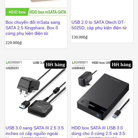
Box chuyển đổi mSata sang
USB 2.0 to SATA Dtech DT-
SATA 2.5 Kingshare, Box ổ
5025D, cáp phụ kiện điện tử
cứng phụ kiện điện tử
130.000
₫
220.000
₫
Hết hàng
Hết hàng
USB 3.0 sang SATA III 2.5 3.5
HDD box SATA III USB 3.0
inches có cấp nguồn ngoài
dùng cho ổ cứng 2.5 và 3.5