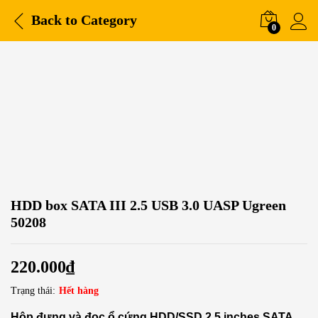
Back to
Category
0
HDD box SATA III 2.5 USB 3.0 UASP Ugreen
50208
220.000
₫
Trạng thái:
Hết hàng
Hộp đựng và đọc ổ cứng HDD/SSD 2.5 inches SATA