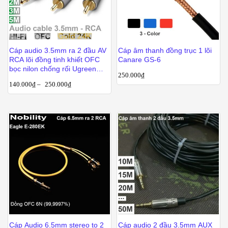
Cáp audio 3.5mm ra 2 đầu AV
Cáp âm thanh đồng trục 1 lõi
RCA lõi đồng tinh khiết OFC
Canare GS-6
bọc nilon chống rối Ugreen
250.000
₫
0.5M | 1M | 1.5M | 3M | 5M
140.000
₫
–
250.000
₫
Cáp Audio 6.5mm stereo to 2
Cáp audio 2 đầu 3.5mm AUX