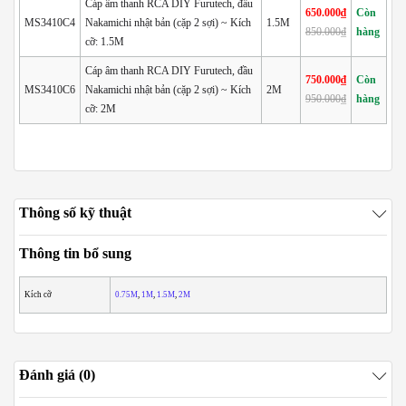
Cáp âm thanh RCA DIY Furutech, đầu
650.000₫
Còn
MS3410C4
Nakamichi nhật bản (cặp 2 sợi) ~ Kích
1.5M
850.000₫
hàng
cỡ: 1.5M
Cáp âm thanh RCA DIY Furutech, đầu
750.000₫
Còn
MS3410C6
Nakamichi nhật bản (cặp 2 sợi) ~ Kích
2M
950.000₫
hàng
cỡ: 2M
Thông số kỹ thuật
Thông tin bổ sung
Kích cỡ
0.75M
,
1M
,
1.5M
,
2M
Đánh giá (0)