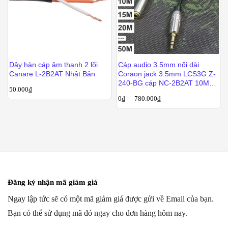
Dây hàn cáp âm thanh 2 lõi
Cáp audio 3.5mm nối dài
Canare L-2B2AT Nhật Bản
Coraon jack 3.5mm LCS3G Z-
240-BG cáp NC-2B2AT 10M
50.000
₫
15M 20M 25M 30M 40M 50M
0
₫
–
780.000
₫
Đăng ký nhận mã giảm giá
Ngay lập tức sẽ có một mã giảm giá được gửi về Email của bạn.
Bạn có thể sử dụng mã đó ngay cho đơn hàng hôm nay.