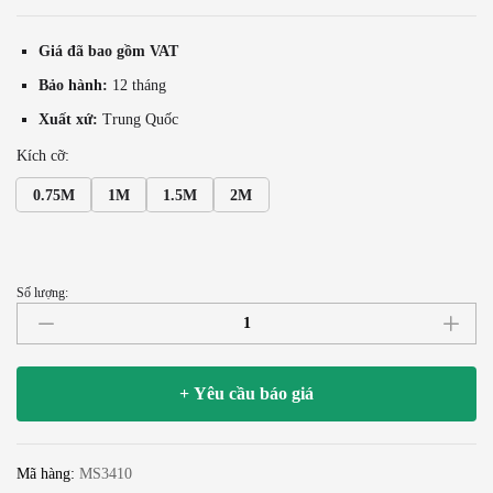
Giá đã bao gồm VAT
Bảo hành:
12 tháng
Xuất xứ:
Trung Quốc
Kích cỡ:
0.75M
1M
1.5M
2M
Số lượng:
Cáp
Audio
RCA
Hi-
+ Yêu cầu báo giá
end
jack
AV
Mã hàng:
MS3410
Nakamichi