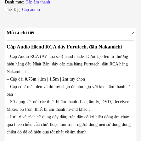
Danh mục:
Cáp âm thanh
cáp
Thẻ Tag:
Cáp audio
Furutech
0.75M
1M
Mô tả chi tiết
1.5M
2M
Cáp Audio Hiend RCA dây Furutech, đầu Nakamichi
(2
– Cáp Audio RCA (AV hoa sen) hand made. Được tạo lên từ thương
sợi)
hiệu hàng đầu Nhật Bản, dây cáp của hãng Furutech, đầu RCA hãng
số
Nakamichi
lượng
– Cáp dài
0.75m | 1m | 1.5m | 2m
tuỳ chọn
– Cáp có 2 màu đen và đỏ tuỳ chọn để phù hợp với kênh âm thanh của
bạn
– Sử dụng kết nối các thiết bị âm thanh: Loa, âm ly, DVD, Receiver,
Mixer, bộ trộn, thiết bị âm thanh hi-end khác…
– Lưu ý về cách sử dụng dây dẫn; trên dây có ký hiệu dòng âm chảy
qua theo chiều của chữ, hoặc mũi trên, người dùng nên sử dụng đúng
chiều đó để có hiệu quả tốt nhất về âm thanh.