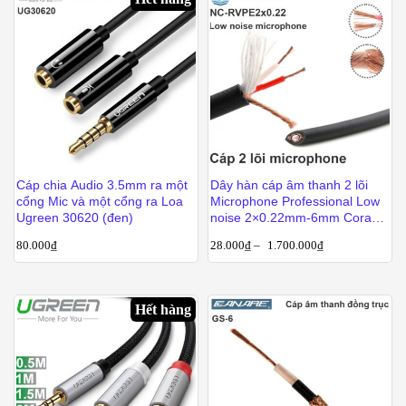
Cáp chia Audio 3.5mm ra một
Dây hàn cáp âm thanh 2 lõi
cổng Mic và một cổng ra Loa
Microphone Professional Low
Ugreen 30620 (đen)
noise 2×0.22mm-6mm Coraon
NC-RVPE2x0.22
80.000
₫
28.000
₫
–
1.700.000
₫
Hết hàng