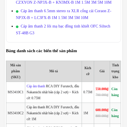
CZXYON Z-NP3X-B + KN3MX-B 1M 1.5M 3M 5M 10M
Cáp âm thanh 6.5mm stereo ra XLR cổng cái Coraon Z-
NP3X-B + LC3FX-B 1M 1.5M 3M 5M 10M
Cáp âm thanh 2 lõi mạ bạc đồng tinh khiết OFC Siltech
ST-48B G3
Bảng danh sách các biến thể sản phẩm
Mã sản
Tình
Kích
phẩm
Mô tả
Giá
trạng
cỡ
(SKU)
kho
Cáp âm thanh
RCA DIY Furutech, đầu
550.000₫
Còn
MS3410C1
Nakamichi nhật bản (cặp 2 sợi) ~ Kích
0.75M
700.000₫
hàng
cỡ: 0.75M
Cáp âm thanh RCA DIY Furutech, đầu
600.000₫
Còn
MS3410C2
Nakamichi nhật bản (cặp 2 sợi) ~ Kích
1M
800.000₫
hàng
cỡ: 1M