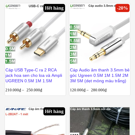
Hết hàng
-
20
%
Cáp USB Type-C ra 2 RCA
Cáp Audio âm thanh 3.5mm bẻ
jack hoa sen cho loa và Ampli
góc Ugreen 0.5M 1M 1.5M 2M
UGREEN 0.5M 1M 1.5M
3M 5M (dẹt mỏng màu trắng)
210.000
₫
–
250.000
₫
120.000
₫
–
280.000
₫
Hết hàng