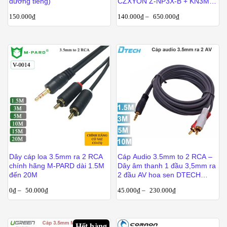
đường tiếng)
CZXYON Z-NP3X-B + KN3MX-
B 1M 1.5M 3M 5M 10M
150.000
₫
140.000
₫
–
650.000
₫
Dây cáp loa 3.5mm ra 2 RCA
Cáp Audio 3.5mm to 2 RCA –
chính hãng M-PARD dài 1.5M
Dây âm thanh 1 đầu 3,5mm ra
đến 20M
2 đầu AV hoa sen DTECH
1.5M 3M 5M 10M
0
₫
–
50.000
₫
45.000
₫
–
230.000
₫
Hết hàng