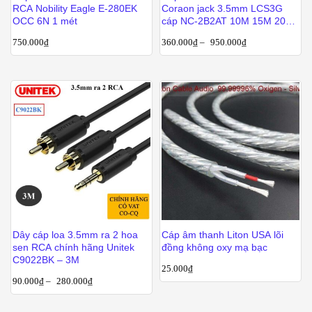
RCA Nobility Eagle E-280EK
Coraon jack 3.5mm LCS3G
OCC 6N 1 mét
cáp NC-2B2AT 10M 15M 20M
25M 30M 40M 50M
750.000
₫
360.000
₫
–
950.000
₫
Dây cáp loa 3.5mm ra 2 hoa
Cáp âm thanh Liton USA lõi
sen RCA chính hãng Unitek
đồng không oxy mạ bạc
C9022BK – 3M
25.000
₫
90.000
₫
–
280.000
₫