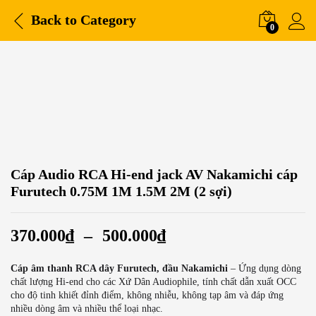
Back to
Category
0
Cáp Audio RCA Hi-end jack AV Nakamichi cáp
Furutech 0.75M 1M 1.5M 2M (2 sợi)
370.000
₫
–
500.000
₫
Cáp âm thanh RCA dây Furutech, đầu Nakamichi
– Ứng dụng dòng
chất lượng Hi-end cho các Xứ Dân Audiophile, tính chất dẫn xuất OCC
cho độ tinh khiết đỉnh điểm, không nhiễu, không tạp âm và đáp ứng
nhiều dòng âm và nhiều thể loại nhạc.