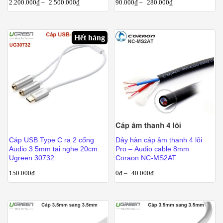
2.200.000
₫
–
2.500.000
₫
90.000
₫
–
280.000
₫
Hết hàng
Cáp USB Type C ra 2 cổng
Dây hàn cáp âm thanh 4 lõi
Audio 3.5mm tai nghe 20cm
Pro – Audio cable 8mm
Ugreen 30732
Coraon NC-MS2AT
150.000
₫
0
₫
–
40.000
₫