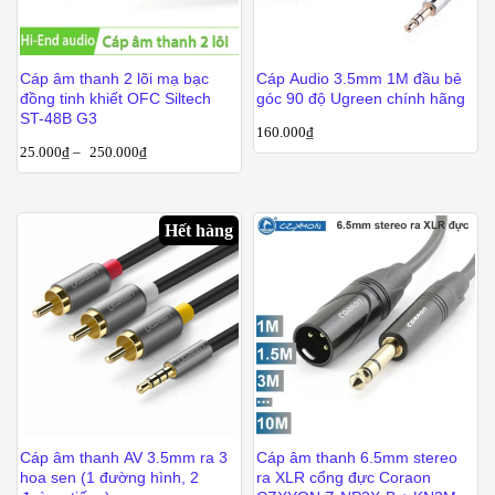
Cáp âm thanh 2 lõi mạ bạc
Cáp Audio 3.5mm 1M đầu bẻ
đồng tinh khiết OFC Siltech
góc 90 độ Ugreen chính hãng
ST-48B G3
160.000
₫
25.000
₫
–
250.000
₫
Hết hàng
Cáp âm thanh AV 3.5mm ra 3
Cáp âm thanh 6.5mm stereo
hoa sen (1 đường hình, 2
ra XLR cổng đực Coraon