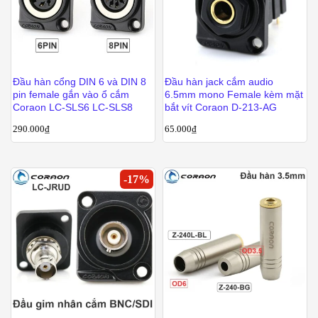
Đầu hàn cổng DIN 6 và DIN 8
Đầu hàn jack cắm audio
pin female gắn vào ổ cắm
6.5mm mono Female kèm mặt
Coraon LC-SLS6 LC-SLS8
bắt vít Coraon D-213-AG
290.000
₫
65.000
₫
-
17
%