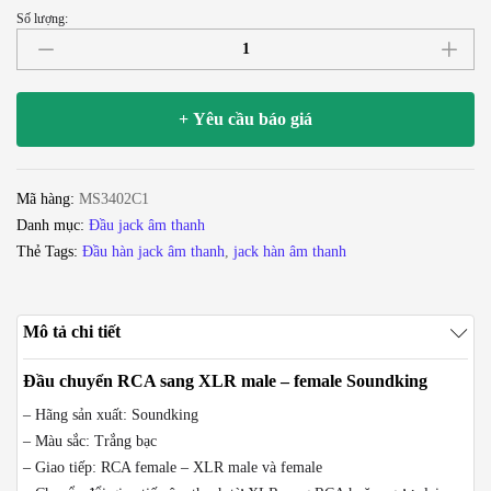
Số lượng:
Đầu
chuyển
RCA
sang
+ Yêu cầu báo giá
XLR
male
-
Mã hàng:
MS3402C1
female
Danh mục:
Đầu jack âm thanh
Soundking
Thẻ Tags:
Đầu hàn jack âm thanh
,
jack hàn âm thanh
số
lượng
Mô tả chi tiết
Đầu chuyển RCA sang XLR male – female Soundking
– Hãng sản xuất: Soundking
– Màu sắc: Trắng bạc
– Giao tiếp: RCA female – XLR male và female