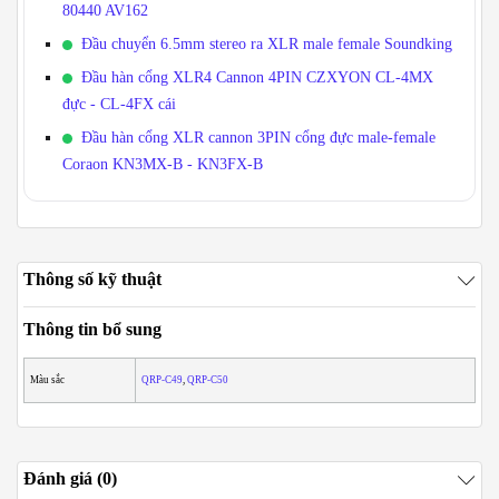
80440 AV162
Đầu chuyển 6.5mm stereo ra XLR male female Soundking
Đầu hàn cổng XLR4 Cannon 4PIN CZXYON CL-4MX
đực - CL-4FX cái
Đầu hàn cổng XLR cannon 3PIN cổng đực male-female
Coraon KN3MX-B - KN3FX-B
Thông số kỹ thuật
Thông tin bổ sung
Màu sắc
QRP-C49
,
QRP-C50
Đánh giá (0)