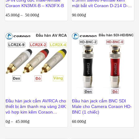
3PIN cổng đực male-female
6.5mm stereo Female kèm
Coraon KN3MX-B – KN3FX-B
mặt bắt vít Coraon D-214 D-
234TT-S
45.000
₫
–
50.000
₫
90.000
₫
Đầu hàn jack cắm AV/RCA cho
Đầu hàn jack cắm BNC SDI
thiết bị âm thanh mạ vàng 24K
Male cho Camera Coraon HD-
vỏ hợp kim kẽm Coraon
BNC (1 chiếc)
LCR2X
0
₫
–
45.000
₫
60.000
₫