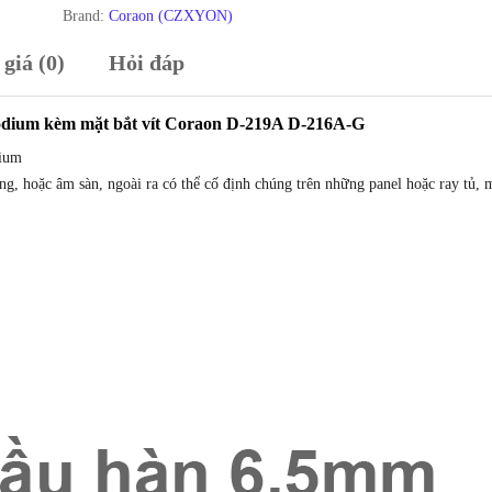
Female
Brand:
Coraon (CZXYON)
Mạ
giá (0)
Hỏi đáp
Vàng
Rhodium
kèm
odium kèm mặt bắt vít Coraon D-219A D-216A-G
mặt
dium
bắt
, hoặc âm sàn, ngoài ra có thể cố định chúng trên những panel hoặc ray tủ, m
vít
Coraon
D-
219A
D-
216A-
G
số
lượng