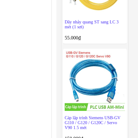
Dây nhảy quang ST sang LC 3
mét (1 sợi)
55.000
₫
Cáp lập trình Siemens USB-GV
G110 / G120 / G120C / Servo
V90 1.5 mét