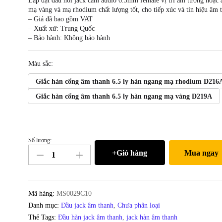
Lắp đặt đấu nối jack cắm audio 6.5mm female vị trí âm tường hoặc
mạ vàng và mạ rhodium chất lượng tốt, cho tiếp xúc và tín hiệu âm t
– Giá đã bao gồm VAT
– Xuất xứ: Trung Quốc
– Bảo hành: Không bảo hành
Màu sắc:
Giắc hàn cổng âm thanh 6.5 ly hàn ngang mạ rhodium D21
Giắc hàn cổng âm thanh 6.5 ly hàn ngang mạ vàng D219A
Số lượng:
Đầu
+Giỏ hàng
Mua ngay
hàn
jack
cắm
audio
Mã hàng:
MS0029C10
6.5mm
Danh mục:
Đầu jack âm thanh
,
Chưa phân loại
stereo
Thẻ Tags:
Đầu hàn jack âm thanh
,
jack hàn âm thanh