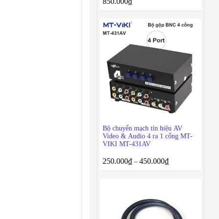
850.000
₫
Bộ chuyển mạch tín hiệu AV
Video & Audio 4 ra 1 cổng MT-
VIKI MT-431AV
250.000
₫
450.000
₫
–