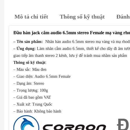
Mô tả chi tiết
Thông số kỹ thuật
Đánh 
Đầu hàn jack cắm audio 6.5mm stereo Female mạ vàng rh
– Tên sản phẩm:
Nhân hàn audio 6.5mm stereo mạ vàng và mạ rho
– Ứng dụng:
Làm nhân cắm audio 6.5mm, thiết kế cho dây đi âm tường
giao tiếp âm thanh stereo 2 kênh, lưu ý để tránh mua nhầm sản phẩm
Thông số kỹ thuật
:
– Màu sắc: Màu đen
– Giao diện: Audio 6.5mm Female
– Dạng âm: Stereo
– Trọng lượng: 100g
– Giá đã bao gồm VAT
– Xuất xứ: Trung Quốc
– Bảo hành: Không bảo hành