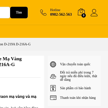
-G
90.000
₫
+Giỏ hàng
Hotline
Tìm
0982-562-563
0
raon D-219A D-216A-G
le Mạ Vàng
-216A-G
Vận chuyển toàn quốc
Đổi trả miễn phí trong 7
ngày nếu đủ điều kiện, thật
dễ dàng
Sản phẩm có bảo hành
raon mạ vàng và mạ
Thanh toán khi nhận hàng