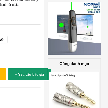
 âm sàn, Jack cắm bằng đồng
hanh tốt nhất.
6AG
Cùng danh mục
+ Yêu cầu báo giá