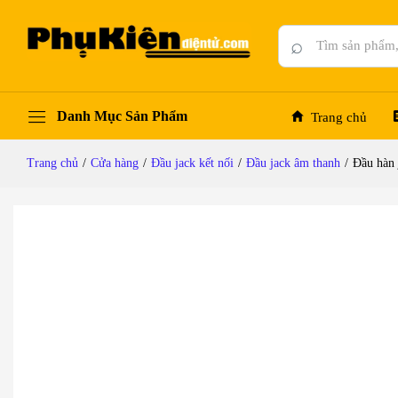
Đầu hàn jack cắm audio 6.5mm stereo Femal
Mô tả chi tiết
Thông số kỹ thuật
Đánh giá (0)
⌕
Danh Mục Sản Phẩm
Trang chủ
Trang chủ
/
Cửa hàng
/
Đầu jack kết nối
/
Đầu jack âm thanh
/
Đầu hàn