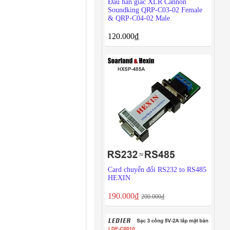
Đầu hàn giắc XLR Cannon
Soundking QRP-C03-02 Female
& QRP-C04-02 Male
120.000
₫
Card chuyển đổi RS232 to RS485
HEXIN
190.000
₫
200.000
₫