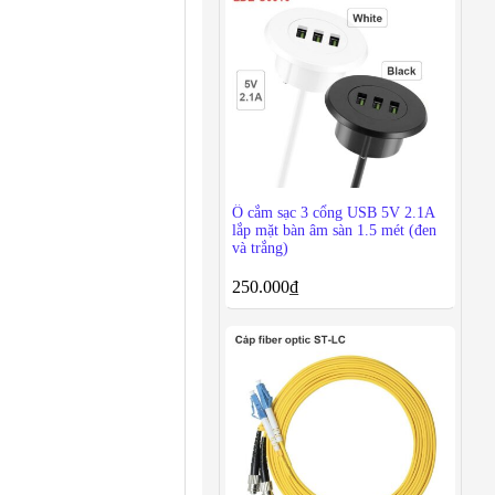
Ổ cắm sạc 3 cổng USB 5V 2.1A
lắp mặt bàn âm sàn 1.5 mét (đen
và trắng)
250.000
₫